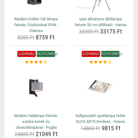
Modern kültéri fali lámpa
Ipari állványos állólámpa
fekete, füstbúrával IP44 -
fekete 50 cm állítható - Hanze
33175 Ft
Odense
33399 Ft
8759 Ft
8385 Ft
ÚJDONSÁG
KEDVEZMÉNY
ÚJDONSÁG
KEDVEZMÉNY
Modern falilámpa fekete,
Süllyesztett spotlámpa fehér
szürke kerek és
GU10 AR70 trimless - Oneon
9815 Ft
olvasólámpával - Puglia
14869 Ft
21049 Ft
24885 Ft