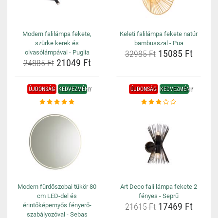
Modern falilámpa fekete,
Keleti falilámpa fekete natúr
szürke kerek és
bambusszal - Pua
15085 Ft
olvasólámpával - Puglia
32985 Ft
21049 Ft
24885 Ft
ÚJDONSÁG
KEDVEZMÉNY
ÚJDONSÁG
KEDVEZMÉNY
Modern fürdőszobai tükör 80
Art Deco fali lámpa fekete 2
cm LED-del és
fényes - Seprű
17469 Ft
érintőképernyős fényerő-
21615 Ft
szabályozóval - Sebas