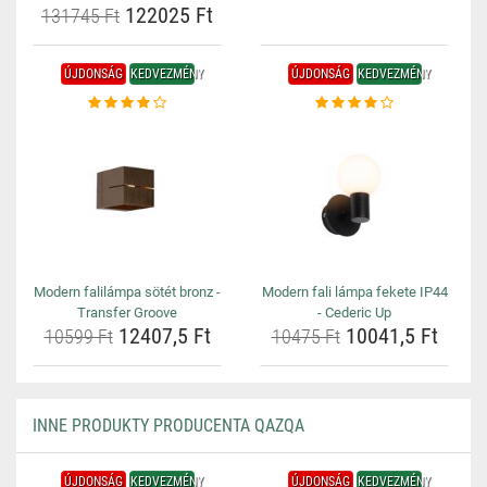
122025 Ft
131745 Ft
ÚJDONSÁG
KEDVEZMÉNY
ÚJDONSÁG
KEDVEZMÉNY
Modern falilámpa sötét bronz -
Modern fali lámpa fekete IP44
Transfer Groove
- Cederic Up
12407,5 Ft
10041,5 Ft
10599 Ft
10475 Ft
INNE PRODUKTY PRODUCENTA QAZQA
ÚJDONSÁG
KEDVEZMÉNY
ÚJDONSÁG
KEDVEZMÉNY