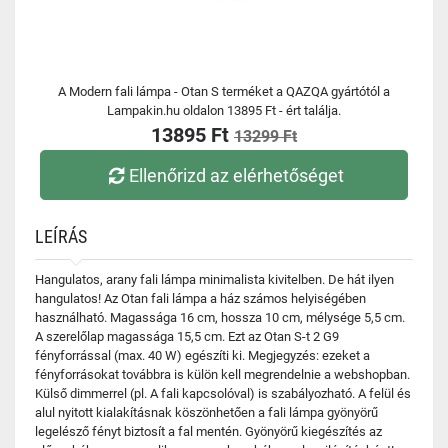
A Modern fali lámpa - Otan S terméket a QAZQA gyártótól a
Lampakin.hu oldalon 13895 Ft - ért találja.
13895 Ft
13299 Ft
Ellenőrizd az elérhetőséget
LEÍRÁS
Hangulatos, arany fali lámpa minimalista kivitelben. De hát ilyen
hangulatos! Az Otan fali lámpa a ház számos helyiségében
használható. Magassága 16 cm, hossza 10 cm, mélysége 5,5 cm.
A szerelőlap magassága 15,5 cm. Ezt az Otan S-t 2 G9
fényforrással (max. 40 W) egészíti ki. Megjegyzés: ezeket a
fényforrásokat továbbra is külön kell megrendelnie a webshopban.
Külső dimmerrel (pl. A fali kapcsolóval) is szabályozható. A felül és
alul nyitott kialakításnak köszönhetően a fali lámpa gyönyörű
legelésző fényt biztosít a fal mentén. Gyönyörű kiegészítés az