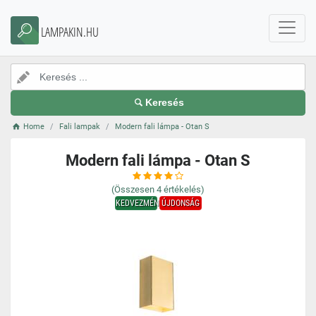
LAMPAKIN.HU
Keresés
Home
Fali lampak
Modern fali lámpa - Otan S
Modern fali lámpa - Otan S
(Összesen
4
értékelés)
KEDVEZMÉNY
ÚJDONSÁG