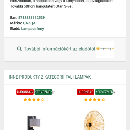
előszobában, a nappaliban vagy a konyhában, alapvilágításként!
További otthoni hangulatért Otan S-vel.
Ean:
8718881112539
Márka:
QAZQA
Eladó:
Lampaesfeny
További információkért az eladótól
INNE PRODUKTY Z KATEGORII FALI LAMPAK
ÚJDONSÁG
KEDVEZMÉNY
ÚJDONSÁG
KEDVEZMÉNY