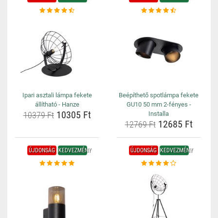
Ipari asztali lámpa fekete
Beépíthető spotlámpa fekete
állítható - Hanze
GU10 50 mm 2-fényes -
10305 Ft
10379 Ft
Installa
12685 Ft
12769 Ft
ÚJDONSÁG
KEDVEZMÉNY
ÚJDONSÁG
KEDVEZMÉNY