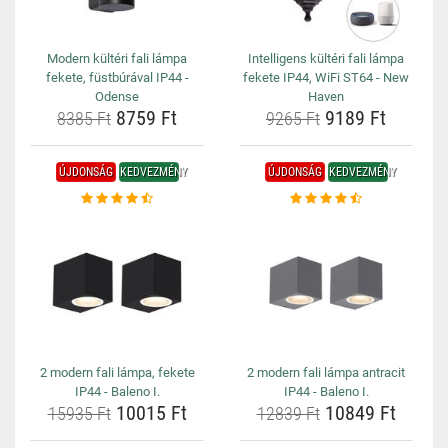
Modern kültéri fali lámpa
Intelligens kültéri fali lámpa
fekete, füstbúrával IP44 -
fekete IP44, WiFi ST64 - New
Odense
Haven
8759 Ft
9189 Ft
8385 Ft
9265 Ft
ÚJDONSÁG
KEDVEZMÉNY
ÚJDONSÁG
KEDVEZMÉNY
2 modern fali lámpa, fekete
2 modern fali lámpa antracit
IP44 - Baleno I.
IP44 - Baleno I.
10015 Ft
10849 Ft
15935 Ft
12839 Ft