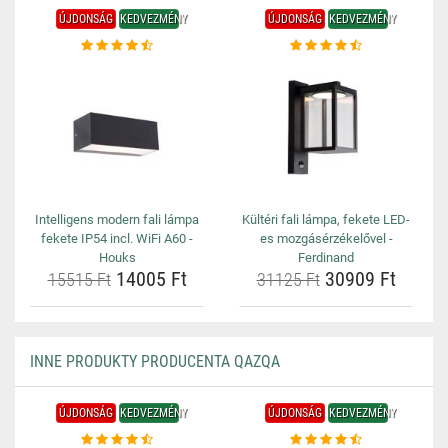
ÚJDONSÁG
KEDVEZMÉNY
ÚJDONSÁG
KEDVEZMÉNY
Intelligens modern fali lámpa
Kültéri fali lámpa, fekete LED-
fekete IP54 incl. WiFi A60 -
es mozgásérzékelővel -
Houks
Ferdinand
14005 Ft
30909 Ft
15515 Ft
31125 Ft
INNE PRODUKTY PRODUCENTA QAZQA
ÚJDONSÁG
KEDVEZMÉNY
ÚJDONSÁG
KEDVEZMÉNY