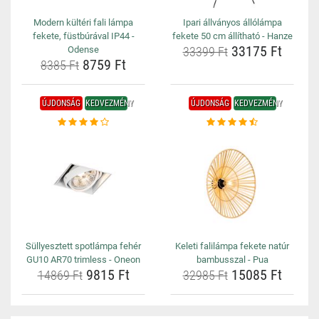
Modern kültéri fali lámpa
Ipari állványos állólámpa
fekete, füstbúrával IP44 -
fekete 50 cm állítható - Hanze
33175 Ft
Odense
33399 Ft
8759 Ft
8385 Ft
ÚJDONSÁG
KEDVEZMÉNY
ÚJDONSÁG
KEDVEZMÉNY
Süllyesztett spotlámpa fehér
Keleti falilámpa fekete natúr
GU10 AR70 trimless - Oneon
bambusszal - Pua
9815 Ft
15085 Ft
14869 Ft
32985 Ft