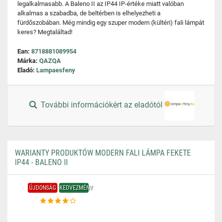
legalkalmasabb. A Baleno II az IP44 IP-értéke miatt valóban
alkalmas a szabadba, de beltérben is elhelyezheti a
fürdőszobában. Még mindig egy szuper modern (kültéri) fali lámpát
keres? Megtaláltad!
Ean:
8718881089954
Márka:
QAZQA
Eladó:
Lampaesfeny
További információkért az eladótól
WARIANTY PRODUKTÓW MODERN FALI LÁMPA FEKETE
IP44 - BALENO II
ÚJDONSÁG
KEDVEZMÉNY