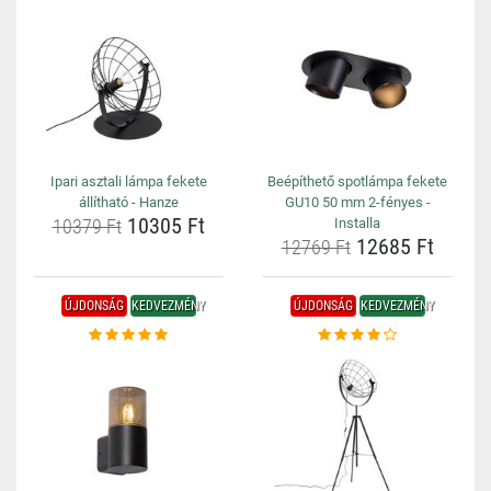
Ipari asztali lámpa fekete
Beépíthető spotlámpa fekete
állítható - Hanze
GU10 50 mm 2-fényes -
10305 Ft
10379 Ft
Installa
12685 Ft
12769 Ft
ÚJDONSÁG
KEDVEZMÉNY
ÚJDONSÁG
KEDVEZMÉNY