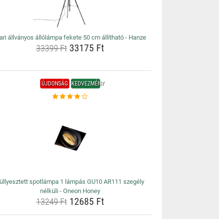
ari állványos állólámpa fekete 50 cm állítható - Hanze
33175 Ft
33399 Ft
ÚJDONSÁG
KEDVEZMÉNY
üllyesztett spotlámpa 1 lámpás GU10 AR111 szegély
nélküli - Oneon Honey
12685 Ft
13249 Ft