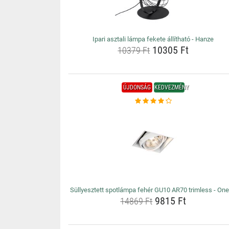
Ipari asztali lámpa fekete állítható - Hanze
10305 Ft
10379 Ft
ÚJDONSÁG
KEDVEZMÉNY
Süllyesztett spotlámpa fehér GU10 AR70 trimless - On
9815 Ft
14869 Ft