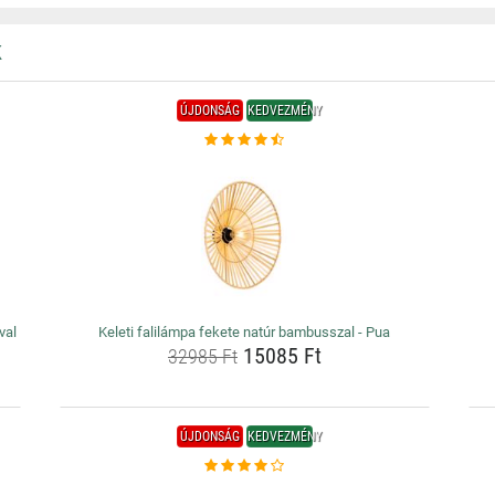
K
ÚJDONSÁG
KEDVEZMÉNY
val
Keleti falilámpa fekete natúr bambusszal - Pua
15085 Ft
32985 Ft
ÚJDONSÁG
KEDVEZMÉNY