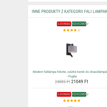
INNE PRODUKTY Z KATEGORII FALI LAMPA
ÚJDONSÁG
KEDVEZMÉNY
Modern falilámpa fekete, szürke kerek és olvasólámpá
- Puglia
21049 Ft
24885 Ft
ÚJDONSÁG
KEDVEZMÉNY