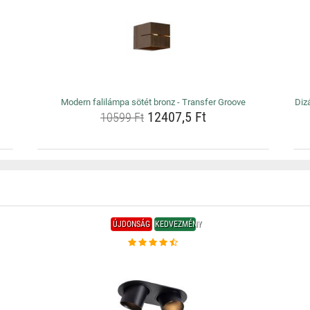
Modern falilámpa sötét bronz - Transfer Groove
Dizá
12407,5 Ft
10599 Ft
ÚJDONSÁG
KEDVEZMÉNY