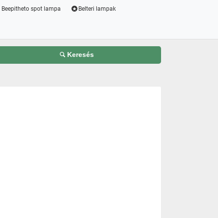
Beepitheto spot lampa
Belteri lampak
Keresés