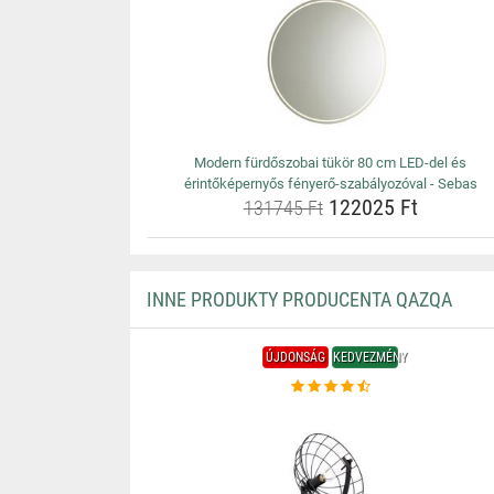
Modern fürdőszobai tükör 80 cm LED-del és
érintőképernyős fényerő-szabályozóval - Sebas
122025 Ft
131745 Ft
INNE PRODUKTY PRODUCENTA QAZQA
ÚJDONSÁG
KEDVEZMÉNY