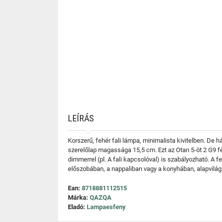
LEÍRÁS
Korszerű, fehér fali lámpa, minimalista kivitelben. D
szerelőlap magassága 15,5 cm. Ezt az Otan 5-öt 2 G9 f
dimmerrel (pl. A fali kapcsolóval) is szabályozható. A f
előszobában, a nappaliban vagy a konyhában, alapvilágít
Ean:
8718881112515
Márka:
QAZQA
Eladó:
Lampaesfeny