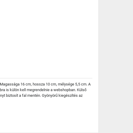
tó. Magassága 16 cm, hossza 10 cm, mélysége 5,5 cm. A
bbra is külön kell megrendelnie a webshopban. Külső
ényt biztosít a fal mentén. Gyönyörű kiegészítés az