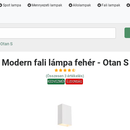
Spot lampa
Mennyezeti lampak
Allolampak
Fali lampak
 Otan S
Modern fali lámpa fehér - Otan S
(Összesen
3
értékelés)
KEDVEZMÉNY
ÚJDONSÁG