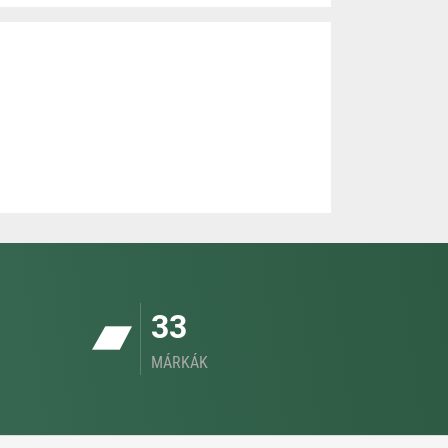
33
MÁRKÁK