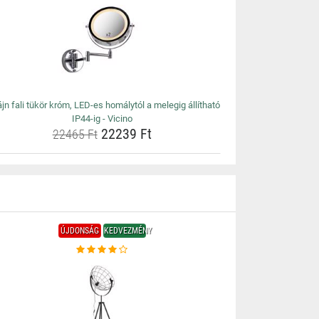
jn fali tükör króm, LED-es homálytól a melegig állítható
IP44-ig - Vicino
22239 Ft
22465 Ft
ÚJDONSÁG
KEDVEZMÉNY