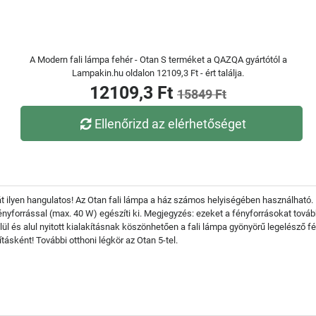
A Modern fali lámpa fehér - Otan S terméket a QAZQA gyártótól a
Lampakin.hu oldalon 12109,3 Ft - ért találja.
12109,3 Ft
15849 Ft
Ellenőrizd az elérhetőséget
e hát ilyen hangulatos! Az Otan fali lámpa a ház számos helyiségében használha
ényforrással (max. 40 W) egészíti ki. Megjegyzés: ezeket a fényforrásokat tová
elül és alul nyitott kialakításnak köszönhetően a fali lámpa gyönyörű legelésző f
ásként! További otthoni légkör az Otan 5-tel.