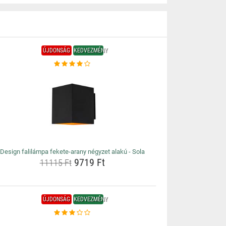
ÚJDONSÁG
KEDVEZMÉNY
Design falilámpa fekete-arany négyzet alakú - Sola
9719 Ft
11115 Ft
ÚJDONSÁG
KEDVEZMÉNY