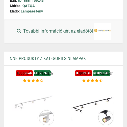
Ean:
8718881156243
Márka:
QAZQA
Eladó:
Lampaesfeny
További információkért az eladótól
INNE PRODUKTY Z KATEGORII SINLAMPAK
ÚJDONSÁG
KEDVEZMÉNY
ÚJDONSÁG
KEDVEZMÉNY