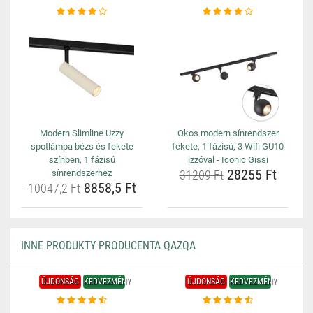
Modern Slimline Uzzy
Okos modern sínrendszer
spotlámpa bézs és fekete
fekete, 1 fázisú, 3 Wifi GU10
színben, 1 fázisú
izzóval - Iconic Gissi
28255 Ft
sínrendszerhez
31209 Ft
8858,5 Ft
10047,2 Ft
INNE PRODUKTY PRODUCENTA QAZQA
ÚJDONSÁG
KEDVEZMÉNY
ÚJDONSÁG
KEDVEZMÉNY