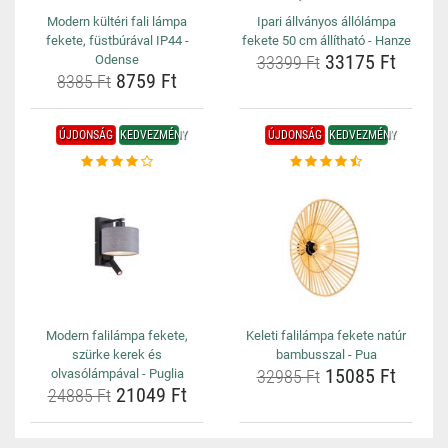
Modern kültéri fali lámpa
Ipari állványos állólámpa
fekete, füstbúrával IP44 -
fekete 50 cm állítható - Hanze
33175 Ft
Odense
33399 Ft
8759 Ft
8385 Ft
ÚJDONSÁG
KEDVEZMÉNY
ÚJDONSÁG
KEDVEZMÉNY
Modern falilámpa fekete,
Keleti falilámpa fekete natúr
szürke kerek és
bambusszal - Pua
15085 Ft
olvasólámpával - Puglia
32985 Ft
21049 Ft
24885 Ft