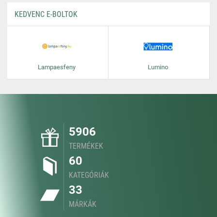
KEDVENC E-BOLTOK
Lampaesfeny
Lumino
5906
TERMÉKEK
60
KATEGÓRIÁK
33
MÁRKÁK