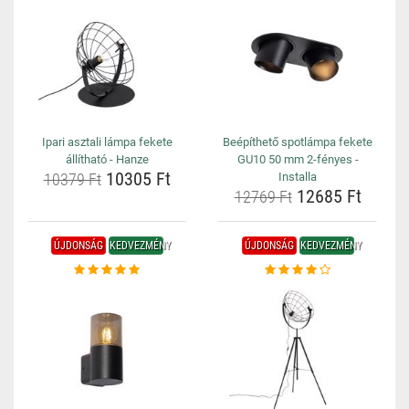
Ipari asztali lámpa fekete
Beépíthető spotlámpa fekete
állítható - Hanze
GU10 50 mm 2-fényes -
10305 Ft
10379 Ft
Installa
12685 Ft
12769 Ft
ÚJDONSÁG
KEDVEZMÉNY
ÚJDONSÁG
KEDVEZMÉNY