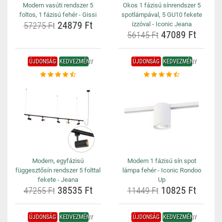
Modern vasúti rendszer 5
Okos 1 fázisú sínrendszer 5
foltos, 1 fázisú fehér - Gissi
spotlámpával, 5 GU10 fekete
24879 Ft
57275 Ft
izzóval - Iconic Jeana
47089 Ft
56145 Ft
ÚJDONSÁG
KEDVEZMÉNY
ÚJDONSÁG
KEDVEZMÉNY
Modern, egyfázisú
Modern 1 fázisú sín spot
függesztősín rendszer 5 folttal
lámpa fehér - Iconic Rondoo
fekete - Jeana
Up
38535 Ft
10825 Ft
47255 Ft
11449 Ft
ÚJDONSÁG
KEDVEZMÉNY
ÚJDONSÁG
KEDVEZMÉNY