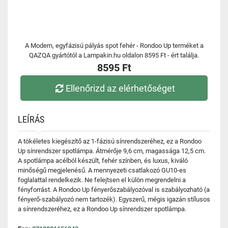
A Modern, egyfázisú pályás spot fehér - Rondoo Up terméket a
QAZQA gyártótól a Lampakin.hu oldalon 8595 Ft - ért találja.
8595 Ft
Ellenőrizd az elérhetőséget
LEÍRÁS
A tökéletes kiegészítő az 1-fázisú sínrendszeréhez, ez a Rondoo
Up sínrendszer spotlámpa. Átmérője 9,6 cm, magassága 12,5 cm.
A spotlámpa acélból készült, fehér színben, és luxus, kiváló
minőségű megjelenésű. A mennyezeti csatlakozó GU10-es
foglalattal rendelkezik. Ne felejtsen el külön megrendelni a
fényforrást. A Rondoo Up fényerőszabályozóval is szabályozható (a
fényerő-szabályozó nem tartozék). Egyszerű, mégis igazán stílusos
a sínrendszeréhez, ez a Rondoo Up sínrendszer spotlámpa.