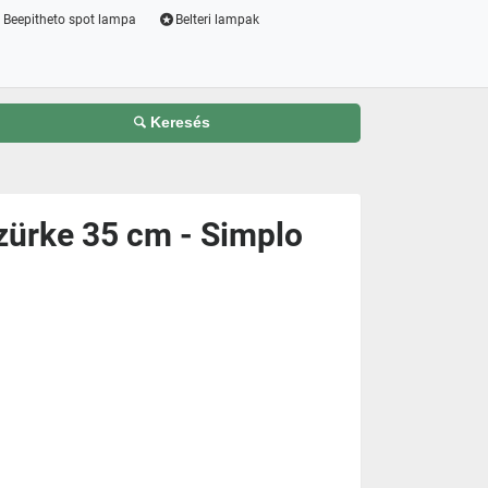
Beepitheto spot lampa
Belteri lampak
Keresés
zürke 35 cm - Simplo