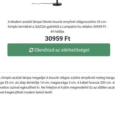
A Modern asztali lámpa fekete boucle ernyővel világosszürke 35 cm -
Simplo terméket a QAZQA gyártótól a Lampakin.hu oldalon 30959 Ft -
ért találja.
30959 Ft
Ellenőrizd az elérhetőséget
 Simplo asztali lámpa megadja! A bouclé világos szürke árnyékoló meleg hangulat
ga 55 cm. Az alap átmérője 14 cm, magassága 3 cm. A kábel hossza 200 cm. A
ttos izzóval egészítheti ki. Ne felejtse el külön megrendelni! Ez az időtlen aszt
l kiegészítheti modern belső terét!