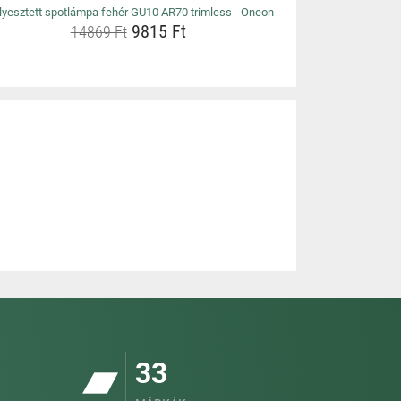
lyesztett spotlámpa fehér GU10 AR70 trimless - Oneon
9815 Ft
14869 Ft
33