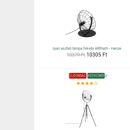
Ipari asztali lámpa fekete állítható - Hanze
10305 Ft
10379 Ft
ÚJDONSÁG
KEDVEZMÉNY