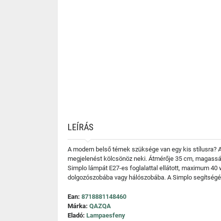
LEÍRÁS
A modern belső térnek szüksége van egy kis stílusra? A
megjelenést kölcsönöz neki. Átmérője 35 cm, magassá
Simplo lámpát E27-es foglalattal ellátott, maximum 40 wa
dolgozószobába vagy hálószobába. A Simplo segítségéve
Ean:
8718881148460
Márka:
QAZQA
Eladó:
Lampaesfeny