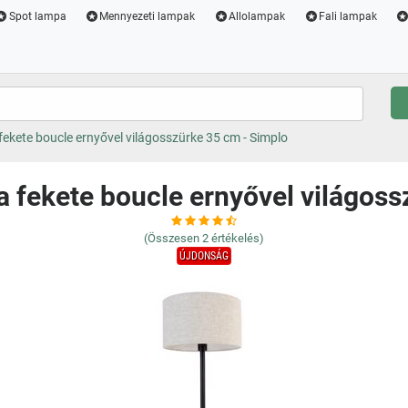
Spot lampa
Mennyezeti lampak
Allolampak
Fali lampak
ekete boucle ernyővel világosszürke 35 cm - Simplo
a fekete boucle ernyővel világoss
(Összesen
2
értékelés)
ÚJDONSÁG