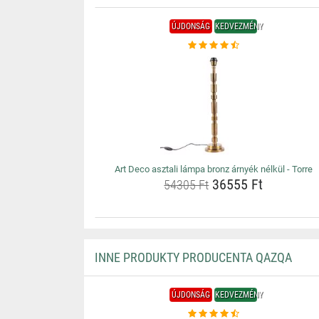
ÚJDONSÁG
KEDVEZMÉNY
Art Deco asztali lámpa bronz árnyék nélkül - Torre
36555 Ft
54305 Ft
INNE PRODUKTY PRODUCENTA QAZQA
ÚJDONSÁG
KEDVEZMÉNY