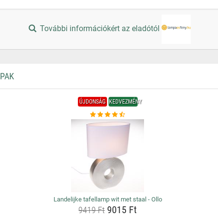
További információkért az eladótól
MPAK
ÚJDONSÁG
KEDVEZMÉNY
Landelijke tafellamp wit met staal - Ollo
9015 Ft
9419 Ft