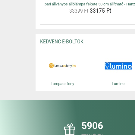
Ipari állványos állólámpa fekete 50 cm állítható - Han
33175 Ft
33399 Ft
KEDVENC E-BOLTOK
Lampaesfeny
Lumino
5906