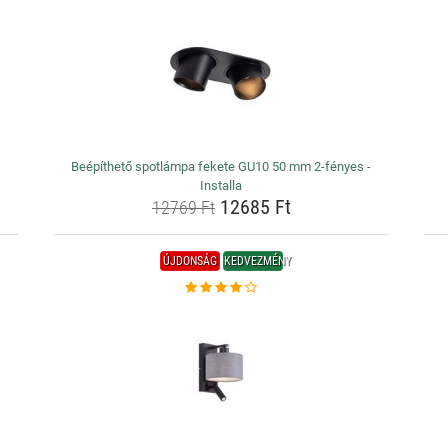
Beépíthető spotlámpa fekete GU10 50 mm 2-fényes -
Installa
12685 Ft
12769 Ft
ÚJDONSÁG
KEDVEZMÉNY