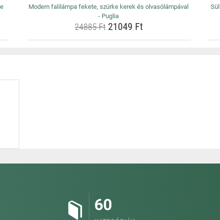
ze
Modern falilámpa fekete, szürke kerek és olvasólámpával
Sül
- Puglia
21049 Ft
24885 Ft
60