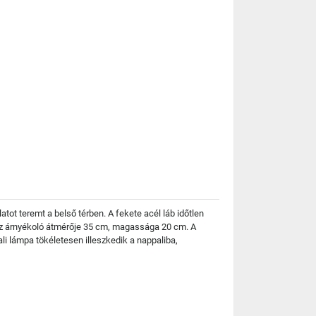
ot teremt a belső térben. A fekete acél láb időtlen
z árnyékoló átmérője 35 cm, magassága 20 cm. A
ali lámpa tökéletesen illeszkedik a nappaliba,