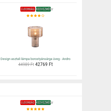
ÚJDONSÁG
KEDVEZMÉNY
Design asztali lámpa borostyánsárga üveg - Andro
42769 Ft
44989 Ft
ÚJDONSÁG
KEDVEZMÉNY