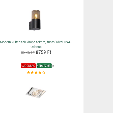
Modern kültéri fali lámpa fekete, füstbúrával IP44 -
Odense
8759 Ft
8385 Ft
ÚJDONSÁG
KEDVEZMÉNY