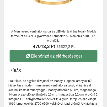
A Mennyezeti ventilátor sárgaréz LED-del távirányítóval - Maddy
terméket a QAZQA gyártótól a Lampakin.hu oldalon 47018,3 Ft -
ért találja.
47018,3 Ft
53327,2 Ft
Ellenőrizd az elérhetőséget
LEÍRÁS
Praktikus, de egy kis dizájnnal ez Maddy! Elegáns, arany színű
kialakítása modern mennyezeti ventilátorsá teszi, világítással.
Acélból készült műanyaggal. Maddy átmérője 50 cm, magassága
14 cm. A szerelőlap átmérője 26 cm, magassága 5,2 cm. A gyűrű 2
integrált LED fényponttal rendelkezik. A gyűrű teteje és alja világít.
1060 lumenével és 2700-6500 Kelvinével igazi erőmű! A világítás a