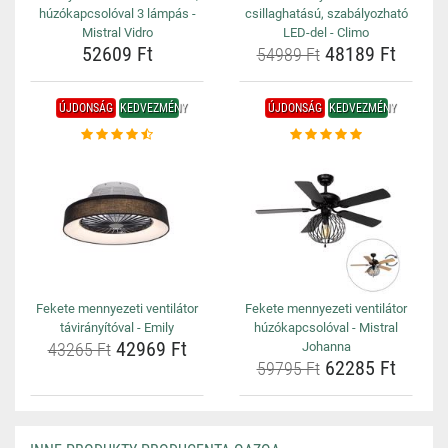
húzókapcsolóval 3 lámpás -
csillaghatású, szabályozható
Mistral Vidro
LED-del - Climo
52609 Ft
48189 Ft
54989 Ft
ÚJDONSÁG
KEDVEZMÉNY
ÚJDONSÁG
KEDVEZMÉNY
Fekete mennyezeti ventilátor
Fekete mennyezeti ventilátor
távirányítóval - Emily
húzókapcsolóval - Mistral
42969 Ft
43265 Ft
Johanna
62285 Ft
59795 Ft