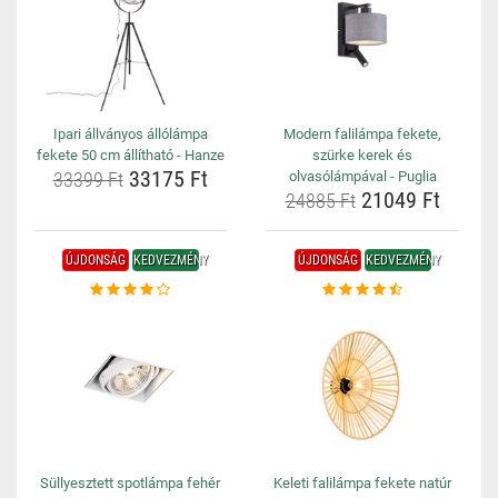
Ipari állványos állólámpa
Modern falilámpa fekete,
fekete 50 cm állítható - Hanze
szürke kerek és
33175 Ft
33399 Ft
olvasólámpával - Puglia
21049 Ft
24885 Ft
ÚJDONSÁG
KEDVEZMÉNY
ÚJDONSÁG
KEDVEZMÉNY
Süllyesztett spotlámpa fehér
Keleti falilámpa fekete natúr