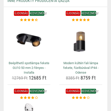
INNE PRODUKTY PRODUCENTA QAZQA
ÚJDONSÁG
KEDVEZMÉNY
ÚJDONSÁG
KEDVEZMÉNY
Beépíthető spotlámpa fekete
Modern kültéri fali lámpa
GU10 50 mm 2-fényes -
fekete, füstbúrával IP44 -
Installa
Odense
12685 Ft
8759 Ft
12769 Ft
8385 Ft
ÚJDONSÁG
KEDVEZMÉNY
ÚJDONSÁG
KEDVEZMÉNY