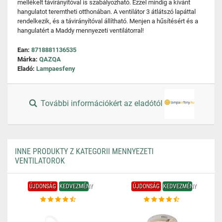
mellékelt távirányítóval is szabályozható. Ezzel mindig a kívánt
hangulatot teremtheti otthonában. A ventilátor 3 átlátszó lapáttal
rendelkezik, és a távirányítóval állítható. Menjen a hűsítésért és a
hangulatért a Maddy mennyezeti ventilátorral!
Ean:
8718881136535
Márka:
QAZQA
Eladó:
Lampaesfeny
További információkért az eladótól
INNE PRODUKTY Z KATEGORII MENNYEZETI
VENTILATOROK
ÚJDONSÁG
KEDVEZMÉNY
ÚJDONSÁG
KEDVEZMÉNY