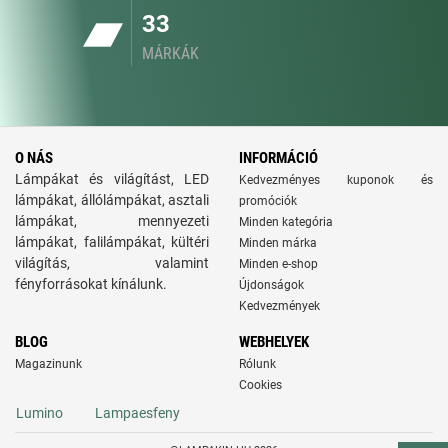
33
MÁRKÁK
O NÁS
INFORMÁCIÓ
Lámpákat és világítást, LED
Kedvezményes kuponok és
lámpákat, állólámpákat, asztali
promóciók
lámpákat, mennyezeti
Minden kategória
lámpákat, falilámpákat, kültéri
Minden márka
világítás, valamint
Minden e-shop
fényforrásokat kínálunk.
Újdonságok
Kedvezmények
BLOG
WEBHELYEK
Magazinunk
Rólunk
Cookies
Lumino
Lampaesfeny