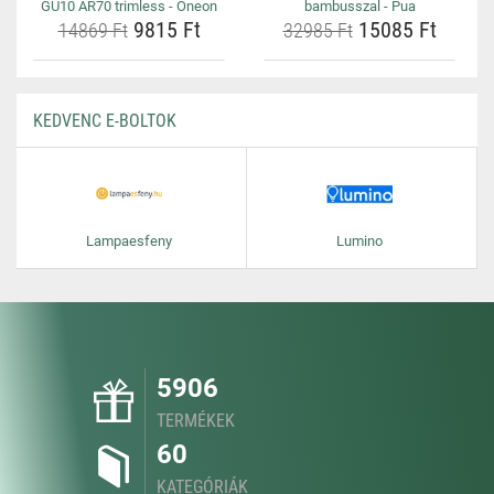
GU10 AR70 trimless - Oneon
bambusszal - Pua
9815 Ft
15085 Ft
14869 Ft
32985 Ft
KEDVENC E-BOLTOK
Lampaesfeny
Lumino
5906
TERMÉKEK
60
KATEGÓRIÁK