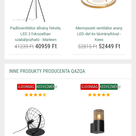
Padlóventilátor állvány fekete,
Mennyezeti ventilátor arany
LED 3 fokozatban
LED-del és távirányítóval -
szabályozható - Marleen
Kees
40959 Ft
52449 Ft
41239 Ft
52815 Ft
INNE PRODUKTY PRODUCENTA QAZQA
ÚJDONSÁG
KEDVEZMÉNY
ÚJDONSÁG
KEDVEZMÉNY