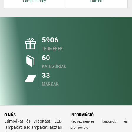
Lampaesfeny
Lumino
5906
TERMÉKEK
60
KATEGÓRIÁK
33
MÁRKÁK
O NÁS
INFORMÁCIÓ
Lámpákat és világítást, LED
Kedvezményes kuponok és
lámpákat, állólámpákat, asztali
promóciók