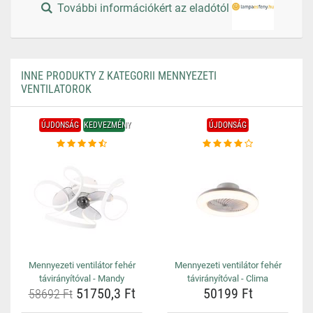
További információkért az eladótól
INNE PRODUKTY Z KATEGORII MENNYEZETI
VENTILATOROK
ÚJDONSÁG
KEDVEZMÉNY
ÚJDONSÁG
Mennyezeti ventilátor fehér
Mennyezeti ventilátor fehér
távirányítóval - Mandy
távirányítóval - Clima
51750,3 Ft
50199 Ft
58692 Ft