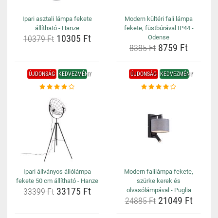
Ipari asztali lámpa fekete
Modern kültéri fali lámpa
állítható - Hanze
fekete, füstbúrával IP44 -
10305 Ft
10379 Ft
Odense
8759 Ft
8385 Ft
ÚJDONSÁG
KEDVEZMÉNY
ÚJDONSÁG
KEDVEZMÉNY
Ipari állványos állólámpa
Modern falilámpa fekete,
fekete 50 cm állítható - Hanze
szürke kerek és
33175 Ft
33399 Ft
olvasólámpával - Puglia
21049 Ft
24885 Ft