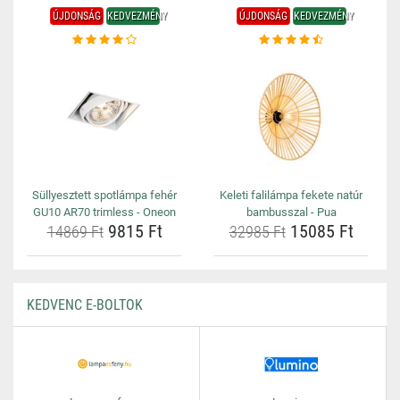
ÚJDONSÁG
KEDVEZMÉNY
ÚJDONSÁG
KEDVEZMÉNY
Süllyesztett spotlámpa fehér
Keleti falilámpa fekete natúr
GU10 AR70 trimless - Oneon
bambusszal - Pua
9815 Ft
15085 Ft
14869 Ft
32985 Ft
KEDVENC E-BOLTOK