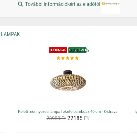
További információkért az eladótól
I LAMPAK
ÚJDONSÁG
KEDVEZMÉNY
Keleti mennyezeti lámpa fekete bambusz 40 cm - Ostrava
I
22185 Ft
23989 Ft