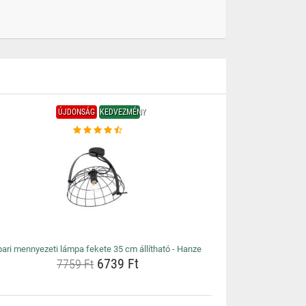
ÚJDONSÁG
KEDVEZMÉNY
pari mennyezeti lámpa fekete 35 cm állítható - Hanze
6739 Ft
7759 Ft