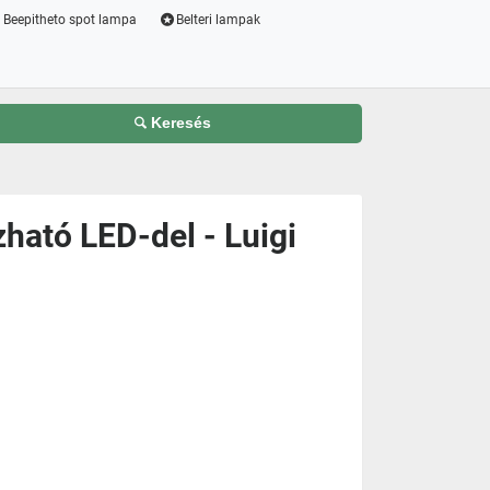
Beepitheto spot lampa
Belteri lampak
Keresés
ható LED-del - Luigi