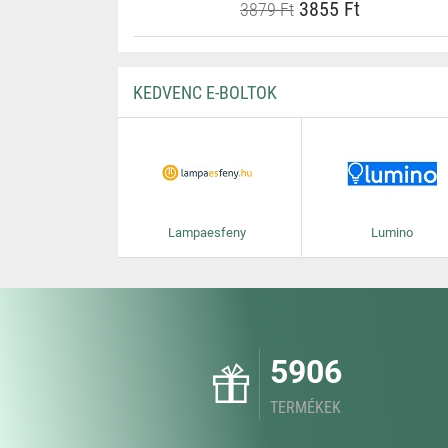
3855 Ft
3879 Ft
KEDVENC E-BOLTOK
Lampaesfeny
Lumino
5906
TERMÉKEK