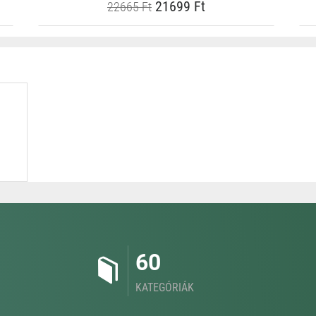
21699 Ft
22665 Ft
60
KATEGÓRIÁK