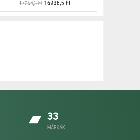
16936,5 Ft
17254,3 Ft
33
MÁRKÁK