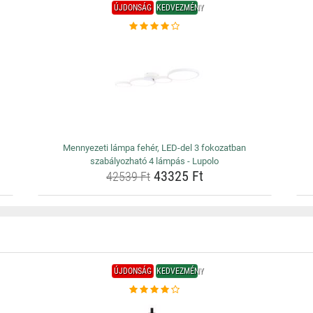
ÚJDONSÁG
KEDVEZMÉNY
Mennyezeti lámpa fehér, LED-del 3 fokozatban
szabályozható 4 lámpás - Lupolo
43325 Ft
42539 Ft
ÚJDONSÁG
KEDVEZMÉNY