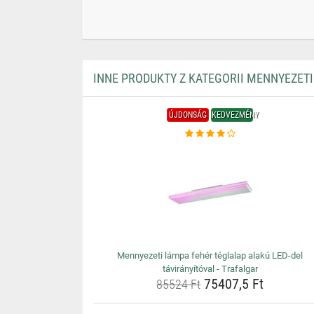
INNE PRODUKTY Z KATEGORII MENNYEZET
ÚJDONSÁG
KEDVEZMÉNY
Mennyezeti lámpa fehér téglalap alakú LED-del
távirányítóval - Trafalgar
75407,5 Ft
85524 Ft