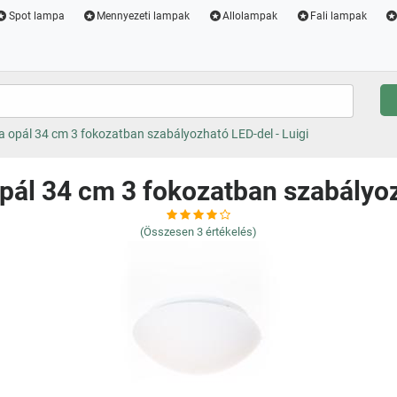
Spot lampa
Mennyezeti lampak
Allolampak
Fali lampak
 opál 34 cm 3 fokozatban szabályozható LED-del - Luigi
ál 34 cm 3 fokozatban szabályoz
(Összesen
3
értékelés)