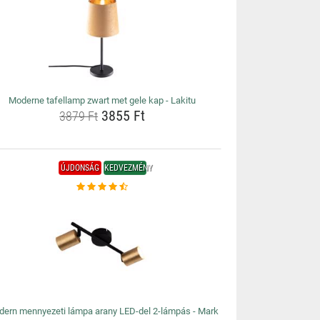
Moderne tafellamp zwart met gele kap - Lakitu
3855 Ft
3879 Ft
ÚJDONSÁG
KEDVEZMÉNY
ern mennyezeti lámpa arany LED-del 2-lámpás - Mark