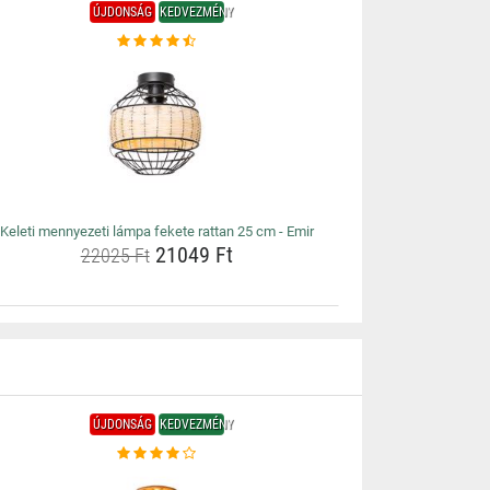
ÚJDONSÁG
KEDVEZMÉNY
Keleti mennyezeti lámpa fekete rattan 25 cm - Emir
21049 Ft
22025 Ft
ÚJDONSÁG
KEDVEZMÉNY