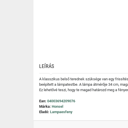
LEÍRÁS
A klasszikus belső terednek szüksége van egy frissítés
beépített a lámpatestbe. A lámpa átmérője 34 cm, mag
Ez lehetővé teszi, hogy te magad határozd meg a fényerő
Ean:
04003694209076
Márka:
Honsel
Eladó:
Lampaesfeny