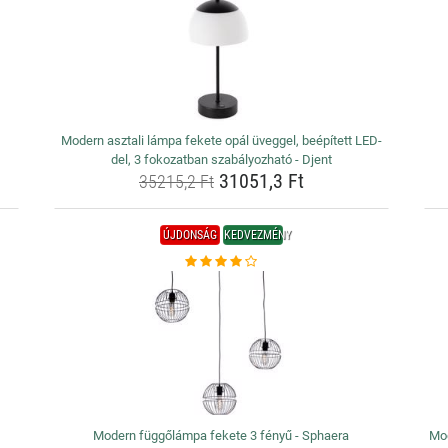
Modern asztali lámpa fekete opál üveggel, beépített LED-
del, 3 fokozatban szabályozható - Djent
31051,3 Ft
35215,2 Ft
ÚJDONSÁG
KEDVEZMÉNY
Modern függőlámpa fekete 3 fényű - Sphaera
Mod