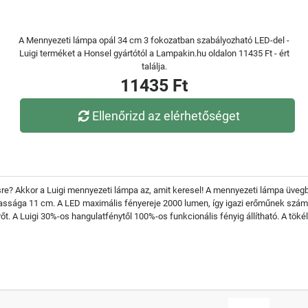
A Mennyezeti lámpa opál 34 cm 3 fokozatban szabályozható LED-del -
Luigi terméket a Honsel gyártótól a Lampakin.hu oldalon 11435 Ft - ért
találja.
11435 Ft
Ellenőrizd az elérhetőséget
re? Akkor a Luigi mennyezeti lámpa az, amit keresel! A mennyezeti lámpa üvegb
assága 11 cm. A LED maximális fényereje 2000 lumen, így igazi erőműnek számí
t. A Luigi 30%-os hangulatfénytől 100%-os funkcionális fényig állítható. A tökéle