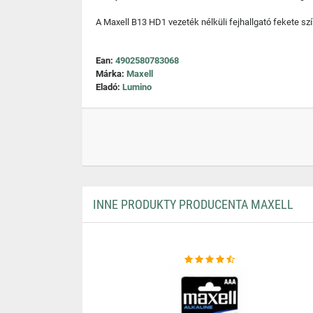
A Maxell B13 HD1 vezeték nélküli fejhallgató fekete sz
Ean:
4902580783068
Márka:
Maxell
Eladó:
Lumino
INNE PRODUKTY PRODUCENTA MAXELL