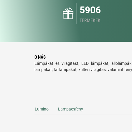
5906
TERMÉKEK
O NÁS
Lámpákat és világítást, LED lámpákat, állólámpáka
lámpákat, falilámpákat, kültéri világítás, valamint fén
Lumino
Lampaesfeny