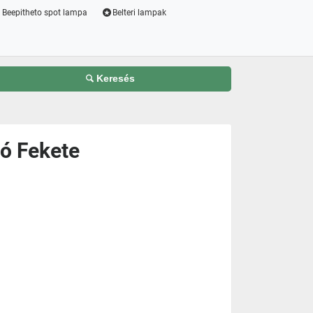
Beepitheto spot lampa
Belteri lampak
Keresés
tó Fekete