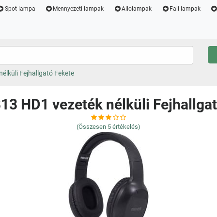
Spot lampa
Mennyezeti lampak
Allolampak
Fali lampak
élküli Fejhallgató Fekete
13 HD1 vezeték nélküli Fejhallga
(Összesen
5
értékelés)