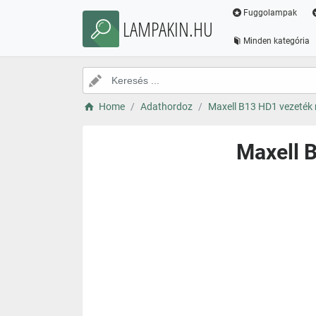
Fuggolampak
LAMPAKIN.HU
Minden kategória
Home
Adathordoz
Maxell B13 HD1 vezeték n
Maxell B