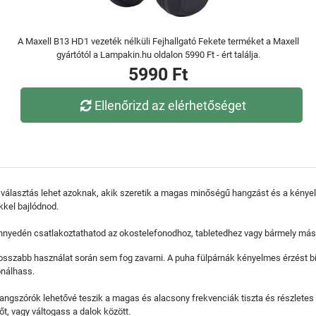
A Maxell B13 HD1 vezeték nélküli Fejhallgató Fekete terméket a Maxell
gyártótól a Lampakin.hu oldalon 5990 Ft - ért találja.
5990 Ft
Ellenőrizd az elérhetőséget
választás lehet azoknak, akik szeretik a magas minőségű hangzást és a kényelm
kkel bajlódnod.
önnyedén csatlakoztathatod az okostelefonodhoz, tabletedhez vagy bármely má
hosszabb használat során sem fog zavarni. A puha fülpárnák kényelmes érzést bi
onálhass.
gszórók lehetővé teszik a magas és alacsony frekvenciák tiszta és részletes 
t, vagy váltogass a dalok között.