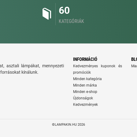
60
KATEGÓRIÁK
INFORMÁCIÓ
BL
t, asztali lámpákat, mennyezeti
Kedvezményes kuponok és
Ma
yforrásokat kínálunk.
promóciók
Minden kategória
Minden márka
Minden e-shop
Újdonságok
Kedvezmények
©LAMPAKIN.HU 2026