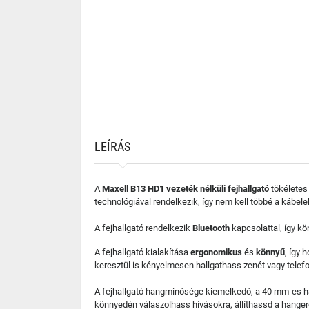
LEÍRÁS
A
Maxell B13 HD1 vezeték nélküli fejhallgató
tökéletes 
technológiával rendelkezik, így nem kell többé a kábele
A fejhallgató rendelkezik
Bluetooth
kapcsolattal, így k
A fejhallgató kialakítása
ergonomikus
és
könnyű
, így 
keresztül is kényelmesen hallgathass zenét vagy telef
A fejhallgató hangminősége kiemelkedő, a 40 mm-es han
könnyedén válaszolhass hívásokra, állíthassd a hangerő