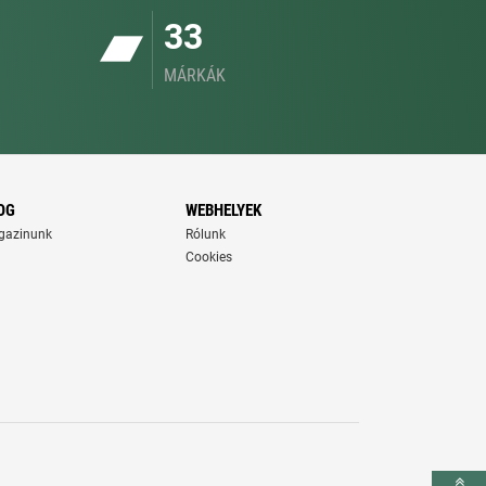
33
MÁRKÁK
OG
WEBHELYEK
gazinunk
Rólunk
Cookies