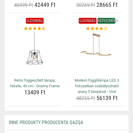
42449 Ft
28665 Ft
46999 Ft
30269 Ft
ÚJDONSÁG
ÚJDONSÁG
KEDVEZMÉNY
Retro függesztett lámpa,
Modern függőlámpa LED 3
fekete, 40 cm - Granny Frame
fokozatban szabályozható
13409 Ft
arany 5 lámpával - Vivé
56139 Ft
48255 Ft
INNE PRODUKTY PRODUCENTA QAZQA