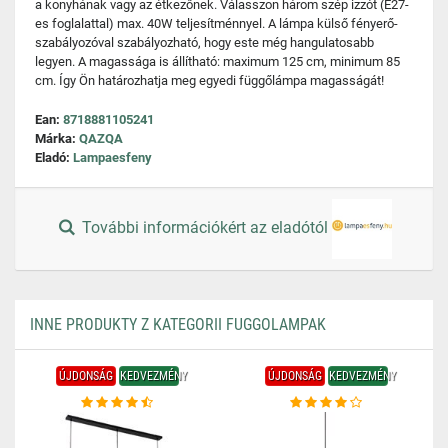
a konyhának vagy az étkezőnek. Válasszon három szép izzót (E27-
es foglalattal) max. 40W teljesítménnyel. A lámpa külső fényerő-
szabályozóval szabályozható, hogy este még hangulatosabb
legyen. A magassága is állítható: maximum 125 cm, minimum 85
cm. Így Ön határozhatja meg egyedi függőlámpa magasságát!
Ean:
8718881105241
Márka:
QAZQA
Eladó:
Lampaesfeny
További információkért az eladótól
INNE PRODUKTY Z KATEGORII FUGGOLAMPAK
ÚJDONSÁG
KEDVEZMÉNY
ÚJDONSÁG
KEDVEZMÉNY