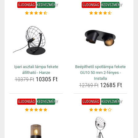
ÚJDONSÁG
KEDVEZMÉNY
ÚJDONSÁG
KEDVEZMÉNY
Ipari asztali lámpa fekete
Beépíthető spotlámpa fekete
állítható - Hanze
GU10 50 mm 2-fényes -
10305 Ft
10379 Ft
Installa
12685 Ft
12769 Ft
ÚJDONSÁG
KEDVEZMÉNY
ÚJDONSÁG
KEDVEZMÉNY