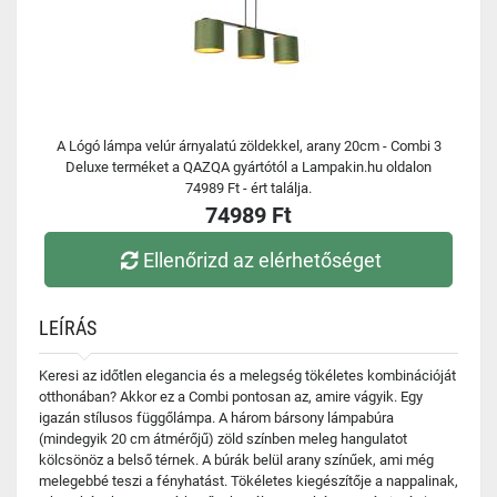
A Lógó lámpa velúr árnyalatú zöldekkel, arany 20cm - Combi 3
Deluxe terméket a QAZQA gyártótól a Lampakin.hu oldalon
74989 Ft - ért találja.
74989 Ft
Ellenőrizd az elérhetőséget
LEÍRÁS
Keresi az időtlen elegancia és a melegség tökéletes kombinációját
otthonában? Akkor ez a Combi pontosan az, amire vágyik. Egy
igazán stílusos függőlámpa. A három bársony lámpabúra
(mindegyik 20 cm átmérőjű) zöld színben meleg hangulatot
kölcsönöz a belső térnek. A búrák belül arany színűek, ami még
melegebbé teszi a fényhatást. Tökéletes kiegészítője a nappalinak,