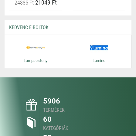
21049 Ft
24885 Ft
KEDVENC E-BOLTOK
Lampaesfeny
Lumino
5906
TERMÉKEK
60
KATEGÓRIÁK