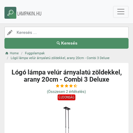
LAMPAKIN.HU
Keresés
Home
Fuggolampak
Lógó lámpa velúr árnyalatú zöldekkel, arany 20cm - Combi 3 Deluxe
Lógó lámpa velúr árnyalatú zöldekkel,
arany 20cm - Combi 3 Deluxe
(Összesen
2
értékelés)
ÚJDONSÁG