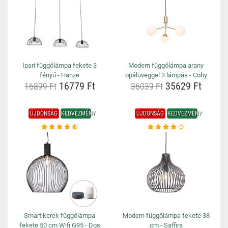
Ipari függőlámpa fekete 3
Modern függőlámpa arany
fényű - Hanze
opálüveggel 3 lámpás - Coby
16779 Ft
35629 Ft
16899 Ft
36039 Ft
ÚJDONSÁG
KEDVEZMÉNY
ÚJDONSÁG
KEDVEZMÉNY
Smart kerek függőlámpa
Modern függőlámpa fekete 38
fekete 50 cm Wifi G95 - Dos
cm - Saffira