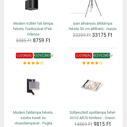
Modern kültéri fali lámpa
Ipari állványos állólámpa
fekete, füstbúrával IP44 -
fekete 50 cm állítható - Hanze
33175 Ft
Odense
33399 Ft
8759 Ft
8385 Ft
ÚJDONSÁG
KEDVEZMÉNY
ÚJDONSÁG
KEDVEZMÉNY
Modern falilámpa fekete,
Süllyesztett spotlámpa fehér
szürke kerek és
GU10 AR70 trimless - Oneon
9815 Ft
olvasólámpával - Puglia
14869 Ft