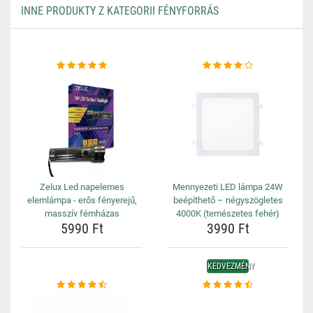
INNE PRODUKTY Z KATEGORII FÉNYFORRÁS
Zelux Led napelemes
Mennyezeti LED lámpa 24W
elemlámpa - erős fényerejű,
beépíthető – négyszögletes
masszív fémházas
4000K (temészetes fehér)
5990 Ft
3990 Ft
KEDVEZMÉNY