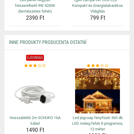
felszerelhető 9W 4200K
Kompakt és Energiatakarékos
(természetes fehér)
Világítás
2390 Ft
799 Ft
INNE PRODUKTY PRODUCENTA OSTATNÍ
ÚJDONSÁG
Hosszabbító 2m SCHUKO 16A
Led jégcsap fényfüzér 360 db
kábel
LED meleg fehér 8 programos,
1490 Ft
12 méter