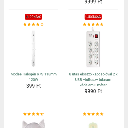
9999 Ft
ÚJDONSÁG
ÚJDONSÁG
Modee Halogén R7S 118mm
8 utas elosztó kapcsolóval 2 x
120W
USB +túlfesz+ túláram
399 Ft
védelem 3 méter
9990 Ft