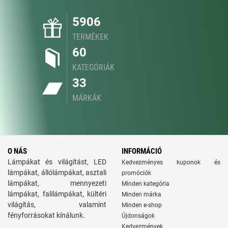
5906
TERMÉKEK
60
KATEGÓRIÁK
33
MÁRKÁK
O NÁS
INFORMÁCIÓ
Lámpákat és világítást, LED
Kedvezményes kuponok és
lámpákat, állólámpákat, asztali
promóciók
lámpákat, mennyezeti
Minden kategória
lámpákat, falilámpákat, kültéri
Minden márka
világítás, valamint
Minden e-shop
fényforrásokat kínálunk.
Újdonságok
Kedvezmények