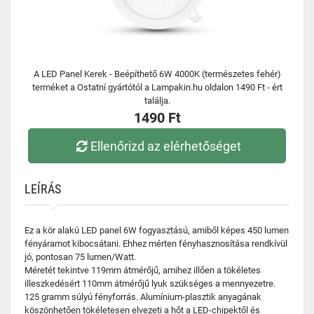
A LED Panel Kerek - Beépíthető 6W 4000K (természetes fehér)
terméket a Ostatní gyártótól a Lampakin.hu oldalon 1490 Ft - ért
találja.
1490 Ft
Ellenőrizd az elérhetőséget
LEÍRÁS
Ez a kör alakú LED panel 6W fogyasztású, amiből képes 450 lumen
fényáramot kibocsátani. Ehhez mérten fényhasznosítása rendkívül
jó, pontosan 75 lumen/Watt.
Méretét tekintve 119mm átmérőjű, amihez illően a tökéletes
illeszkedésért 110mm átmérőjű lyuk szükséges a mennyezetre.
125 gramm súlyú fényforrás. Alumínium-plasztik anyagának
köszönhetően tökéletesen elvezeti a hőt a LED-chipektől és