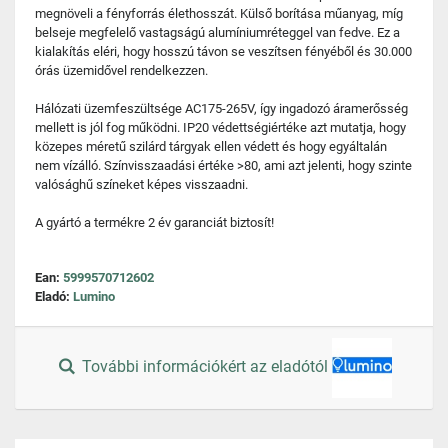
megnöveli a fényforrás élethosszát. Külső borítása műanyag, míg
belseje megfelelő vastagságú alumíniumréteggel van fedve. Ez a
kialakítás eléri, hogy hosszú távon se veszítsen fényéből és 30.000
órás üzemidővel rendelkezzen.
Hálózati üzemfeszültsége AC175-265V, így ingadozó áramerősség
mellett is jól fog működni. IP20 védettségiértéke azt mutatja, hogy
közepes méretű szilárd tárgyak ellen védett és hogy egyáltalán
nem vízálló. Színvisszaadási értéke >80, ami azt jelenti, hogy szinte
valósághű színeket képes visszaadni.
A gyártó a termékre 2 év garanciát biztosít!
Ean:
5999570712602
Eladó:
Lumino
További információkért az eladótól