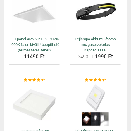
LED panel 45W 2in1 595 x 595
Fejlámpa akkumulátoros
4000K falon kívüli / beépíthető
mozgáserzékelos
(természetes fehér)
kapcsolással
11490 Ft
1990 Ft
2490 Ft
Led panel négyzet
Éjjeli Lámpa 3W COB LED –