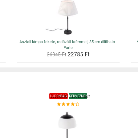
Asztali lámpa fekete, redőzött krémmel, 35 cm állítható -
Parte
22785 Ft
26045 Ft
ÚJDONSÁG
KEDVEZMÉNY