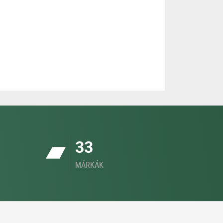
33
MÁRKÁK