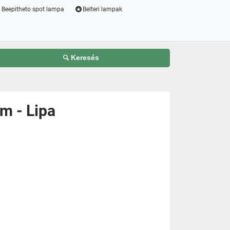
Beepitheto spot lampa
Belteri lampak
Keresés
m - Lipa