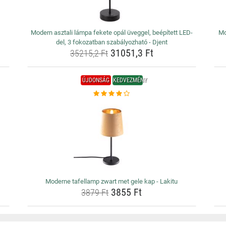
Modern asztali lámpa fekete opál üveggel, beépített LED-
Mo
del, 3 fokozatban szabályozható - Djent
31051,3 Ft
35215,2 Ft
ÚJDONSÁG
KEDVEZMÉNY
Moderne tafellamp zwart met gele kap - Lakitu
3855 Ft
3879 Ft