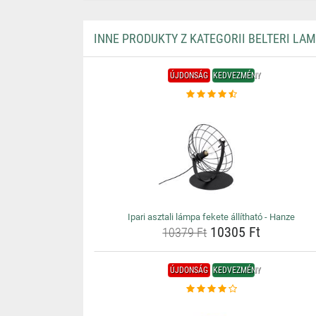
INNE PRODUKTY Z KATEGORII BELTERI LA
ÚJDONSÁG
KEDVEZMÉNY
Ipari asztali lámpa fekete állítható - Hanze
10305 Ft
10379 Ft
ÚJDONSÁG
KEDVEZMÉNY