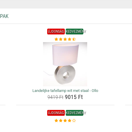
MPAK
ÚJDONSÁG
KEDVEZMÉNY
Landelijke tafellamp wit met staal - Ollo
9015 Ft
9419 Ft
ÚJDONSÁG
KEDVEZMÉNY