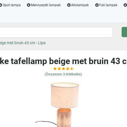
Spot lampa
Mennyezeti lampak
Allolampak
Fali lampak
eige met bruin 43 cm - Lipa
jke tafellamp beige met bruin 43 c
(Összesen
3
értékelés)