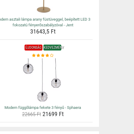
dern asztali lámpa arany füstüveggel, beépített LED 3
fokozatú fényerőszabályzóval - Jent
31643,5 Ft
ÚJDONSÁG
KEDVEZMÉNY
Modern függőlámpa fekete 3 fényű - Sphaera
21699 Ft
22665 Ft