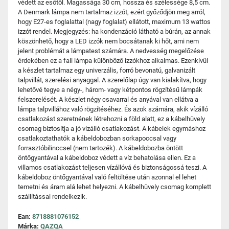
védett az esőtől. Magassága 30 cm, hossza és szélessége 8,5 cm.
A Denmark lámpa nem tartalmaz izzót, ezért győződjön meg arról,
hogy E27-es foglalattal (nagy foglalat) ellátott, maximum 13 wattos
izzót rendel. Megjegyzés: ha kondenzáció látható a búrán, az annak
köszönhető, hogy a LED izzók nem bocsátanak ki hőt, ami nem
jelent problémát a lámpatest számára. A nedvesség megelőzése
érdekében ez a fali lámpa különböző izzókhoz alkalmas. Ezenkívül
a készlet tartalmaz egy univerzális, forró bevonatú, galvanizált
talpvillát, szerelési anyaggal. A szerelőlap úgy van kialakítva, hogy
lehetővé tegye a négy-, három- vagy kétpontos rögzítésű lámpák
felszerelését. A készlet négy csavarral és anyával van ellátva a
lámpa talpvillához való rögzítéséhez. És azok számára, akik vízálló
csatlakozást szeretnének létrehozni a föld alatt, ez a kábelhüvely
csomag biztosítja a jó vízálló csatlakozást. A kábelek egymáshoz
csatlakoztathatók a kábeldobozban sorkapoccsal vagy
forrasztóbilinccsel (nem tartozék). A kábeldobozba öntött
öntőgyantával a kábeldoboz védett a víz behatolása ellen. Ez a
villamos csatlakozást teljesen vízállóvá és biztonságossá teszi. A
kábeldoboz öntőgyantával való feltöltése után azonnal el lehet
temetni és áram alá lehet helyezni. A kábelhüvely csomag komplett
szállítással rendelkezik.
Ean:
8718881076152
Márka:
QAZQA