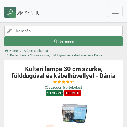
LAMPAKIN.HU
Keresés
Home
Kulteri allolampa
Kültéri lámpa 30 cm szürke, földdugóval és kábelhüvellyel - Dánia
Kültéri lámpa 30 cm szürke,
földdugóval és kábelhüvellyel - Dánia
(Összesen
5
értékelés)
KEDVEZMÉNY
ÚJDONSÁG