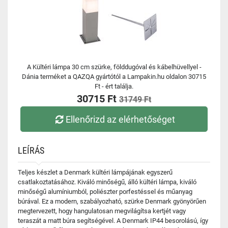
A Kültéri lámpa 30 cm szürke, földdugóval és kábelhüvellyel -
Dánia terméket a QAZQA gyártótól a Lampakin.hu oldalon 30715
Ft - ért találja.
30715 Ft
31749 Ft
Ellenőrizd az elérhetőséget
LEÍRÁS
Teljes készlet a Denmark kültéri lámpájának egyszerű
csatlakoztatásához. Kiváló minőségű, álló kültéri lámpa, kiváló
minőségű alumíniumból, poliészter porfestéssel és műanyag
búrával. Ez a modern, szabályozható, szürke Denmark gyönyörűen
megtervezett, hogy hangulatosan megvilágítsa kertjét vagy
teraszát a matt búra segítségével. A Denmark IP44 besorolású, így