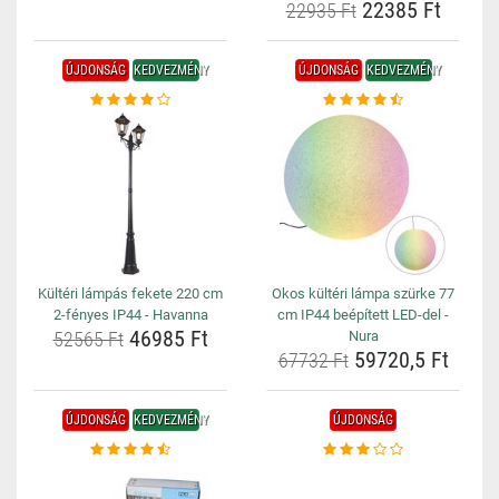
22385 Ft
22935 Ft
ÚJDONSÁG
KEDVEZMÉNY
ÚJDONSÁG
KEDVEZMÉNY
Kültéri lámpás fekete 220 cm
Okos kültéri lámpa szürke 77
2-fényes IP44 - Havanna
cm IP44 beépített LED-del -
46985 Ft
52565 Ft
Nura
59720,5 Ft
67732 Ft
ÚJDONSÁG
KEDVEZMÉNY
ÚJDONSÁG