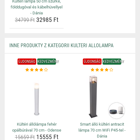
Kültéri lámpa 50 cm szürke,
földdugóval és kábelhüvellyel
- Dánia
32985 Ft
34799 Ft
INNE PRODUKTY Z KATEGORII KULTERI ALLOLAMPA
ÚJDONSÁG
KEDVEZMÉNY
ÚJDONSÁG
KEDVEZMÉNY
Kültéri állólámpa fehér
Smart álló kültéri antracit
opálbúrával 70 cm - Odense
lámpa 70 cm WiFi P45-tel -
15555 Ft
15659 Ft
Dánia