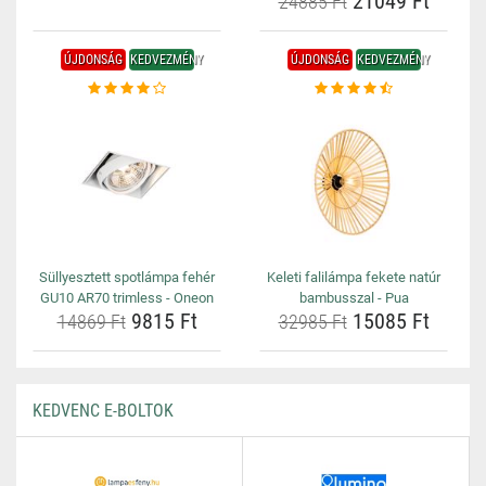
21049 Ft
24885 Ft
ÚJDONSÁG
KEDVEZMÉNY
ÚJDONSÁG
KEDVEZMÉNY
Süllyesztett spotlámpa fehér
Keleti falilámpa fekete natúr
GU10 AR70 trimless - Oneon
bambusszal - Pua
9815 Ft
15085 Ft
14869 Ft
32985 Ft
KEDVENC E-BOLTOK