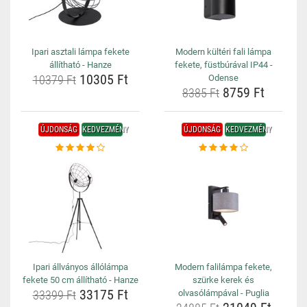
Ipari asztali lámpa fekete
Modern kültéri fali lámpa
állítható - Hanze
fekete, füstbúrával IP44 -
10305 Ft
10379 Ft
Odense
8759 Ft
8385 Ft
ÚJDONSÁG
KEDVEZMÉNY
ÚJDONSÁG
KEDVEZMÉNY
Ipari állványos állólámpa
Modern falilámpa fekete,
fekete 50 cm állítható - Hanze
szürke kerek és
33175 Ft
33399 Ft
olvasólámpával - Puglia