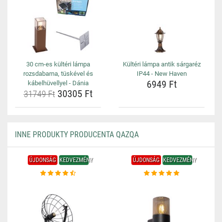
30 cm-es kültéri lámpa
Kültéri lámpa antik sárgaréz
rozsdabarna, tüskével és
IP44 - New Haven
6949 Ft
kábelhüvellyel - Dánia
30305 Ft
31749 Ft
INNE PRODUKTY PRODUCENTA QAZQA
ÚJDONSÁG
KEDVEZMÉNY
ÚJDONSÁG
KEDVEZMÉNY