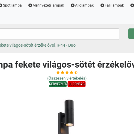
Spot lampa
Mennyezeti lampak
Allolampak
Fali lampak
fekete világos-sötét érzékelővel, IP44 - Duo
ámpa fekete világos-sötét érzékelő
(Összesen
3
értékelés)
KEDVEZMÉNY
ÚJDONSÁG