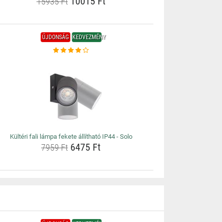
10015 Ft
15935 Ft
ÚJDONSÁG
KEDVEZMÉNY
Kültéri fali lámpa fekete állítható IP44 - Solo
6475 Ft
7959 Ft