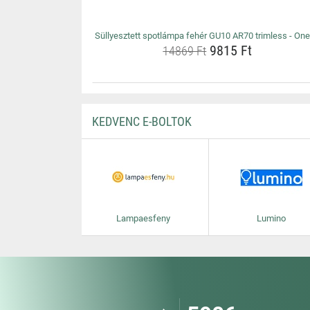
Süllyesztett spotlámpa fehér GU10 AR70 trimless - On
9815 Ft
14869 Ft
KEDVENC E-BOLTOK
Lampaesfeny
Lumino