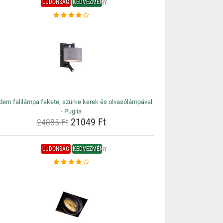
ÚJDONSÁG
KEDVEZMÉNY
ern falilámpa fekete, szürke kerek és olvasólámpával
- Puglia
21049 Ft
24885 Ft
ÚJDONSÁG
KEDVEZMÉNY