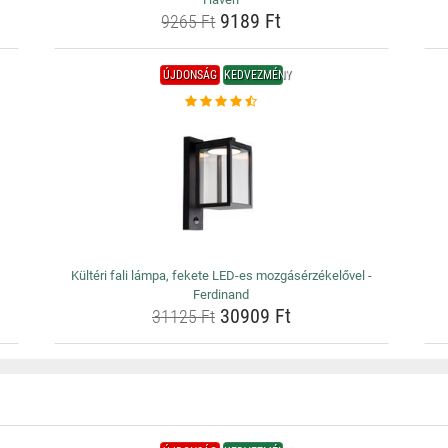
9189 Ft
9265 Ft
ÚJDONSÁG
KEDVEZMÉNY
Kültéri fali lámpa, fekete LED-es mozgásérzékelővel -
Ferdinand
30909 Ft
31125 Ft