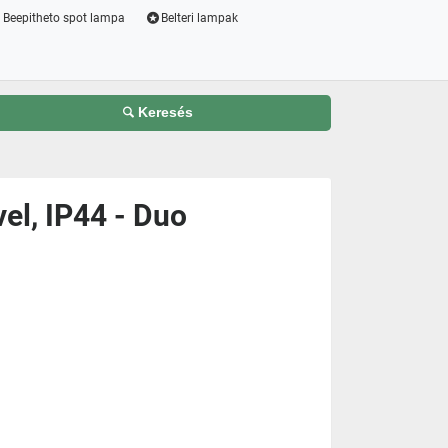
Beepitheto spot lampa
Belteri lampak
Keresés
vel, IP44 - Duo