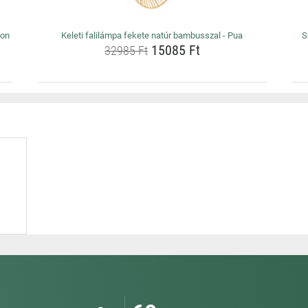
eon
Keleti falilámpa fekete natúr bambusszal - Pua
S
15085 Ft
32985 Ft