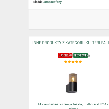
Eladó:
Lampaesfeny
INNE PRODUKTY Z KATEGORII KULTERI FAL
ÚJDONSÁG
KEDVEZMÉNY
Modern kültéri fali lámpa fekete, füstbúrával IP44 -
Odense