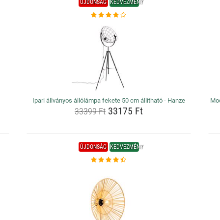
ÚJDONSÁG
KEDVEZMÉNY
Ipari állványos állólámpa fekete 50 cm állítható - Hanze
Mod
33175 Ft
33399 Ft
ÚJDONSÁG
KEDVEZMÉNY