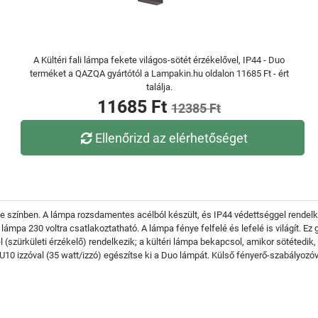
A Kültéri fali lámpa fekete világos-sötét érzékelővel, IP44 - Duo
terméket a QAZQA gyártótól a Lampakin.hu oldalon 11685 Ft - ért
találja.
11685 Ft
12385 Ft
Ellenőrizd az elérhetőséget
 színben. A lámpa rozsdamentes acélból készült, és IP44 védettséggel rendelkezik
pa 230 voltra csatlakoztatható. A lámpa fénye felfelé és lefelé is világít. Ez g
 (szürkületi érzékelő) rendelkezik; a kültéri lámpa bekapcsol, amikor sötétedik, 
0 izzóval (35 watt/izzó) egészítse ki a Duo lámpát. Külső fényerő-szabályozóv