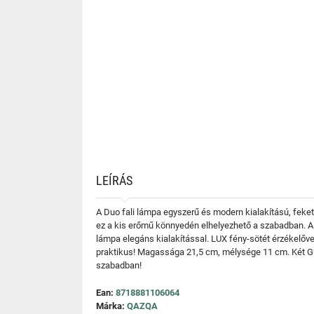
LEÍRÁS
A Duo fali lámpa egyszerű és modern kialakítású, fekete
ez a kis erőmű könnyedén elhelyezhető a szabadban. A lám
lámpa elegáns kialakítással. LUX fény-sötét érzékelővel
praktikus! Magassága 21,5 cm, mélysége 11 cm. Két GU1
szabadban!
Ean:
8718881106064
Márka:
QAZQA