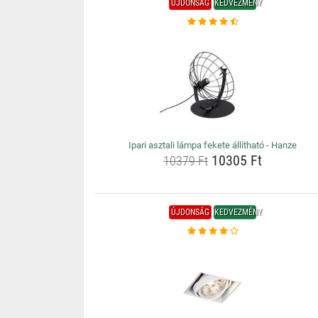
ÚJDONSÁG
KEDVEZMÉNY
Ipari asztali lámpa fekete állítható - Hanze
10305 Ft
10379 Ft
ÚJDONSÁG
KEDVEZMÉNY