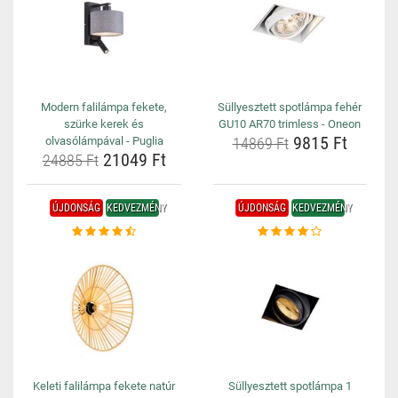
Modern falilámpa fekete,
Süllyesztett spotlámpa fehér
szürke kerek és
GU10 AR70 trimless - Oneon
9815 Ft
olvasólámpával - Puglia
14869 Ft
21049 Ft
24885 Ft
ÚJDONSÁG
KEDVEZMÉNY
ÚJDONSÁG
KEDVEZMÉNY
Keleti falilámpa fekete natúr
Süllyesztett spotlámpa 1