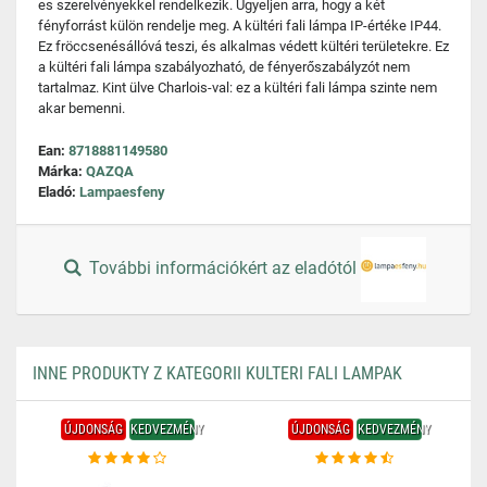
es szerelvényekkel rendelkezik. Ügyeljen arra, hogy a két
fényforrást külön rendelje meg. A kültéri fali lámpa IP-értéke IP44.
Ez fröccsenésállóvá teszi, és alkalmas védett kültéri területekre. Ez
a kültéri fali lámpa szabályozható, de fényerőszabályzót nem
tartalmaz. Kint ülve Charlois-val: ez a kültéri fali lámpa szinte nem
akar bemenni.
Ean:
8718881149580
Márka:
QAZQA
Eladó:
Lampaesfeny
További információkért az eladótól
INNE PRODUKTY Z KATEGORII KULTERI FALI LAMPAK
ÚJDONSÁG
KEDVEZMÉNY
ÚJDONSÁG
KEDVEZMÉNY