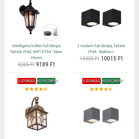
Intelligens kültéri fali lámpa
2 modern fali lámpa, fekete
fekete IP44, WiFi ST64 - New
IP44 - Baleno I.
10015 Ft
Haven
15935 Ft
9189 Ft
9265 Ft
ÚJDONSÁG
KEDVEZMÉNY
ÚJDONSÁG
KEDVEZMÉNY