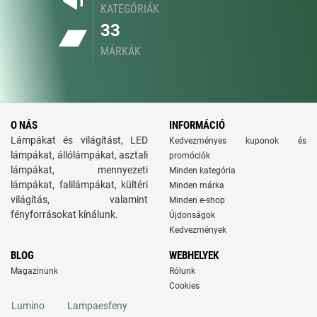
KATEGÓRIÁK
33
MÁRKÁK
O NÁS
INFORMÁCIÓ
Lámpákat és világítást, LED
Kedvezményes kuponok és
lámpákat, állólámpákat, asztali
promóciók
lámpákat, mennyezeti
Minden kategória
lámpákat, falilámpákat, kültéri
Minden márka
világítás, valamint
Minden e-shop
fényforrásokat kínálunk.
Újdonságok
Kedvezmények
BLOG
WEBHELYEK
Magazinunk
Rólunk
Cookies
Lumino
Lampaesfeny