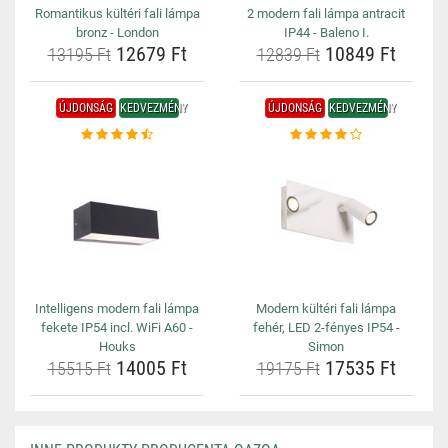
Romantikus kültéri fali lámpa
2 modern fali lámpa antracit
bronz - London
IP44 - Baleno I.
12679 Ft
10849 Ft
13195 Ft
12839 Ft
ÚJDONSÁG
KEDVEZMÉNY
ÚJDONSÁG
KEDVEZMÉNY
Intelligens modern fali lámpa
Modern kültéri fali lámpa
fekete IP54 incl. WiFi A60 -
fehér, LED 2-fényes IP54 -
Houks
Simon
14005 Ft
17535 Ft
15515 Ft
19175 Ft