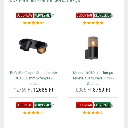
INNE PRODUKTY PRODUCENTA QAZQA
ÚJDONSÁG
KEDVEZMÉNY
ÚJDONSÁG
KEDVEZMÉNY
Beépíthető spotlámpa fekete
Modern kültéri fali lámpa
GU10 50 mm 2-fényes -
fekete, füstbúrával IP44 -
Installa
Odense
12685 Ft
8759 Ft
12769 Ft
8385 Ft
ÚJDONSÁG
KEDVEZMÉNY
ÚJDONSÁG
KEDVEZMÉNY