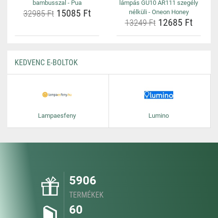
bambusszal - Pua
lámpás GU10 AR111 szegély
15085 Ft
32985 Ft
nélküli - Oneon Honey
12685 Ft
13249 Ft
KEDVENC E-BOLTOK
Lampaesfeny
Lumino
5906
TERMÉKEK
60