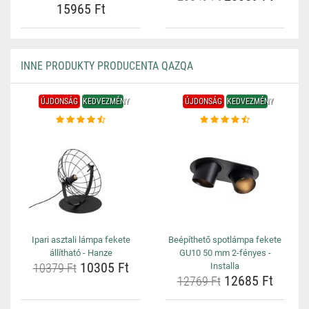
15965 Ft
INNE PRODUKTY PRODUCENTA QAZQA
ÚJDONSÁG
KEDVEZMÉNY
ÚJDONSÁG
KEDVEZMÉNY
Ipari asztali lámpa fekete
Beépíthető spotlámpa fekete
állítható - Hanze
GU10 50 mm 2-fényes -
10305 Ft
10379 Ft
Installa
12685 Ft
12769 Ft