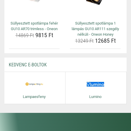
Süllyesztett spotlámpa fehér
Süllyesztett spotlámpa 1
GU10 AR70 trimless - Oneon
lámpás GU10 AR111 szegély
9815 Ft
14869 Ft
nélküli - Oneon Honey
12685 Ft
13249 Ft
KEDVENC E-BOLTOK
Lampaesfeny
Lumino