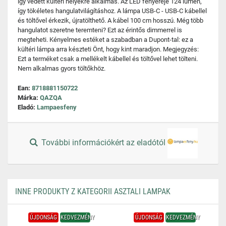
így védett kültéri helyekre alkalmas. Az LED fényereje 124 lumen,
így tökéletes hangulatvilágításhoz. A lámpa USB-C - USB-C kábellel
és töltővel érkezik, újratölthető. A kábel 100 cm hosszú. Még több
hangulatot szeretne teremteni? Ezt az érintős dimmerrel is
megteheti. Kényelmes estéket a szabadban a Dupont-tal: ez a
kültéri lámpa arra készteti Önt, hogy kint maradjon. Megjegyzés:
Ezt a terméket csak a mellékelt kábellel és töltővel lehet tölteni.
Nem alkalmas gyors töltőkhöz.
Ean:
8718881150722
Márka:
QAZQA
Eladó:
Lampaesfeny
További információkért az eladótól
INNE PRODUKTY Z KATEGORII ASZTALI LAMPAK
ÚJDONSÁG
KEDVEZMÉNY
ÚJDONSÁG
KEDVEZMÉNY