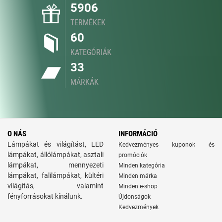
5906
TERMÉKEK
60
KATEGÓRIÁK
33
MÁRKÁK
O NÁS
INFORMÁCIÓ
Lámpákat és világítást, LED
Kedvezményes kuponok és
lámpákat, állólámpákat, asztali
promóciók
lámpákat, mennyezeti
Minden kategória
lámpákat, falilámpákat, kültéri
Minden márka
világítás, valamint
Minden e-shop
fényforrásokat kínálunk.
Újdonságok
Kedvezmények