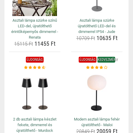
Asztali lámpa szürke színű
Asztali lámpa szürke
LED-del, újratölthető
újratölthető LED-del és
érintőképernyős dimmerrel -
dimmerrel IP54 - Jude
10635 Ft
Renata
10709 Ft
11455 Ft
15115 Ft
ÚJDONSÁG
ÚJDONSÁG
KEDVEZMÉNY
2 db asztali lámpa készlet
Modern asztali lámpa fehér
fekete, dimmerrel és
újratölthető - Maloi
20059 Ft
újratölthető - Murdock
20849 Ft