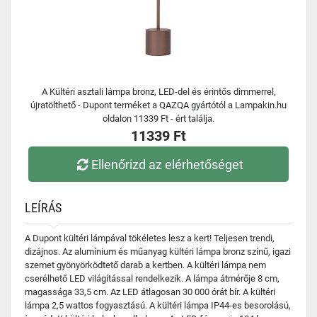
A Kültéri asztali lámpa bronz, LED-del és érintős dimmerrel,
újratölthető - Dupont terméket a QAZQA gyártótól a Lampakin.hu
oldalon 11339 Ft - ért találja.
11339 Ft
Ellenőrizd az elérhetőséget
LEÍRÁS
A Dupont kültéri lámpával tökéletes lesz a kert! Teljesen trendi,
dizájnos. Az alumínium és műanyag kültéri lámpa bronz színű, igazi
szemet gyönyörködtető darab a kertben. A kültéri lámpa nem
cserélhető LED világítással rendelkezik. A lámpa átmérője 8 cm,
magassága 33,5 cm. Az LED átlagosan 30 000 órát bír. A kültéri
lámpa 2,5 wattos fogyasztású. A kültéri lámpa IP44-es besorolású,