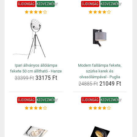
ÚJDONSÁG
KEDVEZMÉNY
ÚJDONSÁG
KEDVEZMÉNY
Ipari állványos állólámpa
Modern falilámpa fekete,
fekete 50 cm állítható - Hanze
szürke kerek és
33175 Ft
33399 Ft
olvasólámpával - Puglia
21049 Ft
24885 Ft
ÚJDONSÁG
KEDVEZMÉNY
ÚJDONSÁG
KEDVEZMÉNY