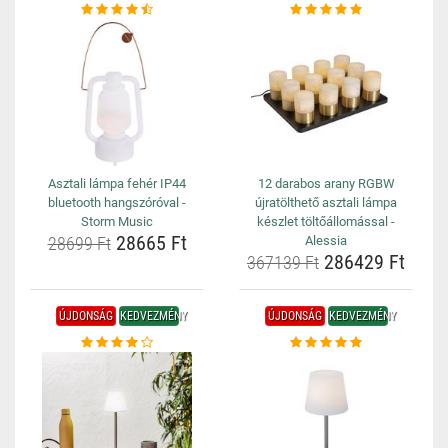
Asztali lámpa fehér IP44
12 darabos arany RGBW
bluetooth hangszóróval -
újratölthető asztali lámpa
Storm Music
készlet töltőállomással -
28665 Ft
28699 Ft
Alessia
286429 Ft
367139 Ft
ÚJDONSÁG
KEDVEZMÉNY
ÚJDONSÁG
KEDVEZMÉNY