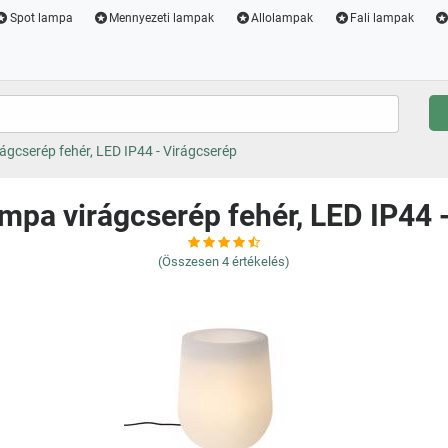
Spot lampa
Mennyezeti lampak
Allolampak
Fali lampak
rágcserép fehér, LED IP44 - Virágcserép
lámpa virágcserép fehér, LED IP44 
(Összesen
4
értékelés)