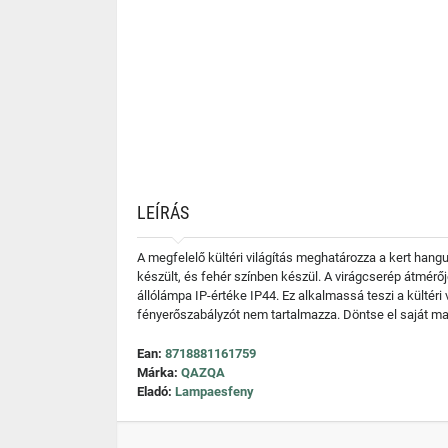
LEÍRÁS
A megfelelő kültéri világítás meghatározza a kert hangu
készült, és fehér színben készül. A virágcserép átmérő
állólámpa IP-értéke IP44. Ez alkalmassá teszi a kültéri
fényerőszabályzót nem tartalmazza. Döntse el saját mag
Ean:
8718881161759
Márka:
QAZQA
Eladó:
Lampaesfeny