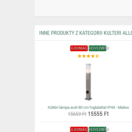
INNE PRODUKTY Z KATEGORII KULTERI AL
ÚJDONSÁG
KEDVEZMÉNY
Kültéri lámpa acél 80 cm foglalattal IP44 - Malios
15555 Ft
15659 Ft
ÚJDONSÁG
KEDVEZMÉNY