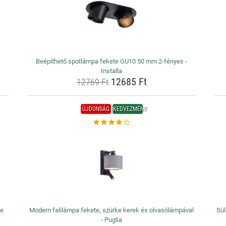
Beépíthető spotlámpa fekete GU10 50 mm 2-fényes -
Installa
12685 Ft
12769 Ft
ÚJDONSÁG
KEDVEZMÉNY
ze
Modern falilámpa fekete, szürke kerek és olvasólámpával
Sül
- Puglia