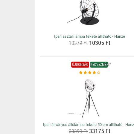
Ipari asztali lámpa fekete állítható - Hanze
10305 Ft
10379 Ft
ÚJDONSÁG
KEDVEZMÉNY
Ipari állványos állólámpa fekete 50 cm állítható - Han
33175 Ft
33399 Ft