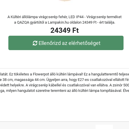
A Kültéri állólámpa virágcserép fehér, LED IP44 - Virágcserép terméket
a QAZQA gyártótól a Lampakin.hu oldalon 24349 Ft - ért találja.
24349 Ft
Ellenőrizd az elérhetőséget
latát. Ez tökéletes a Flowerpot álló kültéri lámpával! Ez a hangulatteremtő tel
je 38 cm, magassága 44 cm. Ügyeljen arra, hogy E27-es csatlakozóval ellátott fén
 védett helyekre. A virágcserép kábellel és csatlakozóval van ellátva. A zsinór 
a, milyen hangulatot szeretne teremteni az álló kültéri lámpa tompításával. Él