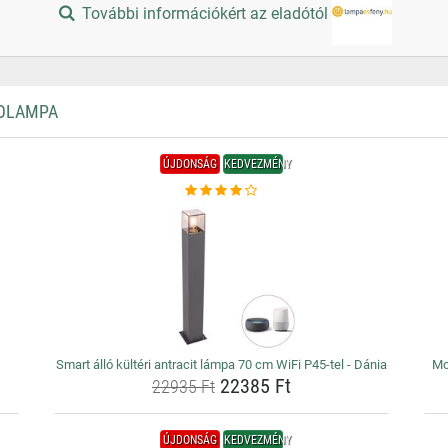
További információkért az eladótól
LOLAMPA
ÚJDONSÁG
KEDVEZMÉNY
Smart álló kültéri antracit lámpa 70 cm WiFi P45-tel - Dánia
Mo
22385 Ft
22935 Ft
ÚJDONSÁG
KEDVEZMÉNY