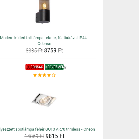
Modern kültéri fali lámpa fekete, füstbúrával IP44 -
Odense
8759 Ft
8385 Ft
ÚJDONSÁG
KEDVEZMÉNY
lyesztett spotlámpa fehér GU10 AR70 trimless - Oneon
9815 Ft
14869 Ft