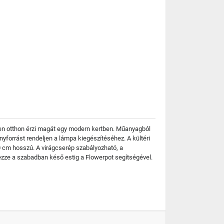
jesen otthon érzi magát egy modern kertben. Műanyagból
yforrást rendeljen a lámpa kiegészítéséhez. A kültéri
500 cm hosszú. A virágcserép szabályozható, a
vezze a szabadban késő estig a Flowerpot segítségével.