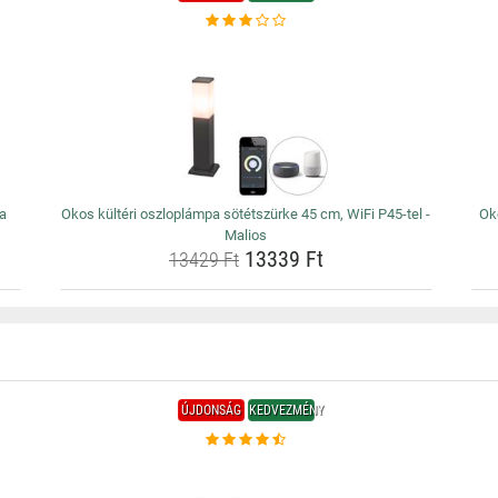
a
Okos kültéri oszloplámpa sötétszürke 45 cm, WiFi P45-tel -
Oko
Malios
13339 Ft
13429 Ft
ÚJDONSÁG
KEDVEZMÉNY