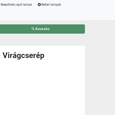
Beepitheto spot lampa
Belteri lampak
Keresés
- Virágcserép