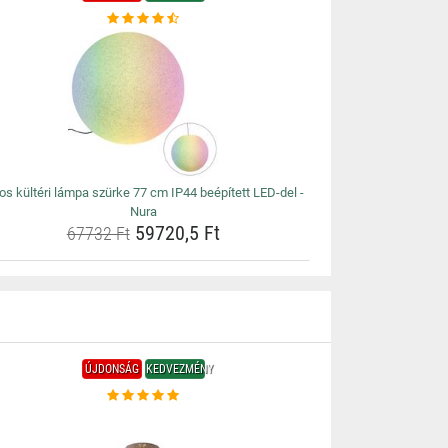
s kültéri lámpa szürke 77 cm IP44 beépített LED-del -
Nura
59720,5 Ft
67732 Ft
ÚJDONSÁG
KEDVEZMÉNY