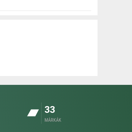
33
MÁRKÁK