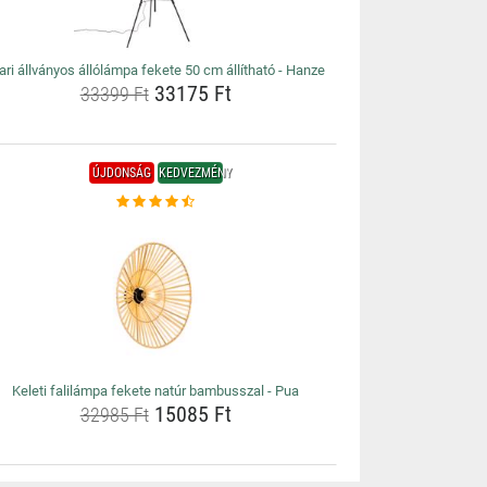
ari állványos állólámpa fekete 50 cm állítható - Hanze
33175 Ft
33399 Ft
ÚJDONSÁG
KEDVEZMÉNY
Keleti falilámpa fekete natúr bambusszal - Pua
15085 Ft
32985 Ft