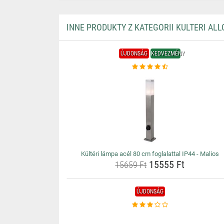
INNE PRODUKTY Z KATEGORII KULTERI AL
ÚJDONSÁG
KEDVEZMÉNY
Kültéri lámpa acél 80 cm foglalattal IP44 - Malios
15555 Ft
15659 Ft
ÚJDONSÁG