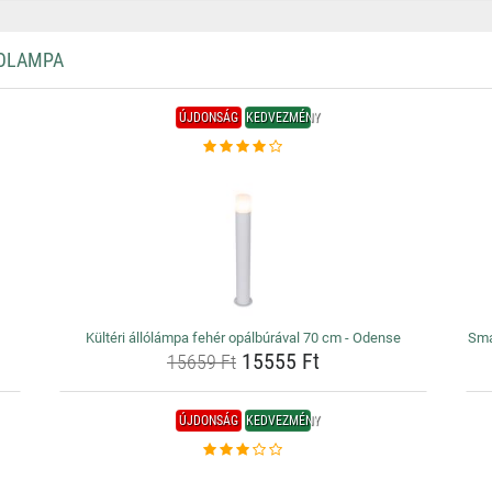
LOLAMPA
ÚJDONSÁG
KEDVEZMÉNY
Kültéri állólámpa fehér opálbúrával 70 cm - Odense
Smar
15555 Ft
15659 Ft
ÚJDONSÁG
KEDVEZMÉNY