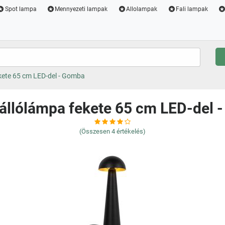
Spot lampa
Mennyezeti lampak
Allolampak
Fali lampak
ekete 65 cm LED-del - Gomba
 állólámpa fekete 65 cm LED-del
(Összesen
4
értékelés)