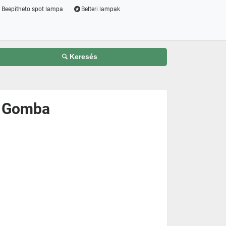
Beepitheto spot lampa
Belteri lampak
Keresés
 - Gomba