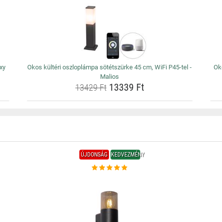
xy
Okos kültéri oszloplámpa sötétszürke 45 cm, WiFi P45-tel -
Oko
Malios
13339 Ft
13429 Ft
ÚJDONSÁG
KEDVEZMÉNY