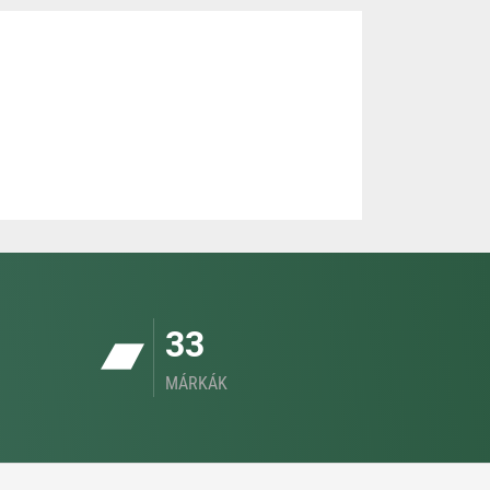
33
MÁRKÁK