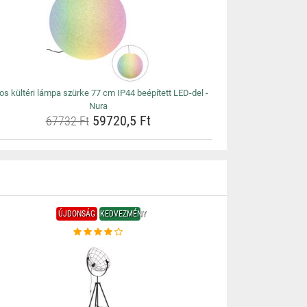
s kültéri lámpa szürke 77 cm IP44 beépített LED-del -
Nura
59720,5 Ft
67732 Ft
ÚJDONSÁG
KEDVEZMÉNY