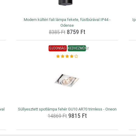
Modern kültéri fali lámpa fekete, füstbúrával IP44 -
Ip
Odense
8759 Ft
8385 Ft
ÚJDONSÁG
KEDVEZMÉNY
val
Süllyesztett spotlámpa fehér GU10 AR70 trimless - Oneon
9815 Ft
14869 Ft