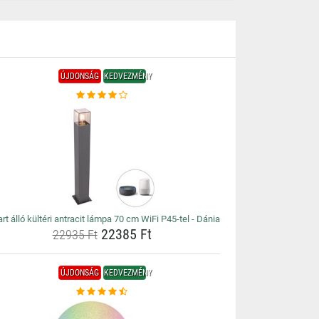
ÚJDONSÁG
KEDVEZMÉNY
t álló kültéri antracit lámpa 70 cm WiFi P45-tel - Dánia
22385 Ft
22935 Ft
ÚJDONSÁG
KEDVEZMÉNY