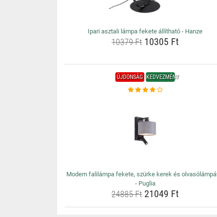
Ipari asztali lámpa fekete állítható - Hanze
10305 Ft
10379 Ft
ÚJDONSÁG
KEDVEZMÉNY
Modern falilámpa fekete, szürke kerek és olvasólámpá
- Puglia
21049 Ft
24885 Ft