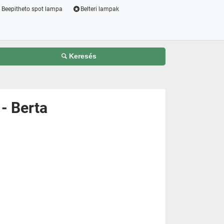
Beepitheto spot lampa
Belteri lampak
Keresés
 - Berta