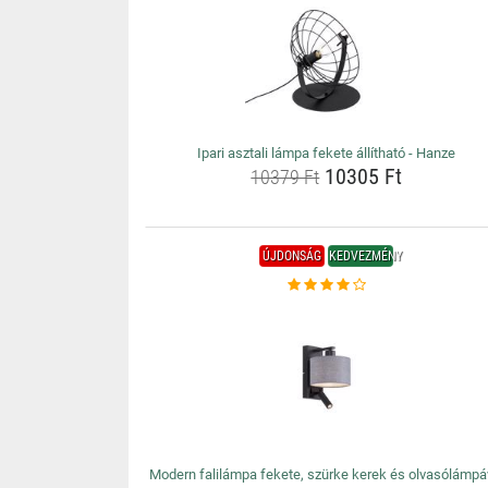
Ipari asztali lámpa fekete állítható - Hanze
10305 Ft
10379 Ft
ÚJDONSÁG
KEDVEZMÉNY
Modern falilámpa fekete, szürke kerek és olvasólámpá