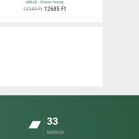
nélküli - Oneon Honey
12685 Ft
13249 Ft
33
MÁRKÁK