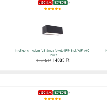
ÚJDONSÁG
KEDVEZMÉNY
Intelligens modern fali lámpa fekete IP54 incl. WiFi A60 -
K
Houks
14005 Ft
15515 Ft
ÚJDONSÁG
KEDVEZMÉNY