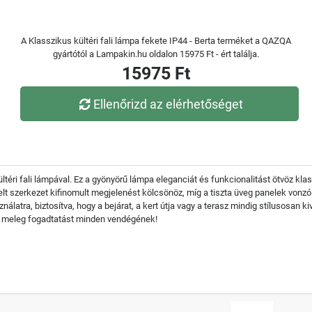
A Klasszikus kültéri fali lámpa fekete IP44 - Berta terméket a QAZQA
gyártótól a Lampakin.hu oldalon 15975 Ft - ért találja.
15975 Ft
Ellenőrizd az elérhetőséget
kültéri fali lámpával. Ez a gyönyörű lámpa eleganciát és funkcionalitást ötvöz kla
ívelt szerkezet kifinomult megjelenést kölcsönöz, míg a tiszta üveg panelek von
latra, biztosítva, hogy a bejárat, a kert útja vagy a terasz mindig stílusosan kiv
en meleg fogadtatást minden vendégének!