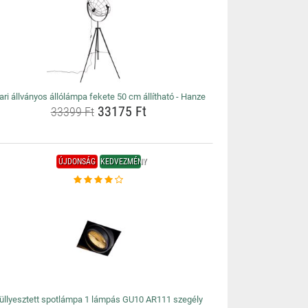
ari állványos állólámpa fekete 50 cm állítható - Hanze
33175 Ft
33399 Ft
ÚJDONSÁG
KEDVEZMÉNY
üllyesztett spotlámpa 1 lámpás GU10 AR111 szegély