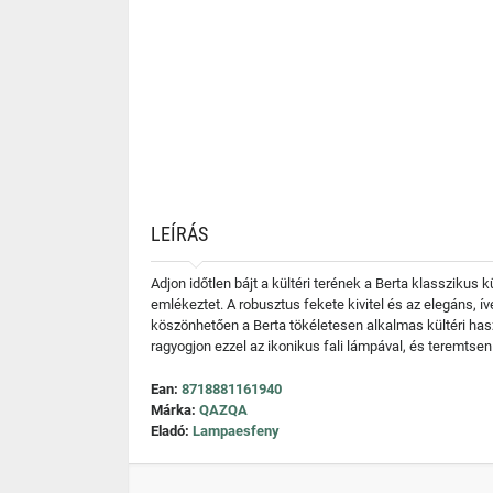
LEÍRÁS
Adjon időtlen bájt a kültéri terének a Berta klasszikus 
emlékeztet. A robusztus fekete kivitel és az elegáns, 
köszönhetően a Berta tökéletesen alkalmas kültéri haszná
ragyogjon ezzel az ikonikus fali lámpával, és teremts
Ean:
8718881161940
Márka:
QAZQA
Eladó:
Lampaesfeny