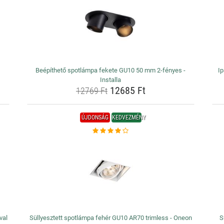
Beépíthető spotlámpa fekete GU10 50 mm 2-fényes -
Ip
Installa
12685 Ft
12769 Ft
ÚJDONSÁG
KEDVEZMÉNY
val
Süllyesztett spotlámpa fehér GU10 AR70 trimless - Oneon
S