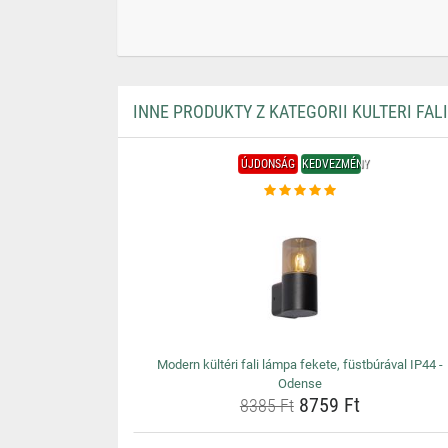
INNE PRODUKTY Z KATEGORII KULTERI FAL
ÚJDONSÁG
KEDVEZMÉNY
Modern kültéri fali lámpa fekete, füstbúrával IP44 -
Odense
8759 Ft
8385 Ft