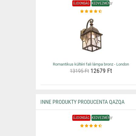
ÚJDONSÁG
KEDVEZMÉNY
Romantikus kültéri fali lámpa bronz - London
12679 Ft
13195 Ft
INNE PRODUKTY PRODUCENTA QAZQA
ÚJDONSÁG
KEDVEZMÉNY