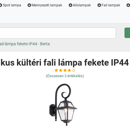
Spot lampa
Mennyezeti lampak
Allolampak
Fali lampak
fali lámpa fekete IP44 - Berta
kus kültéri fali lámpa fekete IP44
(Összesen
3
értékelés)