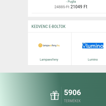
- Puglia
21049 Ft
24885 Ft
KEDVENC E-BOLTOK
Lampaesfeny
Lumino
5906
TERMÉKEK