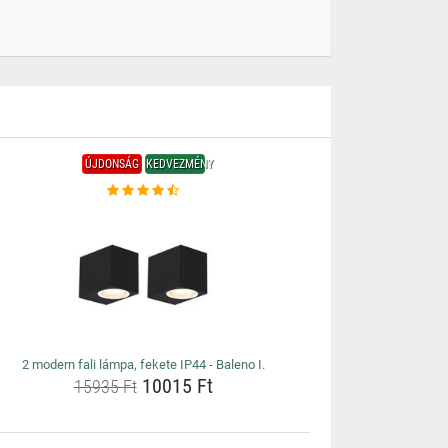
ÚJDONSÁG
KEDVEZMÉNY
2 modern fali lámpa, fekete IP44 - Baleno I.
10015 Ft
15935 Ft