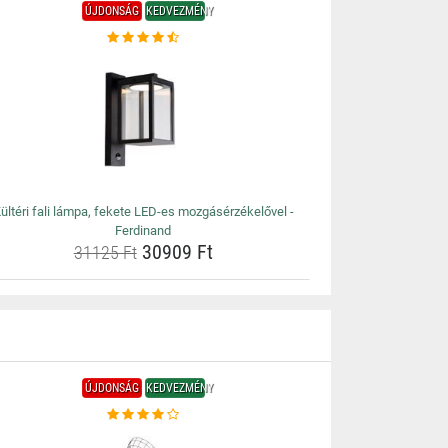
ÚJDONSÁG
KEDVEZMÉNY
ültéri fali lámpa, fekete LED-es mozgásérzékelővel -
Ferdinand
30909 Ft
31125 Ft
ÚJDONSÁG
KEDVEZMÉNY