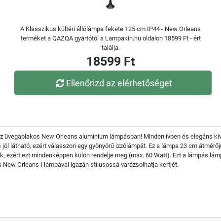
A Klasszikus kültéri állólámpa fekete 125 cm IP44 - New Orleans
terméket a QAZQA gyártótól a Lampakin.hu oldalon 18599 Ft - ért
találja.
18599 Ft
Ellenőrizd az elérhetőséget
 üvegablakos New Orleans alumínium lámpásban! Minden ívben és elegáns kivitelb
ás jól látható, ezért válasszon egy gyönyörű izzólámpát. Ez a lámpa 23 cm átmé
juk, ezért ezt mindenképpen külön rendelje meg (max. 60 Watt). Ezt a lámpás lámpá
s New Orleans-i lámpával igazán stílusossá varázsolhatja kertjét.