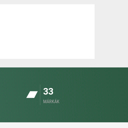
33
MÁRKÁK