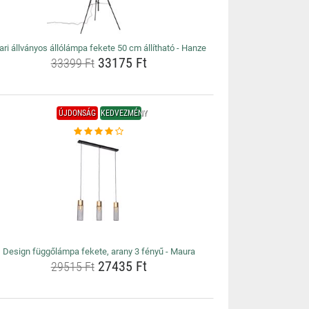
ari állványos állólámpa fekete 50 cm állítható - Hanze
33175 Ft
33399 Ft
ÚJDONSÁG
KEDVEZMÉNY
Design függőlámpa fekete, arany 3 fényű - Maura
27435 Ft
29515 Ft