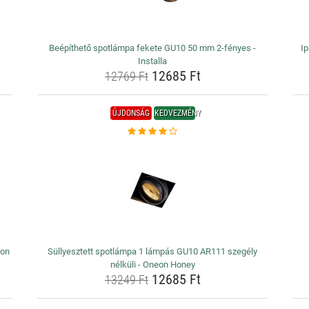
Beépíthető spotlámpa fekete GU10 50 mm 2-fényes -
Ip
Installa
12685 Ft
12769 Ft
ÚJDONSÁG
KEDVEZMÉNY
eon
Süllyesztett spotlámpa 1 lámpás GU10 AR111 szegély
nélküli - Oneon Honey
12685 Ft
13249 Ft