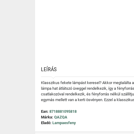
LEÍRÁS
Klasszikus fekete lámpást keresel? Akkor megtalálta az
lámpa hat átlátszó üveggel rendelkezik, így a fényforr
csatlakozóval rendelkezik, és fényforrás nélkül szállít
egymás mellett van a kerti ösvényen. Ezzel a klassziku
Ean:
8718881095818
Márka:
QAZQA
Eladó:
Lampaesfeny