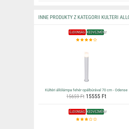
INNE PRODUKTY Z KATEGORII KULTERI AL
ÚJDONSÁG
KEDVEZMÉNY
Kültéri állólámpa fehér opálbúrával 70 cm - Odense
15555 Ft
15659 Ft
ÚJDONSÁG
KEDVEZMÉNY