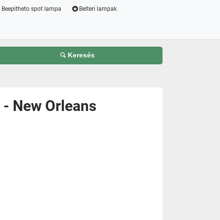
Beepitheto spot lampa
Belteri lampak
Keresés
4 - New Orleans