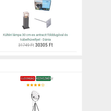
Kültéri lámpa 30 cm-es antracit földdugóval és
kábelhüvellyel - Dánia
30305 Ft
31749 Ft
ÚJDONSÁG
KEDVEZMÉNY