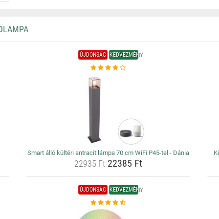
LOLAMPA
ÚJDONSÁG
KEDVEZMÉNY
Smart álló kültéri antracit lámpa 70 cm WiFi P45-tel - Dánia
K
22385 Ft
22935 Ft
ÚJDONSÁG
KEDVEZMÉNY