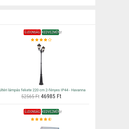
ÚJDONSÁG
KEDVEZMÉNY
ültéri lámpás fekete 220 cm 2-fényes IP44 - Havanna
46985 Ft
52565 Ft
ÚJDONSÁG
KEDVEZMÉNY