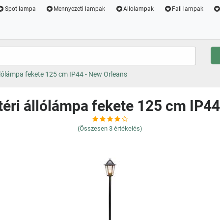
Spot lampa
Mennyezeti lampak
Allolampak
Fali lampak
állólámpa fekete 125 cm IP44 - New Orleans
téri állólámpa fekete 125 cm IP4
(Összesen
3
értékelés)