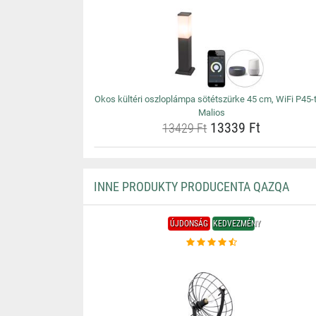
Okos kültéri oszloplámpa sötétszürke 45 cm, WiFi P45-t
Malios
13339 Ft
13429 Ft
INNE PRODUKTY PRODUCENTA QAZQA
ÚJDONSÁG
KEDVEZMÉNY