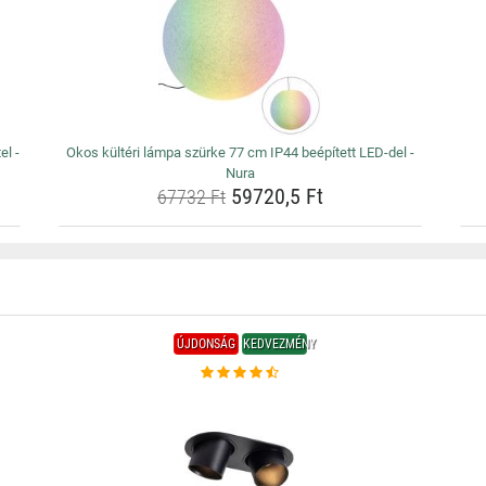
el -
Okos kültéri lámpa szürke 77 cm IP44 beépített LED-del -
Nura
59720,5 Ft
67732 Ft
ÚJDONSÁG
KEDVEZMÉNY