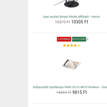
Ipari asztali lámpa fekete állítható - Hanze
10305 Ft
10379 Ft
ÚJDONSÁG
KEDVEZMÉNY
Süllyesztett spotlámpa fehér GU10 AR70 trimless - On
9815 Ft
14869 Ft