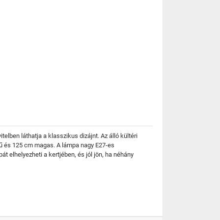
en láthatja a klasszikus dizájnt. Az álló kültéri
rőjű és 125 cm magas. A lámpa nagy E27-es
t elhelyezheti a kertjében, és jól jön, ha néhány