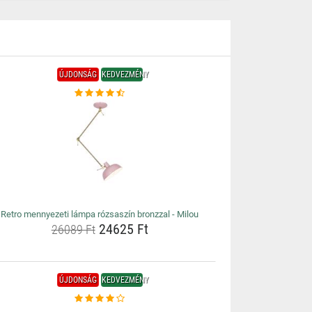
ÚJDONSÁG
KEDVEZMÉNY
Retro mennyezeti lámpa rózsaszín bronzzal - Milou
24625 Ft
26089 Ft
ÚJDONSÁG
KEDVEZMÉNY