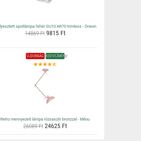
lyesztett spotlámpa fehér GU10 AR70 trimless - Oneon
9815 Ft
14869 Ft
ÚJDONSÁG
KEDVEZMÉNY
Retro mennyezeti lámpa rózsaszín bronzzal - Milou
24625 Ft
26089 Ft