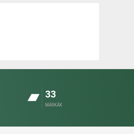
33
MÁRKÁK