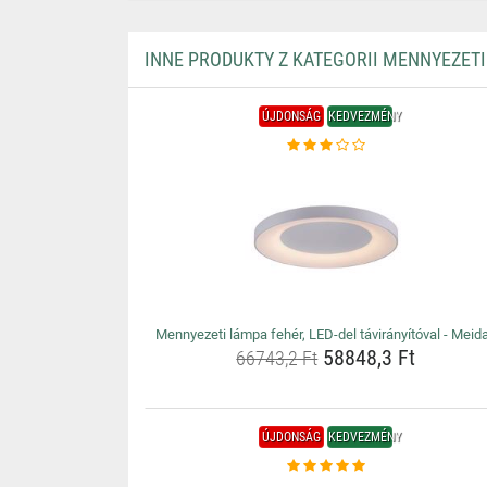
INNE PRODUKTY Z KATEGORII MENNYEZET
ÚJDONSÁG
KEDVEZMÉNY
Mennyezeti lámpa fehér, LED-del távirányítóval - Meid
58848,3 Ft
66743,2 Ft
ÚJDONSÁG
KEDVEZMÉNY