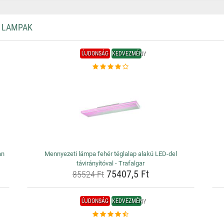
I LAMPAK
ÚJDONSÁG
KEDVEZMÉNY
an
Mennyezeti lámpa fehér téglalap alakú LED-del
távirányítóval - Trafalgar
75407,5 Ft
85524 Ft
ÚJDONSÁG
KEDVEZMÉNY