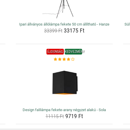
Ipari állványos állólámpa fekete 50 cm állítható - Hanze
Sül
33175 Ft
33399 Ft
ÚJDONSÁG
KEDVEZMÉNY
Design falilámpa fekete-arany négyzet alakú - Sola
9719 Ft
11115 Ft