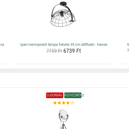
ava
Ipari mennyezeti lámpa fekete 35 cm állítható - Hanze
6739 Ft
7759 Ft
ÚJDONSÁG
KEDVEZMÉNY