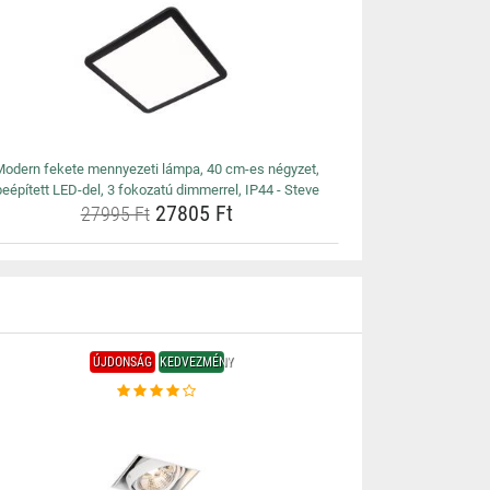
Modern fekete mennyezeti lámpa, 40 cm-es négyzet,
beépített LED-del, 3 fokozatú dimmerrel, IP44 - Steve
27805 Ft
27995 Ft
ÚJDONSÁG
KEDVEZMÉNY