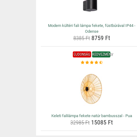
Modern kültéri fali lámpa fekete, füstbúrával IP44 -
Odense
8759 Ft
8385 Ft
ÚJDONSÁG
KEDVEZMÉNY
Keleti falilámpa fekete natúr bambusszal - Pua
15085 Ft
32985 Ft