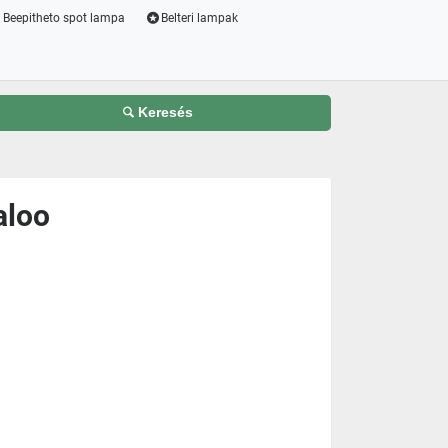
Beepitheto spot lampa
Belteri lampak
Keresés
aloo