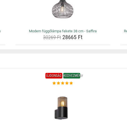
s
Modern függőlámpa fekete 38 cm - Saffira
R
28665 Ft
30269 Ft
ÚJDONSÁG
KEDVEZMÉNY