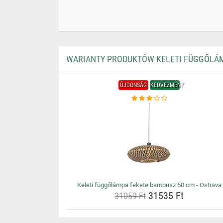
WARIANTY PRODUKTÓW KELETI FÜGGŐLÁM
ÚJDONSÁG
KEDVEZMÉNY
Keleti függőlámpa fekete bambusz 50 cm - Ostrava
31535 Ft
31059 Ft