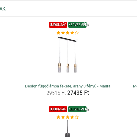
AK
ÚJDONSÁG
KEDVEZMÉNY
Design függőlámpa fekete, arany 3 fényű - Maura
Mo
27435 Ft
29515 Ft
ÚJDONSÁG
KEDVEZMÉNY