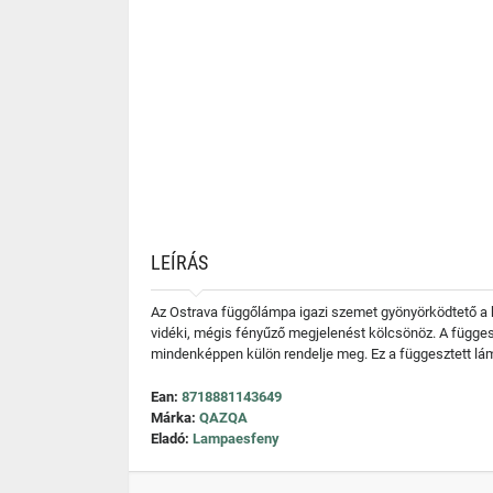
LEÍRÁS
Az Ostrava függőlámpa igazi szemet gyönyörködtető a ke
vidéki, mégis fényűző megjelenést kölcsönöz. A függes
mindenképpen külön rendelje meg. Ez a függesztett lám
Ean:
8718881143649
Márka:
QAZQA
Eladó:
Lampaesfeny