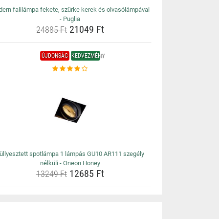
ern falilámpa fekete, szürke kerek és olvasólámpával
- Puglia
21049 Ft
24885 Ft
ÚJDONSÁG
KEDVEZMÉNY
üllyesztett spotlámpa 1 lámpás GU10 AR111 szegély
nélküli - Oneon Honey
12685 Ft
13249 Ft