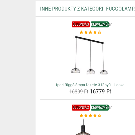
INNE PRODUKTY Z KATEGORII FUGGOLAMP
ÚJDONSÁG
KEDVEZMÉNY
Ipari függőlámpa fekete 3 fényű - Hanze
16779 Ft
16899 Ft
ÚJDONSÁG
KEDVEZMÉNY