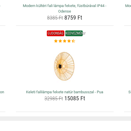
-
Modern kültéri fali lámpa fekete, füstbúrával IP44 -
Mod
Odense
8759 Ft
8385 Ft
ÚJDONSÁG
KEDVEZMÉNY
eon
Keleti falilámpa fekete natúr bambusszal - Pua
S
15085 Ft
32985 Ft