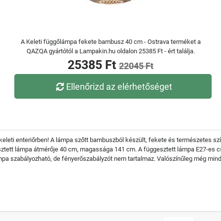
A Keleti függőlámpa fekete bambusz 40 cm - Ostrava terméket a
QAZQA gyártótól a Lampakin.hu oldalon 25385 Ft - ért találja.
25385 Ft
22045 Ft
Ellenőrizd az elérhetőséget
leti enteriőrben! A lámpa szőtt bambuszból készült, fekete és természetes szín
ztett lámpa átmérője 40 cm, magassága 141 cm. A függesztett lámpa E27-es csa
pa szabályozható, de fényerőszabályzót nem tartalmaz. Valószínűleg még mindi