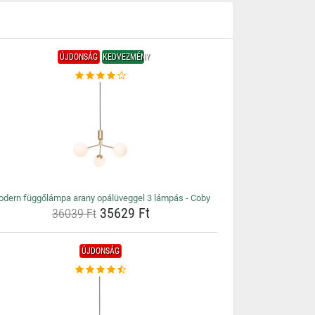
ÚJDONSÁG
KEDVEZMÉNY
dern függőlámpa arany opálüveggel 3 lámpás - Coby
35629 Ft
36039 Ft
ÚJDONSÁG