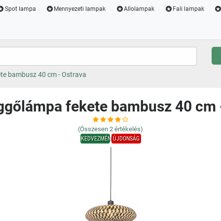
Spot lampa
Mennyezeti lampak
Allolampak
Fali lampak
ete bambusz 40 cm - Ostrava
üggőlámpa fekete bambusz 40 cm 
(Összesen
2
értékelés)
KEDVEZMÉNY
ÚJDONSÁG