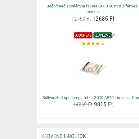
Beépíthető spotlámpa fekete GU10 50 mm 2-fényes 
Installa
12685 Ft
12769 Ft
ÚJDONSÁG
KEDVEZMÉNY
Süllyesztett spotlámpa fehér GU10 AR70 trimless - On
9815 Ft
14869 Ft
KEDVENC E-BOLTOK