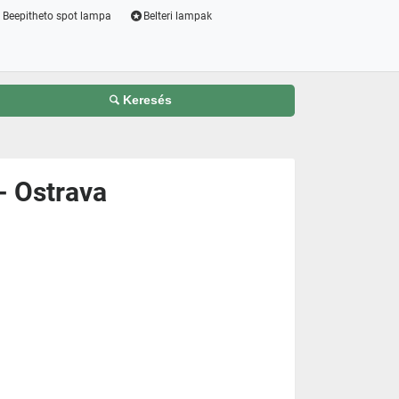
Beepitheto spot lampa
Belteri lampak
Keresés
- Ostrava