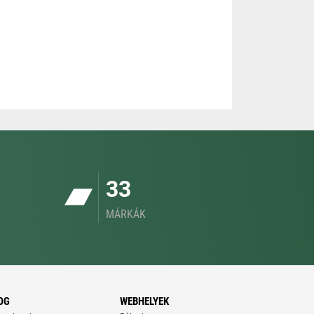
33
MÁRKÁK
OG
WEBHELYEK