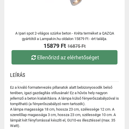
A Ipari spot 2-világos szürke beton - Kréta terméket a QAZQA
gyártótól a Lampakin.hu oldalon 15879 Ft - ért találja.
15879 Ft
16875 Ft
Ellenőrizd az elérhetőséget
LEÍRÁS
Ez a kiváló formatervezés pillanatok alatt bebizonyosodik belső
terében, igazi gazdagítás stílusának! Ez a hűvös hely nagyon
jellemző a beton kialakításra. A lámpa külső fényerőszabályzóval is
tompítható (a fényerőszabályzó nem tartozék).
A lámpa magassága 18 cm, hossza 23 cm, szélessége 12 cm. A
szerelőlap magassága 3 cm, hossza 23 cm, szélessége 10 cm. A
lámpát két fényforrással készíti el, GU10-es illesztéssel (max. 35
Watt).