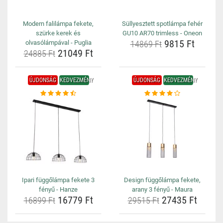
Modern falilámpa fekete,
Süllyesztett spotlámpa fehér
szürke kerek és
GU10 AR70 trimless - Oneon
9815 Ft
olvasólámpával - Puglia
14869 Ft
21049 Ft
24885 Ft
ÚJDONSÁG
KEDVEZMÉNY
ÚJDONSÁG
KEDVEZMÉNY
Ipari függőlámpa fekete 3
Design függőlámpa fekete,
fényű - Hanze
arany 3 fényű - Maura
16779 Ft
27435 Ft
16899 Ft
29515 Ft