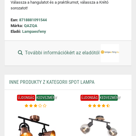
Válassza a hangulatot és a praktikumot, válassza a Krétó
sorozatot!
Ean:
8718881091544
Márka:
QAZQA
Eladó:
Lampaesfeny
További információkért az eladótól
INNE PRODUKTY Z KATEGORII SPOT LAMPA
ÚJDONSÁG
KEDVEZMÉNY
ÚJDONSÁG
KEDVEZMÉNY