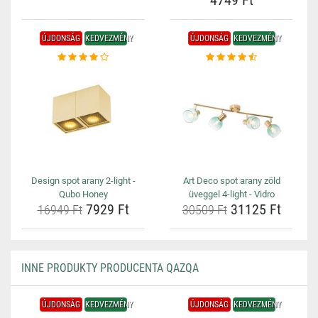
4749 Ft
ÚJDONSÁG
KEDVEZMÉNY
ÚJDONSÁG
KEDVEZMÉNY
Design spot arany 2-light -
Art Deco spot arany zöld
Qubo Honey
üveggel 4-light - Vidro
7929 Ft
31125 Ft
16949 Ft
30509 Ft
INNE PRODUKTY PRODUCENTA QAZQA
ÚJDONSÁG
KEDVEZMÉNY
ÚJDONSÁG
KEDVEZMÉNY