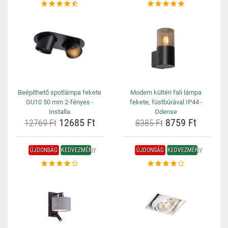
Beépíthető spotlámpa fekete
Modern kültéri fali lámpa
GU10 50 mm 2-fényes -
fekete, füstbúrával IP44 -
Installa
Odense
12685 Ft
8759 Ft
12769 Ft
8385 Ft
ÚJDONSÁG
KEDVEZMÉNY
ÚJDONSÁG
KEDVEZMÉNY