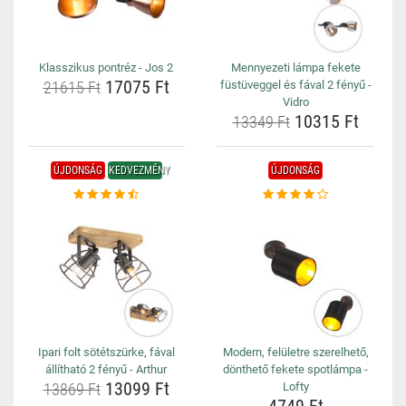
Klasszikus pontréz - Jos 2
Mennyezeti lámpa fekete
17075 Ft
21615 Ft
füstüveggel és fával 2 fényű -
Vidro
10315 Ft
13349 Ft
ÚJDONSÁG
KEDVEZMÉNY
ÚJDONSÁG
Ipari folt sötétszürke, fával
Modern, felületre szerelhető,
állítható 2 fényű - Arthur
dönthető fekete spotlámpa -
13099 Ft
13869 Ft
Lofty