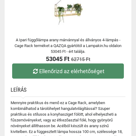
A Ipari függőlámpa arany márvánnyal és állványos 4-lámpás -
Cage Rack terméket a QAZQA gyártótól a Lampakin.hu oldalon
53045 Ft - ért találja.
53045 Ft
62715 Ft
Ellenőrizd az elérhetőséget
LEÍRÁS
Mennyire praktikus és menő ez a Cage Rack, amelyben
kombinálhatod a tárolóhelyet hangulatvilágítással? Szuper
praktikus és stílusos a konyhasziget fölött, ahol elhelyezheti a
fűszernövényeket, vagy az étkezőasztal fölé, hogy gyönyörű
növényeket állíthasson be. Acélból készült és arany színű
kivitelben. Ez a függesztett lámpa hossza 100 cm, szélessége 18,