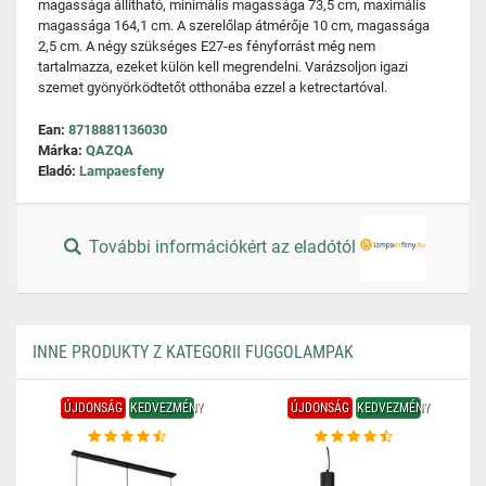
magassága állítható, minimális magassága 73,5 cm, maximális
magassága 164,1 cm. A szerelőlap átmérője 10 cm, magassága
2,5 cm. A négy szükséges E27-es fényforrást még nem
tartalmazza, ezeket külön kell megrendelni. Varázsoljon igazi
szemet gyönyörködtetőt otthonába ezzel a ketrectartóval.
Ean:
8718881136030
Márka:
QAZQA
Eladó:
Lampaesfeny
További információkért az eladótól
INNE PRODUKTY Z KATEGORII FUGGOLAMPAK
ÚJDONSÁG
KEDVEZMÉNY
ÚJDONSÁG
KEDVEZMÉNY