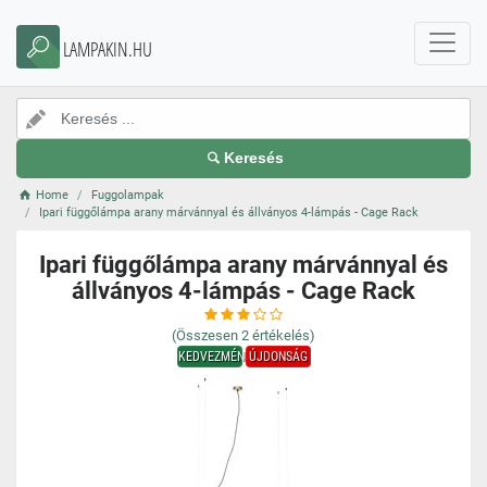
LAMPAKIN.HU
Keresés
Home
Fuggolampak
Ipari függőlámpa arany márvánnyal és állványos 4-lámpás - Cage Rack
Ipari függőlámpa arany márvánnyal és
állványos 4-lámpás - Cage Rack
(Összesen
2
értékelés)
KEDVEZMÉNY
ÚJDONSÁG