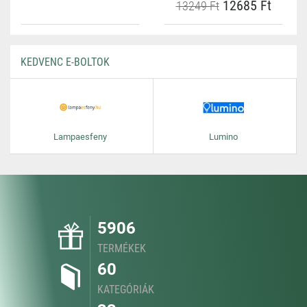
12685 Ft
13249 Ft
KEDVENC E-BOLTOK
Lampaesfeny
Lumino
5906
TERMÉKEK
60
KATEGÓRIÁK