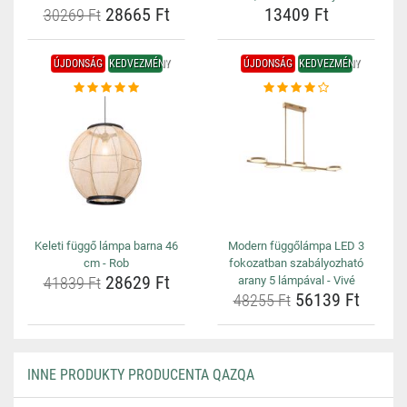
28665 Ft
13409 Ft
30269 Ft
ÚJDONSÁG
KEDVEZMÉNY
ÚJDONSÁG
KEDVEZMÉNY
Keleti függő lámpa barna 46
Modern függőlámpa LED 3
cm - Rob
fokozatban szabályozható
28629 Ft
41839 Ft
arany 5 lámpával - Vivé
56139 Ft
48255 Ft
INNE PRODUKTY PRODUCENTA QAZQA