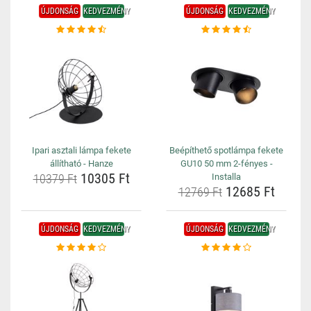
ÚJDONSÁG
KEDVEZMÉNY
ÚJDONSÁG
KEDVEZMÉNY
Ipari asztali lámpa fekete
Beépíthető spotlámpa fekete
állítható - Hanze
GU10 50 mm 2-fényes -
10305 Ft
10379 Ft
Installa
12685 Ft
12769 Ft
ÚJDONSÁG
KEDVEZMÉNY
ÚJDONSÁG
KEDVEZMÉNY