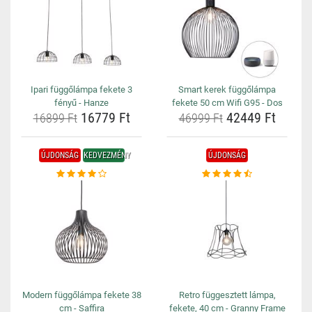
Ipari függőlámpa fekete 3
Smart kerek függőlámpa
fényű - Hanze
fekete 50 cm Wifi G95 - Dos
16779 Ft
42449 Ft
16899 Ft
46999 Ft
ÚJDONSÁG
KEDVEZMÉNY
ÚJDONSÁG
Modern függőlámpa fekete 38
Retro függesztett lámpa,
cm - Saffira
fekete, 40 cm - Granny Frame