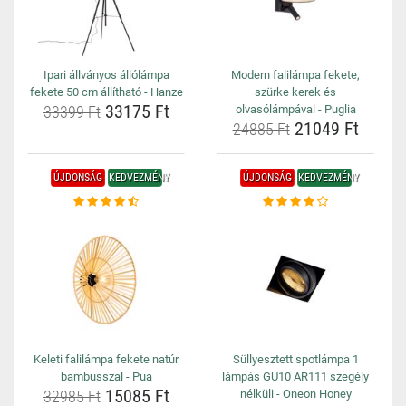
Ipari állványos állólámpa
Modern falilámpa fekete,
fekete 50 cm állítható - Hanze
szürke kerek és
33175 Ft
33399 Ft
olvasólámpával - Puglia
21049 Ft
24885 Ft
ÚJDONSÁG
KEDVEZMÉNY
ÚJDONSÁG
KEDVEZMÉNY
Keleti falilámpa fekete natúr
Süllyesztett spotlámpa 1
bambusszal - Pua
lámpás GU10 AR111 szegély
15085 Ft
32985 Ft
nélküli - Oneon Honey