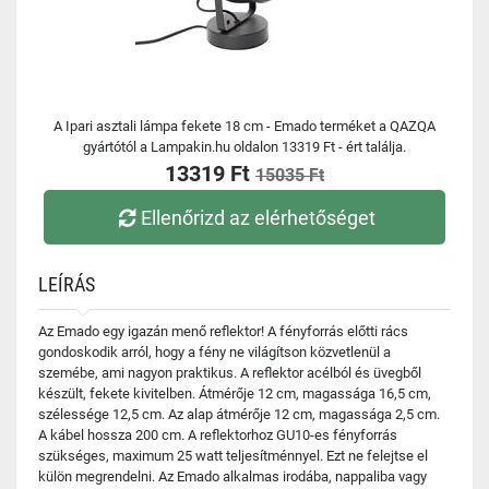
A Ipari asztali lámpa fekete 18 cm - Emado terméket a QAZQA
gyártótól a Lampakin.hu oldalon 13319 Ft - ért találja.
13319 Ft
15035 Ft
Ellenőrizd az elérhetőséget
LEÍRÁS
Az Emado egy igazán menő reflektor! A fényforrás előtti rács
gondoskodik arról, hogy a fény ne világítson közvetlenül a
szemébe, ami nagyon praktikus. A reflektor acélból és üvegből
készült, fekete kivitelben. Átmérője 12 cm, magassága 16,5 cm,
szélessége 12,5 cm. Az alap átmérője 12 cm, magassága 2,5 cm.
A kábel hossza 200 cm. A reflektorhoz GU10-es fényforrás
szükséges, maximum 25 watt teljesítménnyel. Ezt ne felejtse el
külön megrendelni. Az Emado alkalmas irodába, nappaliba vagy