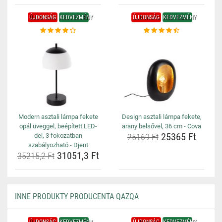
ÚJDONSÁG
KEDVEZMÉNY
ÚJDONSÁG
KEDVEZMÉNY
Modern asztali lámpa fekete
Design asztali lámpa fekete,
opál üveggel, beépített LED-
arany belsővel, 36 cm - Cova
25365 Ft
del, 3 fokozatban
25169 Ft
szabályozható - Djent
31051,3 Ft
35215,2 Ft
INNE PRODUKTY PRODUCENTA QAZQA