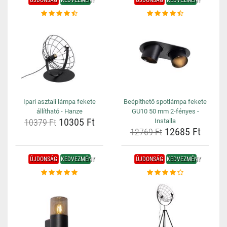
ÚJDONSÁG
KEDVEZMÉNY
ÚJDONSÁG
KEDVEZMÉNY
Ipari asztali lámpa fekete
Beépíthető spotlámpa fekete
állítható - Hanze
GU10 50 mm 2-fényes -
10305 Ft
10379 Ft
Installa
12685 Ft
12769 Ft
ÚJDONSÁG
KEDVEZMÉNY
ÚJDONSÁG
KEDVEZMÉNY