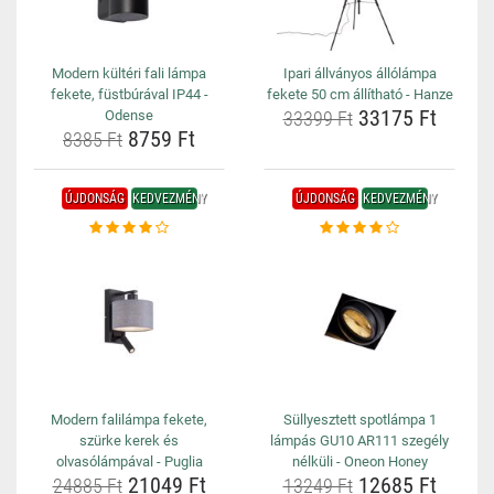
Modern kültéri fali lámpa
Ipari állványos állólámpa
fekete, füstbúrával IP44 -
fekete 50 cm állítható - Hanze
33175 Ft
Odense
33399 Ft
8759 Ft
8385 Ft
ÚJDONSÁG
KEDVEZMÉNY
ÚJDONSÁG
KEDVEZMÉNY
Modern falilámpa fekete,
Süllyesztett spotlámpa 1
szürke kerek és
lámpás GU10 AR111 szegély
olvasólámpával - Puglia
nélküli - Oneon Honey
21049 Ft
12685 Ft
24885 Ft
13249 Ft