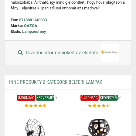
hálószobába. Állítható, így mindig eldöntheti, hogy hova világítson a
fény. Teljesítse ki ipari stílusú otthonát az Emadoval!
Ean:
8718881140983
Márka:
QAZQA
Eladó:
Lampaesfeny
További információkért az eladótól
INNE PRODUKTY Z KATEGORII BELTERI LAMPAK
ÚJDONSÁG
KEDVEZMÉNY
ÚJDONSÁG
KEDVEZMÉNY