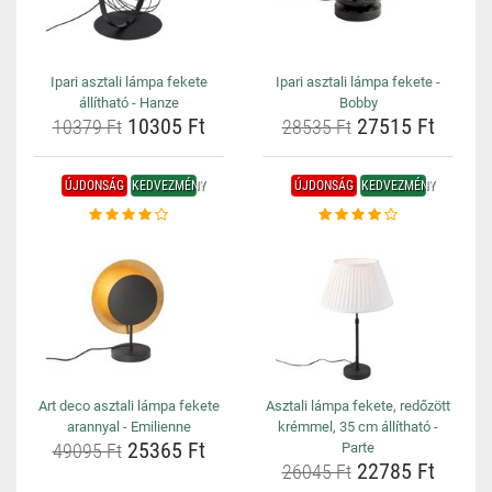
Ipari asztali lámpa fekete
Ipari asztali lámpa fekete -
állítható - Hanze
Bobby
10305 Ft
27515 Ft
10379 Ft
28535 Ft
ÚJDONSÁG
KEDVEZMÉNY
ÚJDONSÁG
KEDVEZMÉNY
Art deco asztali lámpa fekete
Asztali lámpa fekete, redőzött
arannyal - Emilienne
krémmel, 35 cm állítható -
25365 Ft
49095 Ft
Parte
22785 Ft
26045 Ft