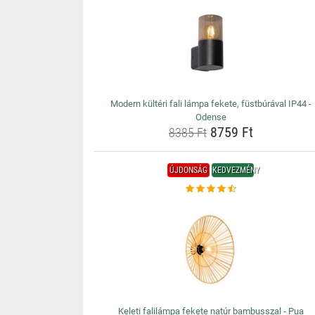
Modern kültéri fali lámpa fekete, füstbúrával IP44 -
Odense
8759 Ft
8385 Ft
ÚJDONSÁG
KEDVEZMÉNY
Keleti falilámpa fekete natúr bambusszal - Pua