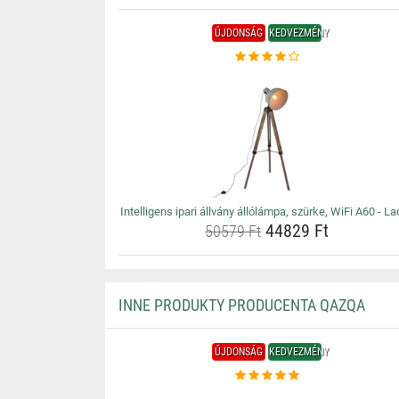
ÚJDONSÁG
KEDVEZMÉNY
Intelligens ipari állvány állólámpa, szürke, WiFi A60 - L
44829 Ft
50579 Ft
INNE PRODUKTY PRODUCENTA QAZQA
ÚJDONSÁG
KEDVEZMÉNY