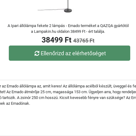
A Ipari állólámpa fekete 2 lámpás - Emado terméket a QAZQA gyártótól
a Lampakin.hu oldalon 38499 Ft - ért találja.
38499 Ft
43765 Ft
Ellenőrizd az elérhetőséget
or az Emado állólámpa az, amit keres! Az állólámpa acélból készült, üveggel és
tet! Az Emado átmérője 25 cm, magassága 153 cm. Ügyeljen arra, hogy rendelje
ó tartozik. A zsinór 250 cm hosszú. Kicsit kevesebb fényre van szüksége? Az 
ennek az Emadónak.