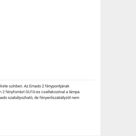
 fekete színben. Az Emado 2 fénypontjának
n 2 fényforrást GU10-es csatlakozóval a lámpa
Emado szabályozható, de fényerőszabályzót nem