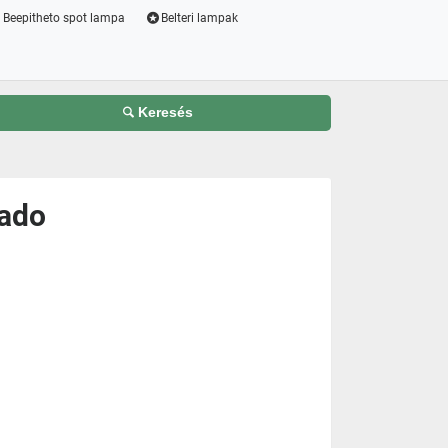
Beepitheto spot lampa
Belteri lampak
Keresés
mado