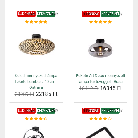
ÚJDONSÁG
KEDVEZMÉNY
ÚJDONSÁG
KEDVEZMÉNY
Keleti mennyezeti lámpa
Fekete Art Deco mennyezeti
fekete bambusz 40 cm -
lámpa füstüveggel - Busa
16345 Ft
Ostrava
18419 Ft
22185 Ft
23989 Ft
ÚJDONSÁG
KEDVEZMÉNY
ÚJDONSÁG
KEDVEZMÉNY