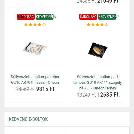
21049 Ft
24885 Ft
ÚJDONSÁG
KEDVEZMÉNY
ÚJDONSÁG
KEDVEZMÉNY
Süllyesztett spotlámpa fehér
Süllyesztett spotlámpa 1
GU10 AR70 trimless - Oneon
lámpás GU10 AR111 szegély
9815 Ft
14869 Ft
nélküli - Oneon Honey
12685 Ft
13249 Ft
KEDVENC E-BOLTOK