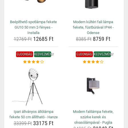
Beépíthető spotlámpa fekete
Modern kültéri fali lámpa
GU10 50 mm 2-fényes -
fekete, füstbúrával IP44 -
Installa
Odense
12685 Ft
8759 Ft
12769 Ft
8385 Ft
ÚJDONSÁG
KEDVEZMÉNY
ÚJDONSÁG
KEDVEZMÉNY
Ipari állványos állólámpa
Modern falilámpa fekete,
fekete 50 cm állítható - Hanze
szürke kerek és
33175 Ft
33399 Ft
olvasólámpával - Puglia