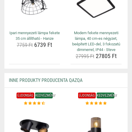
Ipari mennyezeti lámpa fekete
Modern fekete mennyezeti
35 cm állítható - Hanze
lámpa, 40 cm-es négyzet,
6739 Ft
7759 Ft
beépített LED-del, 3 fokozatú
dimmerrel, IP44 - Steve
27805 Ft
27995 Ft
INNE PRODUKTY PRODUCENTA QAZQA
ÚJDONSÁG
KEDVEZMÉNY
ÚJDONSÁG
KEDVEZMÉNY