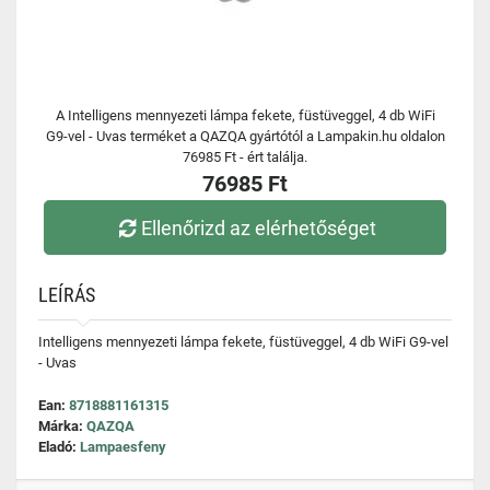
A Intelligens mennyezeti lámpa fekete, füstüveggel, 4 db WiFi
G9-vel - Uvas terméket a QAZQA gyártótól a Lampakin.hu oldalon
76985 Ft - ért találja.
76985 Ft
Ellenőrizd az elérhetőséget
LEÍRÁS
Intelligens mennyezeti lámpa fekete, füstüveggel, 4 db WiFi G9-vel
- Uvas
Ean:
8718881161315
Márka:
QAZQA
Eladó:
Lampaesfeny