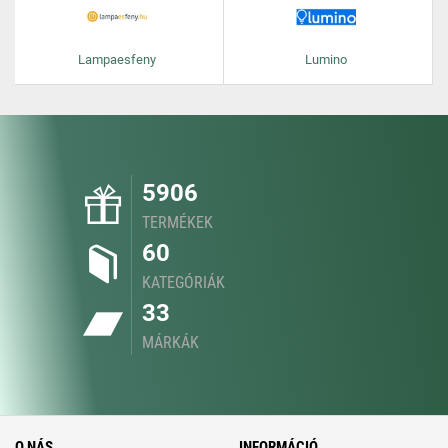
Lampaesfeny
Lumino
5906
TERMÉKEK
60
KATEGÓRIÁK
33
MÁRKÁK
O NÁS
INFORMÁCIÓ