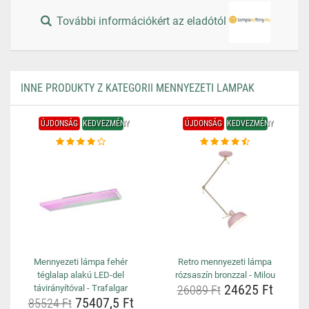
További információkért az eladótól
INNE PRODUKTY Z KATEGORII MENNYEZETI LAMPAK
ÚJDONSÁG
KEDVEZMÉNY
ÚJDONSÁG
KEDVEZMÉNY
Mennyezeti lámpa fehér
Retro mennyezeti lámpa
téglalap alakú LED-del
rózsaszín bronzzal - Milou
24625 Ft
távirányítóval - Trafalgar
26089 Ft
75407,5 Ft
85524 Ft