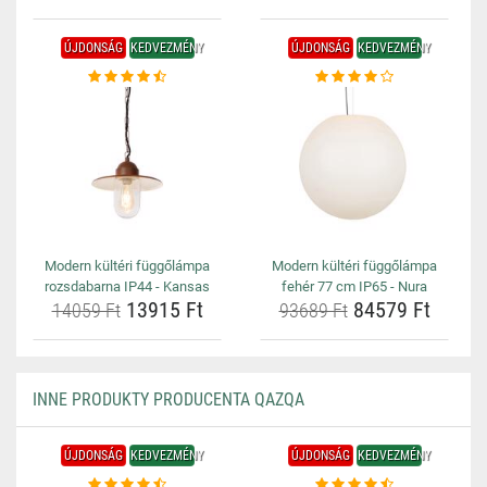
ÚJDONSÁG
KEDVEZMÉNY
ÚJDONSÁG
KEDVEZMÉNY
Modern kültéri függőlámpa
Modern kültéri függőlámpa
rozsdabarna IP44 - Kansas
fehér 77 cm IP65 - Nura
13915 Ft
84579 Ft
14059 Ft
93689 Ft
INNE PRODUKTY PRODUCENTA QAZQA
ÚJDONSÁG
KEDVEZMÉNY
ÚJDONSÁG
KEDVEZMÉNY