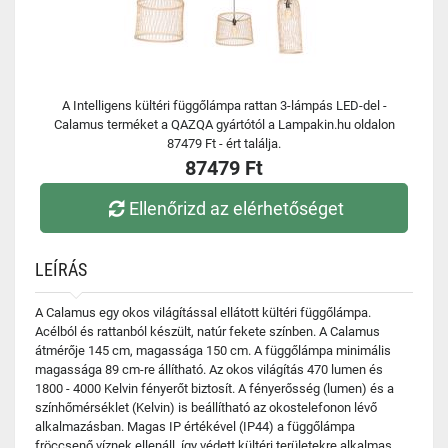
A Intelligens kültéri függőlámpa rattan 3-lámpás LED-del -
Calamus terméket a QAZQA gyártótól a Lampakin.hu oldalon
87479 Ft - ért találja.
87479 Ft
Ellenőrizd az elérhetőséget
LEÍRÁS
A Calamus egy okos világítással ellátott kültéri függőlámpa.
Acélból és rattanból készült, natúr fekete színben. A Calamus
átmérője 145 cm, magassága 150 cm. A függőlámpa minimális
magassága 89 cm-re állítható. Az okos világítás 470 lumen és
1800 - 4000 Kelvin fényerőt biztosít. A fényerősség (lumen) és a
színhőmérséklet (Kelvin) is beállítható az okostelefonon lévő
alkalmazásban. Magas IP értékével (IP44) a függőlámpa
fröccsenő víznek ellenáll, így védett kültéri területekre alkalmas.