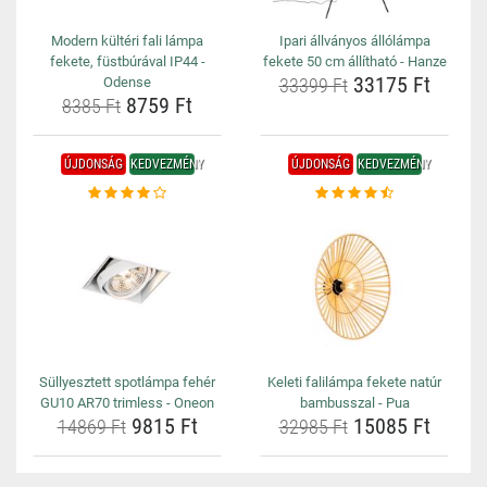
Modern kültéri fali lámpa
Ipari állványos állólámpa
fekete, füstbúrával IP44 -
fekete 50 cm állítható - Hanze
33175 Ft
Odense
33399 Ft
8759 Ft
8385 Ft
ÚJDONSÁG
KEDVEZMÉNY
ÚJDONSÁG
KEDVEZMÉNY
Süllyesztett spotlámpa fehér
Keleti falilámpa fekete natúr
GU10 AR70 trimless - Oneon
bambusszal - Pua
9815 Ft
15085 Ft
14869 Ft
32985 Ft