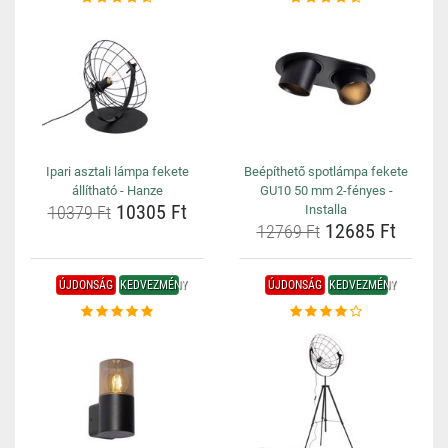
Ipari asztali lámpa fekete
Beépíthető spotlámpa fekete
állítható - Hanze
GU10 50 mm 2-fényes -
10305 Ft
10379 Ft
Installa
12685 Ft
12769 Ft
ÚJDONSÁG
KEDVEZMÉNY
ÚJDONSÁG
KEDVEZMÉNY