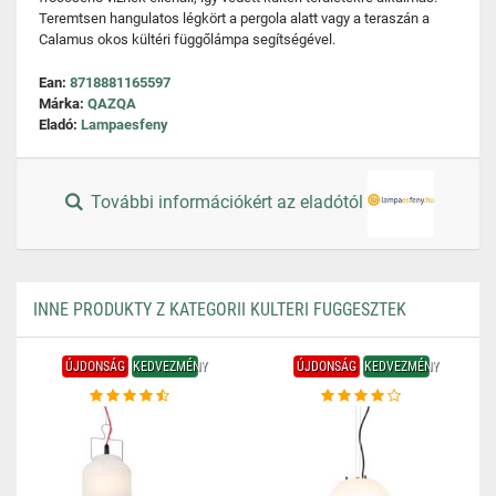
Teremtsen hangulatos légkört a pergola alatt vagy a teraszán a
Calamus okos kültéri függőlámpa segítségével.
Ean:
8718881165597
Márka:
QAZQA
Eladó:
Lampaesfeny
További információkért az eladótól
INNE PRODUKTY Z KATEGORII KULTERI FUGGESZTEK
ÚJDONSÁG
KEDVEZMÉNY
ÚJDONSÁG
KEDVEZMÉNY