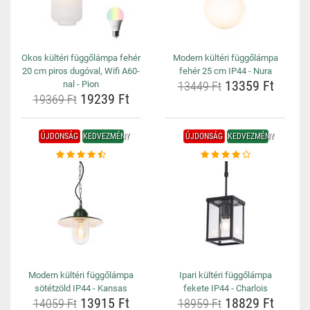
Okos kültéri függőlámpa fehér
Modern kültéri függőlámpa
20 cm piros dugóval, Wifi A60-
fehér 25 cm IP44 - Nura
13359 Ft
nal - Pion
13449 Ft
19239 Ft
19369 Ft
ÚJDONSÁG
KEDVEZMÉNY
ÚJDONSÁG
KEDVEZMÉNY
Modern kültéri függőlámpa
Ipari kültéri függőlámpa
sötétzöld IP44 - Kansas
fekete IP44 - Charlois
13915 Ft
18829 Ft
14059 Ft
18959 Ft