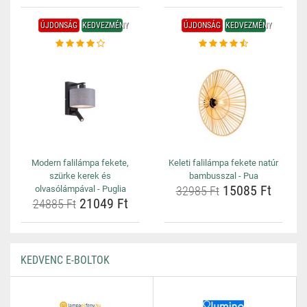
ÚJDONSÁG
KEDVEZMÉNY
ÚJDONSÁG
KEDVEZMÉNY
Modern falilámpa fekete,
Keleti falilámpa fekete natúr
szürke kerek és
bambusszal - Pua
15085 Ft
olvasólámpával - Puglia
32985 Ft
21049 Ft
24885 Ft
KEDVENC E-BOLTOK