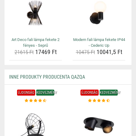
Art Deco fali lámpa fekete 2
Modern fali lámpa fekete IP44
fényes - Seprű
- Cederic Up
17469 Ft
10041,5 Ft
21615 Ft
10475 Ft
INNE PRODUKTY PRODUCENTA QAZQA
ÚJDONSÁG
KEDVEZMÉNY
ÚJDONSÁG
KEDVEZMÉNY