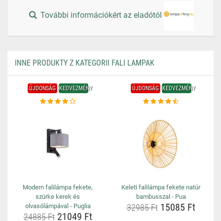
További információkért az eladótól
INNE PRODUKTY Z KATEGORII FALI LAMPAK
ÚJDONSÁG
KEDVEZMÉNY
ÚJDONSÁG
KEDVEZMÉNY
Modern falilámpa fekete,
Keleti falilámpa fekete natúr
szürke kerek és
bambusszal - Pua
15085 Ft
olvasólámpával - Puglia
32985 Ft
21049 Ft
24885 Ft