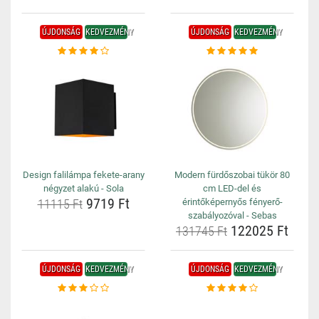
ÚJDONSÁG
KEDVEZMÉNY
ÚJDONSÁG
KEDVEZMÉNY
Design falilámpa fekete-arany
Modern fürdőszobai tükör 80
négyzet alakú - Sola
cm LED-del és
9719 Ft
11115 Ft
érintőképernyős fényerő-
szabályozóval - Sebas
122025 Ft
131745 Ft
ÚJDONSÁG
KEDVEZMÉNY
ÚJDONSÁG
KEDVEZMÉNY