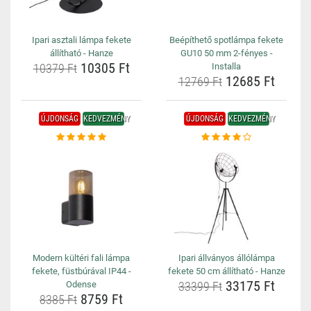
Ipari asztali lámpa fekete
Beépíthető spotlámpa fekete
állítható - Hanze
GU10 50 mm 2-fényes -
10305 Ft
10379 Ft
Installa
12685 Ft
12769 Ft
ÚJDONSÁG
KEDVEZMÉNY
ÚJDONSÁG
KEDVEZMÉNY
Modern kültéri fali lámpa
Ipari állványos állólámpa
fekete, füstbúrával IP44 -
fekete 50 cm állítható - Hanze
33175 Ft
Odense
33399 Ft
8759 Ft
8385 Ft