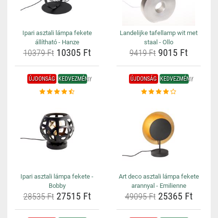
Ipari asztali lámpa fekete
Landelijke tafellamp wit met
állítható - Hanze
staal - Ollo
10305 Ft
9015 Ft
10379 Ft
9419 Ft
ÚJDONSÁG
KEDVEZMÉNY
ÚJDONSÁG
KEDVEZMÉNY
Ipari asztali lámpa fekete -
Art deco asztali lámpa fekete
Bobby
arannyal - Emilienne
27515 Ft
25365 Ft
28535 Ft
49095 Ft