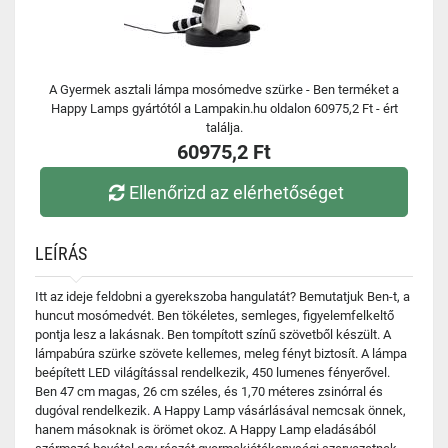
A Gyermek asztali lámpa mosómedve szürke - Ben terméket a
Happy Lamps gyártótól a Lampakin.hu oldalon 60975,2 Ft - ért
találja.
60975,2 Ft
Ellenőrizd az elérhetőséget
LEÍRÁS
Itt az ideje feldobni a gyerekszoba hangulatát? Bemutatjuk Ben-t, a
huncut mosómedvét. Ben tökéletes, semleges, figyelemfelkeltő
pontja lesz a lakásnak. Ben tompított színű szövetből készült. A
lámpabúra szürke szövete kellemes, meleg fényt biztosít. A lámpa
beépített LED világítással rendelkezik, 450 lumenes fényerővel.
Ben 47 cm magas, 26 cm széles, és 1,70 méteres zsinórral és
dugóval rendelkezik. A Happy Lamp vásárlásával nemcsak önnek,
hanem másoknak is örömet okoz. A Happy Lamp eladásából