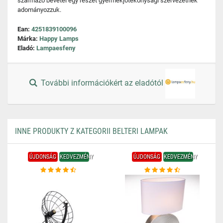
származó bevétel egy részét gyermekjótékonysági szervezetnek
adományozzuk.
Ean:
4251839100096
Márka:
Happy Lamps
Eladó:
Lampaesfeny
További információkért az eladótól
INNE PRODUKTY Z KATEGORII BELTERI LAMPAK
ÚJDONSÁG
KEDVEZMÉNY
ÚJDONSÁG
KEDVEZMÉNY