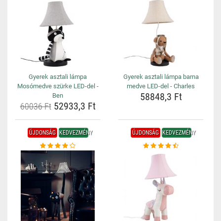
Gyerek asztali lámpa
Gyerek asztali lámpa barna
Mosómedve szürke LED-del -
medve LED-del - Charles
58848,3 Ft
Ben
52933,3 Ft
60036 Ft
ÚJDONSÁG
KEDVEZMÉNY
ÚJDONSÁG
KEDVEZMÉNY