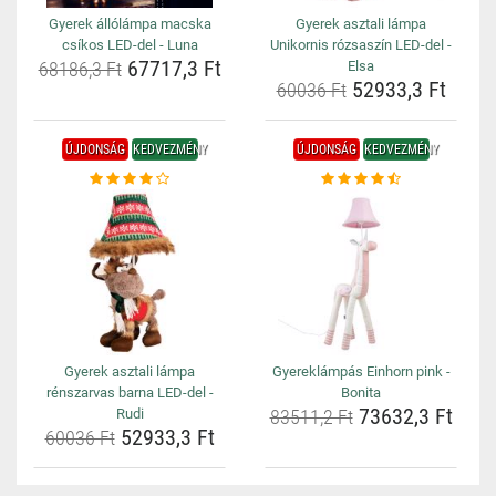
Gyerek állólámpa macska
Gyerek asztali lámpa
csíkos LED-del - Luna
Unikornis rózsaszín LED-del -
67717,3 Ft
68186,3 Ft
Elsa
52933,3 Ft
60036 Ft
ÚJDONSÁG
KEDVEZMÉNY
ÚJDONSÁG
KEDVEZMÉNY
Gyerek asztali lámpa
Gyereklámpás Einhorn pink -
rénszarvas barna LED-del -
Bonita
73632,3 Ft
Rudi
83511,2 Ft
52933,3 Ft
60036 Ft