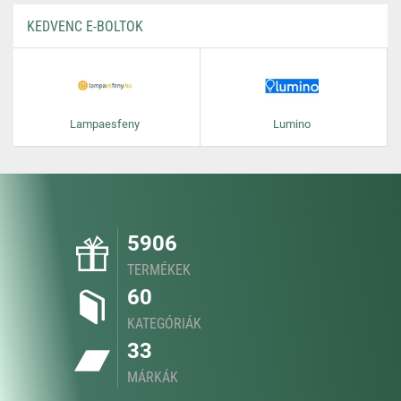
KEDVENC E-BOLTOK
Lampaesfeny
Lumino
5906
TERMÉKEK
60
KATEGÓRIÁK
33
MÁRKÁK