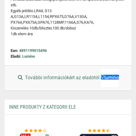
stb.
Egyéb jelölés:LR44, G13
A,G13A,LR1154,L1154,RPX675,D76A,V13GA,
PX76A,PX675A,GPA76,1128MP,1166A,S76,KA76,
Kiszerelés:10db/bliszter,100 db/doboz
1db elem ára
Ean:
4891199015496
Eladó:
Lumino
További információkért az eladótól
INNE PRODUKTY Z KATEGORII ELE