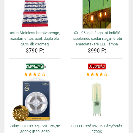
Astra Stainless borotvapenge,
XXL 96 led Lángokat imitáló
rozsdamentes acél, dupla élű,
napelemes szolár nagyméretű
20x5 db csomag
energiatakaré LED lámpa
3790 Ft
3990 Ft
KEDVEZMÉNY
ÚJDONSÁG
Zelux LED Szalag - 5m 12W/m
BC LED izzó 3W G9 Fényforrás
3000K IP20, 5050
2700K