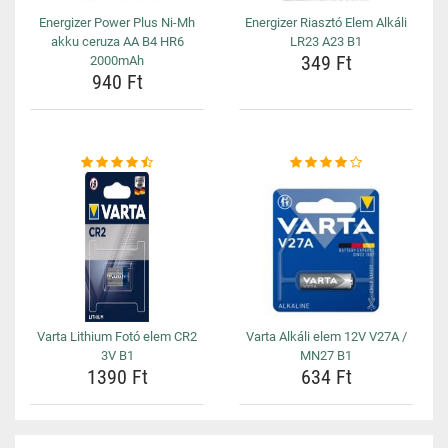
Energizer Power Plus Ni-Mh
Energizer Riasztó Elem Alkáli
akku ceruza AA B4 HR6
LR23 A23 B1
349 Ft
2000mAh
940 Ft
Varta Lithium Fotó elem CR2
Varta Alkáli elem 12V V27A /
3V B1
MN27 B1
1390 Ft
634 Ft