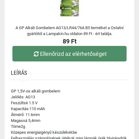
A GP Alkáli Gombelem AG13/LR44/76A B5 terméket a Ostatní
gyártótól a Lampakin.hu oldalon 89 Ft - ért találja.
89 Ft
Ellenőrizd az elérhetőséget
LEÍRÁS
GP 1,5V-os alkáli gombelem
Jelölés: AG13
Feszültsé 1.5 V
Kapacitás:110 mAh
Átmérő: 11.6mm
Magassá 5,4mm
Töme2g
Közepes energiaigényű készülékekbe
Felhasználás:számológépek,játékok,mini lámpák,órák,távirányítók