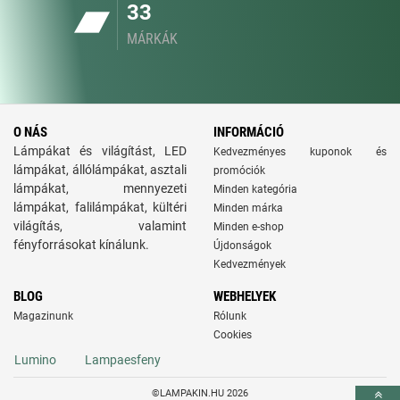
33
MÁRKÁK
O NÁS
INFORMÁCIÓ
Lámpákat és világítást, LED
Kedvezményes kuponok és
lámpákat, állólámpákat, asztali
promóciók
lámpákat, mennyezeti
Minden kategória
lámpákat, falilámpákat, kültéri
Minden márka
világítás, valamint
Minden e-shop
fényforrásokat kínálunk.
Újdonságok
Kedvezmények
BLOG
WEBHELYEK
Magazinunk
Rólunk
Cookies
Lumino
Lampaesfeny
©LAMPAKIN.HU 2026