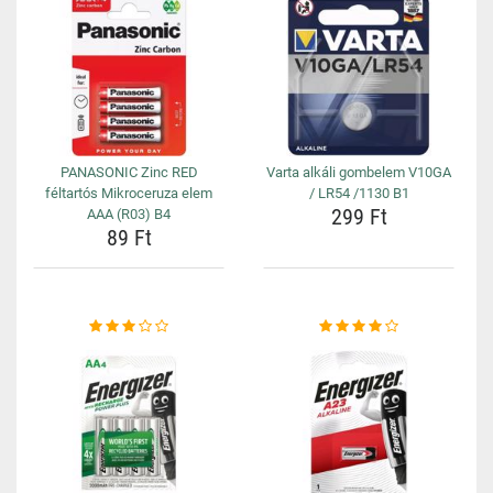
PANASONIC Zinc RED
Varta alkáli gombelem V10GA
féltartós Mikroceruza elem
/ LR54 /1130 B1
299 Ft
AAA (R03) B4
89 Ft