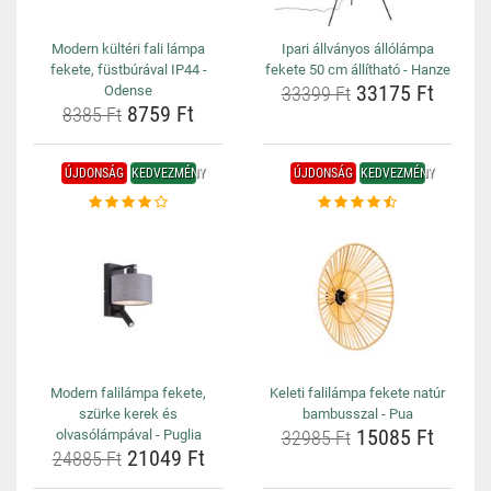
Modern kültéri fali lámpa
Ipari állványos állólámpa
fekete, füstbúrával IP44 -
fekete 50 cm állítható - Hanze
33175 Ft
Odense
33399 Ft
8759 Ft
8385 Ft
ÚJDONSÁG
KEDVEZMÉNY
ÚJDONSÁG
KEDVEZMÉNY
Modern falilámpa fekete,
Keleti falilámpa fekete natúr
szürke kerek és
bambusszal - Pua
15085 Ft
olvasólámpával - Puglia
32985 Ft
21049 Ft
24885 Ft