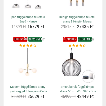
Ipari függőlámpa fekete 3
Design függőlámpa fekete,
fényű - Hanze
arany 3 fényű - Maura
16779 Ft
27435 Ft
16899 Ft
29515 Ft
ÚJDONSÁG
KEDVEZMÉNY
ÚJDONSÁG
KEDVEZMÉNY
Modern függőlámpa arany
Smart kerek függőlámpa
opálüveggel 3 lámpás - Coby
fekete 50 cm Wifi G95 - Dos
35629 Ft
42449 Ft
36039 Ft
46999 Ft