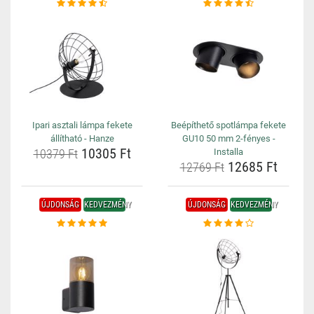
Ipari asztali lámpa fekete
Beépíthető spotlámpa fekete
állítható - Hanze
GU10 50 mm 2-fényes -
10305 Ft
10379 Ft
Installa
12685 Ft
12769 Ft
ÚJDONSÁG
KEDVEZMÉNY
ÚJDONSÁG
KEDVEZMÉNY