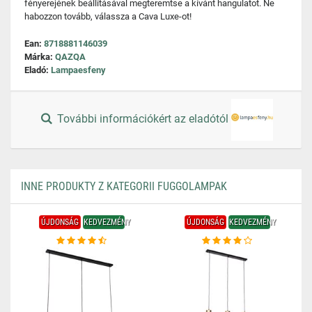
fényerejének beállításával megteremtse a kívánt hangulatot. Ne
habozzon tovább, válassza a Cava Luxe-ot!
Ean:
8718881146039
Márka:
QAZQA
Eladó:
Lampaesfeny
További információkért az eladótól
INNE PRODUKTY Z KATEGORII FUGGOLAMPAK
ÚJDONSÁG
KEDVEZMÉNY
ÚJDONSÁG
KEDVEZMÉNY