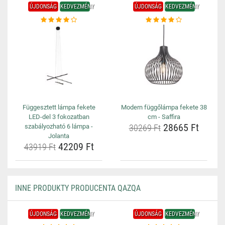
ÚJDONSÁG
KEDVEZMÉNY
ÚJDONSÁG
KEDVEZMÉNY
Függesztett lámpa fekete
Modern függőlámpa fekete 38
LED-del 3 fokozatban
cm - Saffira
28665 Ft
szabályozható 6 lámpa -
30269 Ft
Jolanta
42209 Ft
43919 Ft
INNE PRODUKTY PRODUCENTA QAZQA
ÚJDONSÁG
KEDVEZMÉNY
ÚJDONSÁG
KEDVEZMÉNY