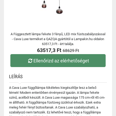
A Függesztett lámpa fekete 3 fényű, LED mix füstszabályozással
- Cava Luxe terméket a QAZQA gyártótól a Lampakin.hu oldalon
63517,3 Ft - ért találja.
63517,3 Ft
68629 Ft
Ellenőrizd az elérhetőséget
LEÍRÁS
A Cava Luxe függőlámpa tökéletes kiegészítője lesz a belső
térnek! Modern enteriőrben érvényesül igazán. A lámpa fekete
színű, acélból készült. A Cava Luxe magassága 175 cm-ről 45 cm-
re állítható. A függőlámpa füstüveg izzókkal érkezik. Ezek extra
meleg fehér fényt biztosítanak. A Cava Luxe szabályozható, a
szabályozó nem tartozék. Ez lehetővé teszi, hogy a függőlámpa