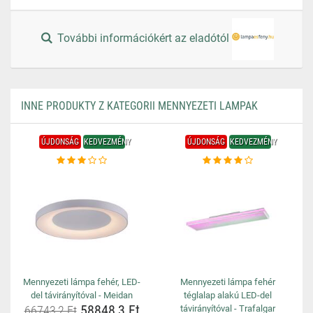
További információkért az eladótól
INNE PRODUKTY Z KATEGORII MENNYEZETI LAMPAK
ÚJDONSÁG
KEDVEZMÉNY
ÚJDONSÁG
KEDVEZMÉNY
Mennyezeti lámpa fehér, LED-
Mennyezeti lámpa fehér
del távirányítóval - Meidan
téglalap alakú LED-del
58848,3 Ft
66743,2 Ft
távirányítóval - Trafalgar