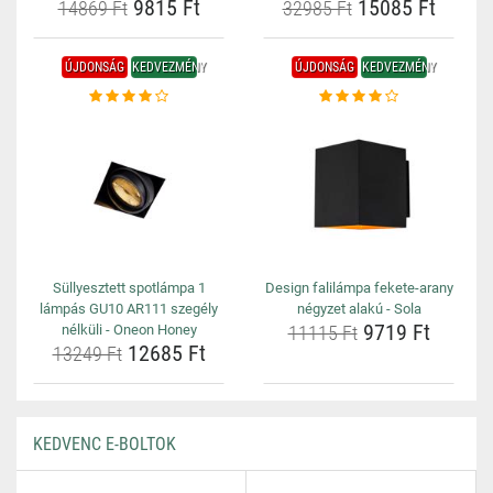
9815 Ft
15085 Ft
14869 Ft
32985 Ft
ÚJDONSÁG
KEDVEZMÉNY
ÚJDONSÁG
KEDVEZMÉNY
Süllyesztett spotlámpa 1
Design falilámpa fekete-arany
lámpás GU10 AR111 szegély
négyzet alakú - Sola
9719 Ft
nélküli - Oneon Honey
11115 Ft
12685 Ft
13249 Ft
KEDVENC E-BOLTOK