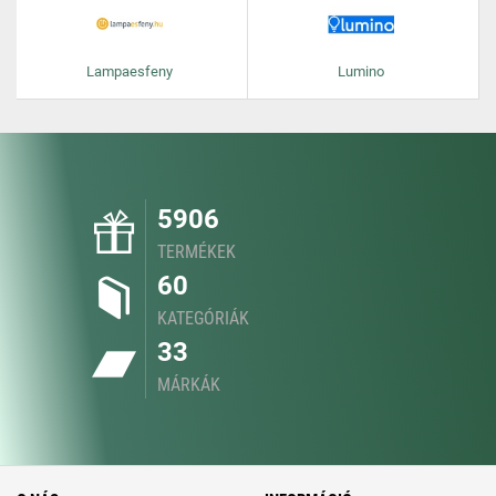
Lampaesfeny
Lumino
5906
TERMÉKEK
60
KATEGÓRIÁK
33
MÁRKÁK