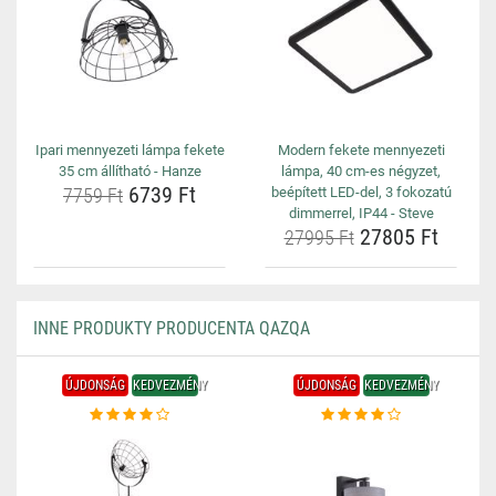
Ipari mennyezeti lámpa fekete
Modern fekete mennyezeti
35 cm állítható - Hanze
lámpa, 40 cm-es négyzet,
6739 Ft
7759 Ft
beépített LED-del, 3 fokozatú
dimmerrel, IP44 - Steve
27805 Ft
27995 Ft
INNE PRODUKTY PRODUCENTA QAZQA
ÚJDONSÁG
KEDVEZMÉNY
ÚJDONSÁG
KEDVEZMÉNY