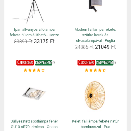
Ipari állványos állólámpa
Modern falilámpa fekete,
fekete 50 cm állítható - Hanze
szürke kerek és
33175 Ft
33399 Ft
olvasólámpával - Puglia
21049 Ft
24885 Ft
ÚJDONSÁG
KEDVEZMÉNY
ÚJDONSÁG
KEDVEZMÉNY
Süllyesztett spotlámpa fehér
Keleti falilámpa fekete natúr
GU10 AR70 trimless - Oneon
bambusszal - Pua