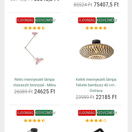
75407,5 Ft
85524 Ft
ÚJDONSÁG
KEDVEZMÉNY
ÚJDONSÁG
KEDVEZMÉNY
Retro mennyezeti lámpa
Keleti mennyezeti lámpa
rózsaszín bronzzal - Milou
fekete bambusz 40 cm -
24625 Ft
26089 Ft
Ostrava
22185 Ft
23989 Ft
ÚJDONSÁG
KEDVEZMÉNY
ÚJDONSÁG
KEDVEZMÉNY