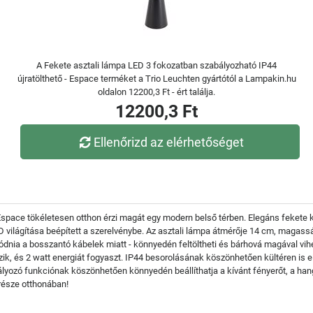
A Fekete asztali lámpa LED 3 fokozatban szabályozható IP44
újratölthető - Espace terméket a Trio Leuchten gyártótól a Lampakin.hu
oldalon 12200,3 Ft - ért találja.
12200,3 Ft
Ellenőrizd az elérhetőséget
 Espace tökéletesen otthon érzi magát egy modern belső térben. Elegáns fekete
ilágítása beépített a szerelvénybe. Az asztali lámpa átmérője 14 cm, magasság
dnia a bosszantó kábelek miatt - könnyedén feltöltheti és bárhová magával vihet
zik, és 2 watt energiát fogyaszt. IP44 besorolásának köszönhetően kültéren is e
ályozó funkciónak köszönhetően könnyedén beállíthatja a kívánt fényerőt, a hang
része otthonában!