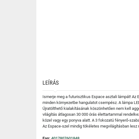
LEÍRÁS
Ismerje meg a futurisztikus Espace asztali lámpát! Az
minden környezetbe hangulatot csempész. A lámpa LED v
Újratölthető kialakításának köszönhetően nem kell aggó
világítás átlagosan 30 000 órás élettartammal rendelke
közel vagy egy ponyva alatt. A 3 fokozatú fényerő-szab
Az Espace-szel mindig tökéletes megvilágításban lesz 
Ean:
4017807601848