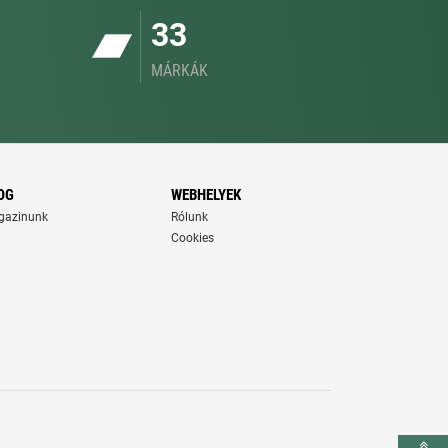
33
MÁRKÁK
OG
WEBHELYEK
gazinunk
Rólunk
Cookies