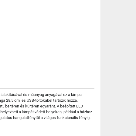
 kialakításával és műanyag anyagával ez a lámpa
a 28,5 cm, és USB-töltőkábel tartozik hozzá.
i, beltéren és kültéren egyaránt. A beépített LED
lhelyezheti a lámpát védett helyeken, például a házhoz
ulatos hangulatfénytől a világos funkcionális fényig.