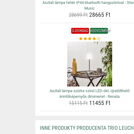
Asztali lámpa fehér IP44 bluetooth hangszóróval - Sto
Music
28665 Ft
28699 Ft
ÚJDONSÁG
KEDVEZMÉNY
Asztali lámpa szürke színű LED-del, újratölthető
érintőképernyős dimmerrel - Renata
11455 Ft
15115 Ft
INNE PRODUKTY PRODUCENTA TRIO LEUC