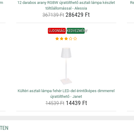
rm
12 darabos arany RGBW újratölthető asztali lámpa készlet
Re
töltőállomással - Alessia
286429 Ft
367139 Ft
ÚJDONSÁG
KEDVEZMÉNY
Kültéri asztali lámpa fehér LED-del érintőképes dimmerrel
újratölthető - Janet
14439 Ft
14539 Ft
HTEN