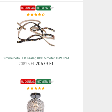
ÚJDONSÁG
KEDVEZMÉNY
Dimmelhető LED szalag RGB 5 méter 15W IP44
20679 Ft
20825 Ft
ÚJDONSÁG
KEDVEZMÉNY