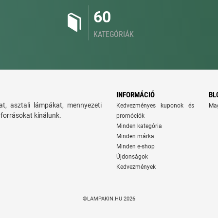
60
KATEGÓRIÁK
INFORMÁCIÓ
BL
t, asztali lámpákat, mennyezeti
Kedvezményes kuponok és
Ma
yforrásokat kínálunk.
promóciók
Minden kategória
Minden márka
Minden e-shop
Újdonságok
Kedvezmények
©LAMPAKIN.HU 2026