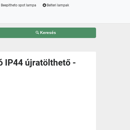
Beepitheto spot lampa
Belteri lampak
Keresés
 IP44 újratölthető -