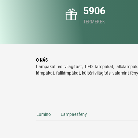
5906
TERMÉKEK
O NÁS
Lámpákat és világítást, LED lámpákat, állólámpáka
lámpákat, falilámpákat, kültéri világítás, valamint fén
Lumino
Lampaesfeny