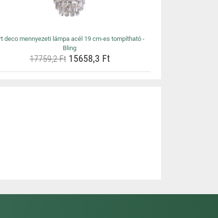
rt deco mennyezeti lámpa acél 19 cm-es tompítható -
Bling
15658,3 Ft
17759,2 Ft