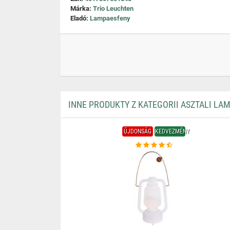
Márka:
Trio Leuchten
Eladó:
Lampaesfeny
INNE PRODUKTY Z KATEGORII ASZTALI LA
ÚJDONSÁG
KEDVEZMÉNY