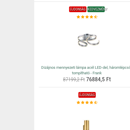
ÚJDONSÁG
KEDVEZMÉNY
Dizájnos mennyezeti lámpa acél LED-del, háromlépcs
tompítható - Frank
76884,5 Ft
87199,2 Ft
ÚJDONSÁG