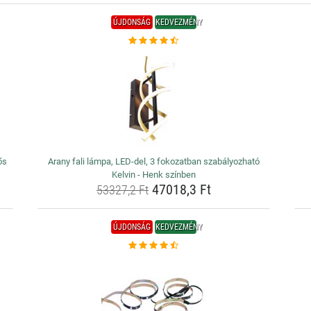
ÚJDONSÁG
KEDVEZMÉNY
ős
Arany fali lámpa, LED-del, 3 fokozatban szabályozható
Kelvin - Henk színben
47018,3 Ft
53327,2 Ft
ÚJDONSÁG
KEDVEZMÉNY