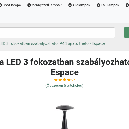
Spot lampa
Mennyezeti lampak
Allolampak
Fali lampak
LED 3 fokozatban szabályozható IP44 újratölthető - Espace
a LED 3 fokozatban szabályozható
Espace
(Összesen
5
értékelés)