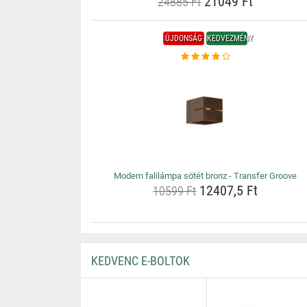
21049 Ft
24885 Ft
ÚJDONSÁG
KEDVEZMÉNY
Modern falilámpa sötét bronz - Transfer Groove
12407,5 Ft
10599 Ft
KEDVENC E-BOLTOK