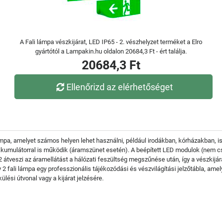
A Fali lámpa vészkijárat, LED IP65 - 2. vészhelyzet terméket a Elro
gyártótól a Lampakin.hu oldalon 20684,3 Ft - ért találja.
20684,3 Ft
Ellenőrizd az elérhetőséget
ámpa, amelyet számos helyen lehet használni, például irodákban, kórházakban, 
umulátorral is működik (áramszünet esetén). A beépített LED modulok (nem cse
átveszi az áramellátást a hálózati feszültség megszűnése után, így a vészkijár
 fali lámpa egy professzionális tájékozódási és vészvilágítási jelzőtábla, amel
lési útvonal vagy a kijárat jelzésére.