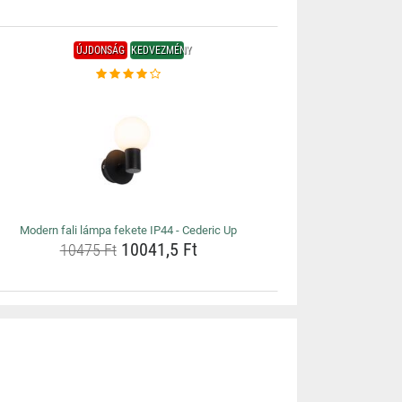
ÚJDONSÁG
KEDVEZMÉNY
Modern fali lámpa fekete IP44 - Cederic Up
10041,5 Ft
10475 Ft