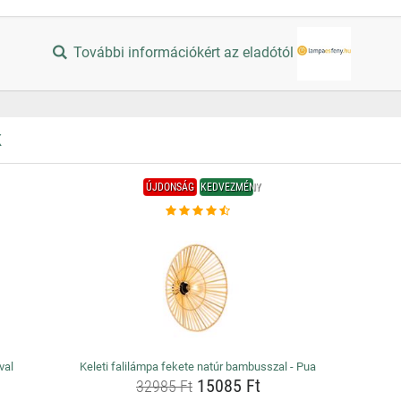
További információkért az eladótól
K
ÚJDONSÁG
KEDVEZMÉNY
val
Keleti falilámpa fekete natúr bambusszal - Pua
15085 Ft
32985 Ft