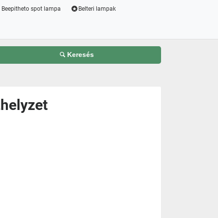
Beepitheto spot lampa
Belteri lampak
Keresés
zhelyzet