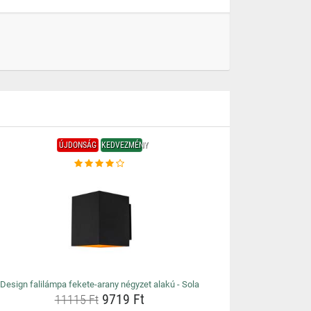
ÚJDONSÁG
KEDVEZMÉNY
Design falilámpa fekete-arany négyzet alakú - Sola
9719 Ft
11115 Ft