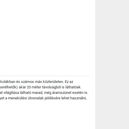
iskolákban és számos más közterületen. Ez az
rélhetők) akár 20 méter távolságból is láthatóak.
at világítása látható marad, még áramszünet esetén is.
yet a menekülési útvonalak jelölésére lehet használni,