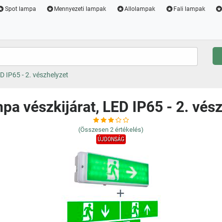
Spot lampa
Mennyezeti lampak
Allolampak
Fali lampak
D IP65 - 2. vészhelyzet
mpa vészkijárat, LED IP65 - 2. vés
(Összesen
2
értékelés)
ÚJDONSÁG