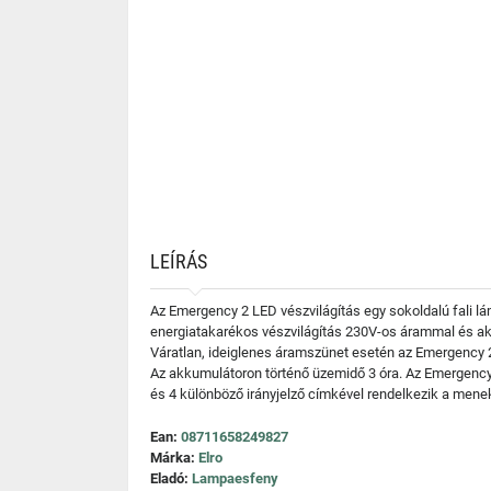
LEÍRÁS
Az Emergency 2 LED vészvilágítás egy sokoldalú fali l
energiatakarékos vészvilágítás 230V-os árammal és akk
Váratlan, ideiglenes áramszünet esetén az Emergency 2 
Az akkumulátoron történő üzemidő 3 óra. Az Emergency 2
és 4 különböző irányjelző címkével rendelkezik a menekü
Ean:
08711658249827
Márka:
Elro
Eladó:
Lampaesfeny