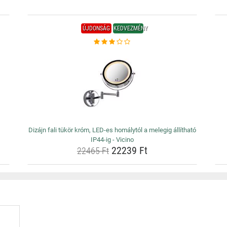
ÚJDONSÁG
KEDVEZMÉNY
Dizájn fali tükör króm, LED-es homálytól a melegig állítható
IP44-ig - Vicino
22239 Ft
22465 Ft