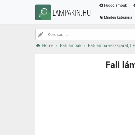
Fuggolampak
LAMPAKIN.HU
Minden kategória
Home
Fali lampak
Fali lámpa vészkijárat, LE
Fali lá