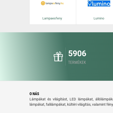
Lampaesfeny
Lumino
5906
TERMÉKEK
O NÁS
Lámpákat és világítást, LED lámpákat, állólámpáka
lámpákat, falilámpákat, kültéri világítás, valamint fén