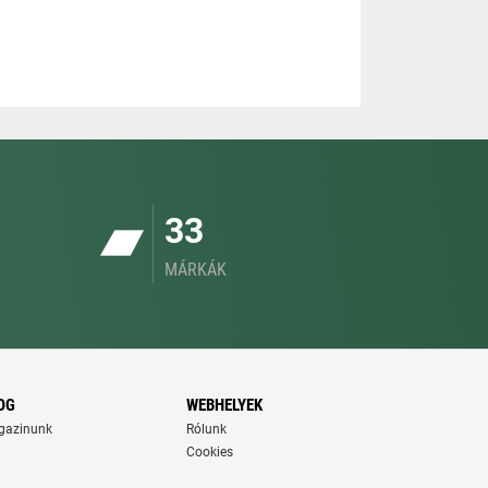
33
MÁRKÁK
OG
WEBHELYEK
gazinunk
Rólunk
Cookies