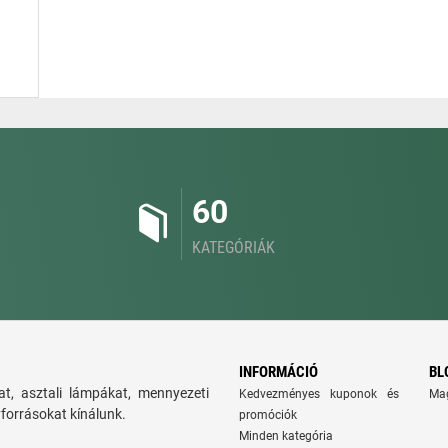
60
KATEGÓRIÁK
INFORMÁCIÓ
BL
t, asztali lámpákat, mennyezeti
Kedvezményes kuponok és
Ma
yforrásokat kínálunk.
promóciók
Minden kategória