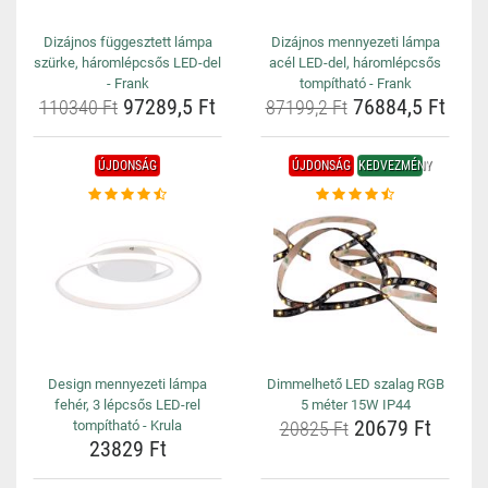
Dizájnos függesztett lámpa
Dizájnos mennyezeti lámpa
szürke, háromlépcsős LED-del
acél LED-del, háromlépcsős
- Frank
tompítható - Frank
97289,5 Ft
76884,5 Ft
110340 Ft
87199,2 Ft
ÚJDONSÁG
ÚJDONSÁG
KEDVEZMÉNY
Design mennyezeti lámpa
Dimmelhető LED szalag RGB
fehér, 3 lépcsős LED-rel
5 méter 15W IP44
20679 Ft
tompítható - Krula
20825 Ft
23829 Ft