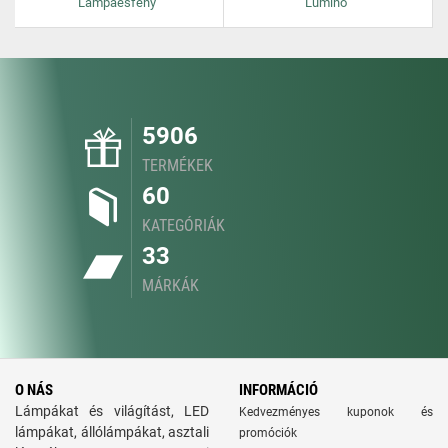
Lampaesfeny
Lumino
5906
TERMÉKEK
60
KATEGÓRIÁK
33
MÁRKÁK
O NÁS
INFORMÁCIÓ
Lámpákat és világítást, LED
Kedvezményes kuponok és
lámpákat, állólámpákat, asztali
promóciók