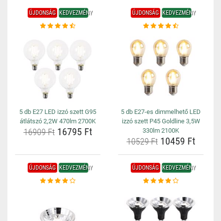
ÚJDONSÁG
KEDVEZMÉNY
ÚJDONSÁG
KEDVEZMÉNY
5 db E27 LED izzó szett G95
5 db E27-es dimmelhető LED
átlátszó 2,2W 470lm 2700K
izzó szett P45 Goldline 3,5W
16795 Ft
16909 Ft
330lm 2100K
10459 Ft
10529 Ft
ÚJDONSÁG
KEDVEZMÉNY
ÚJDONSÁG
KEDVEZMÉNY