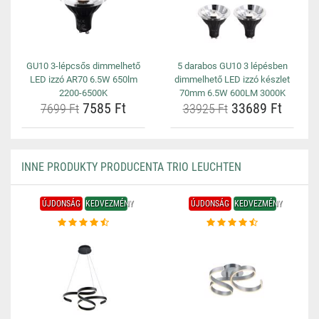
GU10 3-lépcsős dimmelhető
5 darabos GU10 3 lépésben
LED izzó AR70 6.5W 650lm
dimmelhető LED izzó készlet
2200-6500K
70mm 6.5W 600LM 3000K
7585 Ft
33689 Ft
7699 Ft
33925 Ft
INNE PRODUKTY PRODUCENTA TRIO LEUCHTEN
ÚJDONSÁG
KEDVEZMÉNY
ÚJDONSÁG
KEDVEZMÉNY