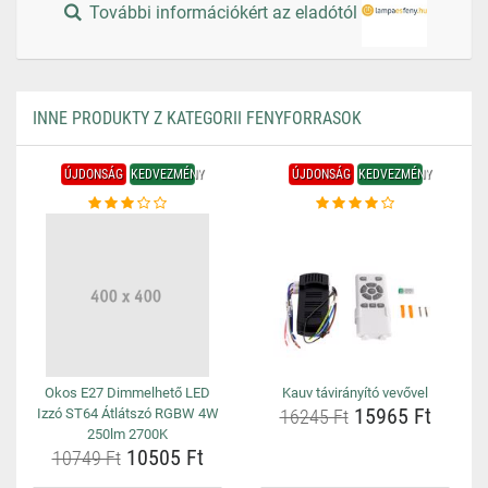
További információkért az eladótól
INNE PRODUKTY Z KATEGORII FENYFORRASOK
ÚJDONSÁG
KEDVEZMÉNY
ÚJDONSÁG
KEDVEZMÉNY
Okos E27 Dimmelhető LED
Kauv távirányító vevővel
15965 Ft
Izzó ST64 Átlátszó RGBW 4W
16245 Ft
250lm 2700K
10505 Ft
10749 Ft