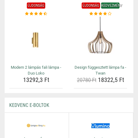
ÚJDONSÁG
ÚJDONSÁG
KEDVEZMÉNY
Modern 2 lámpás fali lámpa -
Design függesztett lámpa fa -
Duo Loko
Twan
13292,3 Ft
18322,5 Ft
20780 Ft
KEDVENC E-BOLTOK