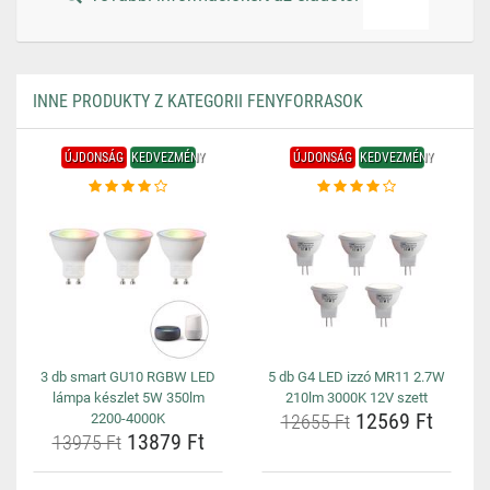
INNE PRODUKTY Z KATEGORII FENYFORRASOK
ÚJDONSÁG
KEDVEZMÉNY
ÚJDONSÁG
KEDVEZMÉNY
3 db smart GU10 RGBW LED
5 db G4 LED izzó MR11 2.7W
lámpa készlet 5W 350lm
210lm 3000K 12V szett
12569 Ft
2200-4000K
12655 Ft
13879 Ft
13975 Ft