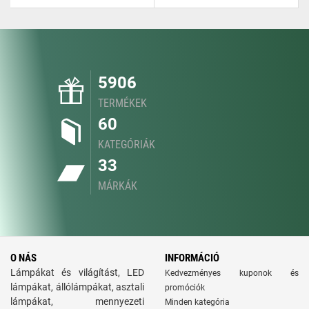
5906
TERMÉKEK
60
KATEGÓRIÁK
33
MÁRKÁK
O NÁS
INFORMÁCIÓ
Lámpákat és világítást, LED
Kedvezményes kuponok és
lámpákat, állólámpákat, asztali
promóciók
lámpákat, mennyezeti
Minden kategória