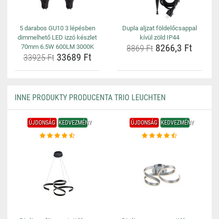
5 darabos GU10 3 lépésben
Dupla aljzat földelőcsappal
dimmelhető LED izzó készlet
kívül zöld IP44
8266,3 Ft
70mm 6.5W 600LM 3000K
8869 Ft
33689 Ft
33925 Ft
INNE PRODUKTY PRODUCENTA TRIO LEUCHTEN
ÚJDONSÁG
KEDVEZMÉNY
ÚJDONSÁG
KEDVEZMÉNY