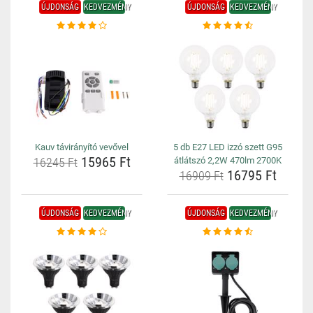
ÚJDONSÁG
KEDVEZMÉNY
ÚJDONSÁG
KEDVEZMÉNY
Kauv távirányító vevővel
5 db E27 LED izzó szett G95
15965 Ft
16245 Ft
átlátszó 2,2W 470lm 2700K
16795 Ft
16909 Ft
ÚJDONSÁG
KEDVEZMÉNY
ÚJDONSÁG
KEDVEZMÉNY