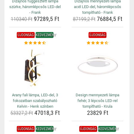
Dizájnos függesztett lámpa
Dizájnos mennyezeti lámpa
szürke, háromlépcsős LED-del
acél LED-del, háromlépcsős
- Frank
tompítható - Frank
97289,5 Ft
76884,5 Ft
110340 Ft
87199,2 Ft
ÚJDONSÁG
KEDVEZMÉNY
ÚJDONSÁG
Arany fali lámpa, LED-del, 3
Design mennyezeti lámpa
fokozatban szabályozható
fehér, 3 lépcsős LED-rel
Kelvin - Henk színben
tompítható - Krula
47018,3 Ft
23829 Ft
53327,2 Ft
ÚJDONSÁG
KEDVEZMÉNY
ÚJDONSÁG
KEDVEZMÉNY