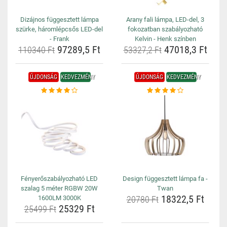
Dizájnos függesztett lámpa
Arany fali lámpa, LED-del, 3
szürke, háromlépcsős LED-del
fokozatban szabályozható
- Frank
Kelvin - Henk színben
97289,5 Ft
47018,3 Ft
110340 Ft
53327,2 Ft
ÚJDONSÁG
KEDVEZMÉNY
ÚJDONSÁG
KEDVEZMÉNY
Fényerőszabályozható LED
Design függesztett lámpa fa -
szalag 5 méter RGBW 20W
Twan
18322,5 Ft
1600LM 3000K
20780 Ft
25329 Ft
25499 Ft