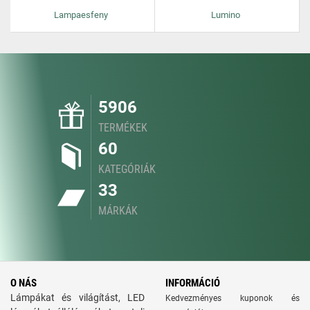
Lampaesfeny
Lumino
5906
TERMÉKEK
60
KATEGÓRIÁK
33
MÁRKÁK
O NÁS
INFORMÁCIÓ
Lámpákat és világítást, LED
Kedvezményes kuponok és