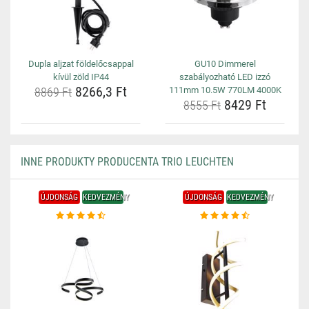
Dupla aljzat földelőcsappal
GU10 Dimmerel
kívül zöld IP44
szabályozható LED izzó
8266,3 Ft
8869 Ft
111mm 10.5W 770LM 4000K
8429 Ft
8555 Ft
INNE PRODUKTY PRODUCENTA TRIO LEUCHTEN
ÚJDONSÁG
KEDVEZMÉNY
ÚJDONSÁG
KEDVEZMÉNY