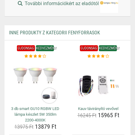
További információkért az eladótól
INNE PRODUKTY Z KATEGORII FENYFORRASOK
ÚJDONSÁG
KEDVEZMÉNY
ÚJDONSÁG
KEDVEZMÉNY
3 db smart GU10 RGBW LED
Kauv távirányító vevővel
15965 Ft
lámpa készlet 5W 350lm
16245 Ft
2200-4000K
13879 Ft
13975 Ft