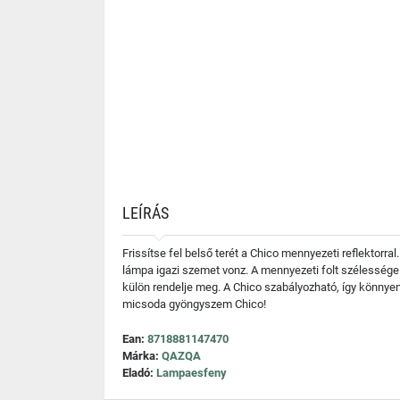
LEÍRÁS
Frissítse fel belső terét a Chico mennyezeti reflektorra
lámpa igazi szemet vonz. A mennyezeti folt szélessége
külön rendelje meg. A Chico szabályozható, így könnye
micsoda gyöngyszem Chico!
Ean:
8718881147470
Márka:
QAZQA
Eladó:
Lampaesfeny