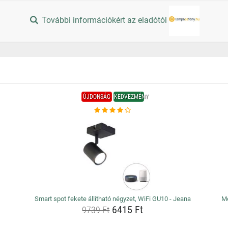
További információkért az eladótól
ÚJDONSÁG
KEDVEZMÉNY
Smart spot fekete állítható négyzet, WiFi GU10 - Jeana
Me
6415 Ft
9739 Ft