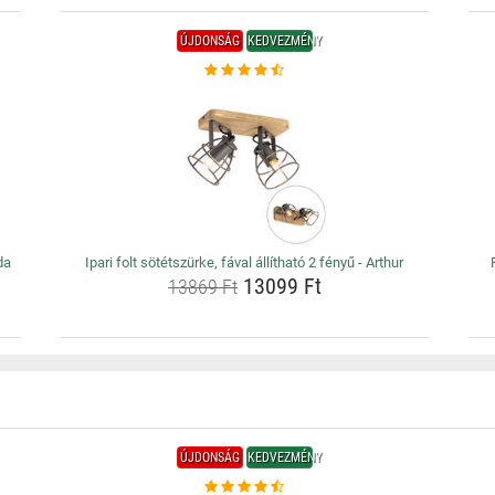
ÚJDONSÁG
KEDVEZMÉNY
da
Ipari folt sötétszürke, fával állítható 2 fényű - Arthur
13099 Ft
13869 Ft
ÚJDONSÁG
KEDVEZMÉNY