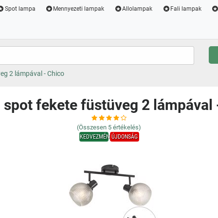
Spot lampa
Mennyezeti lampak
Allolampak
Fali lampak
veg 2 lámpával - Chico
 spot fekete füstüveg 2 lámpával 
(Összesen
5
értékelés)
KEDVEZMÉNY
ÚJDONSÁG