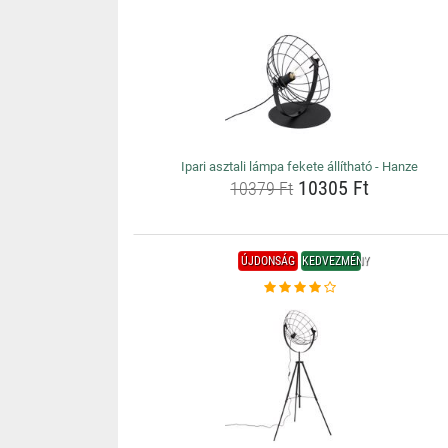
Ipari asztali lámpa fekete állítható - Hanze
10305 Ft
10379 Ft
ÚJDONSÁG
KEDVEZMÉNY