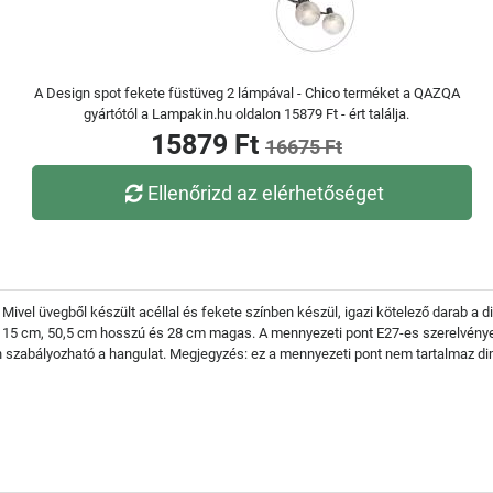
A Design spot fekete füstüveg 2 lámpával - Chico terméket a QAZQA
gyártótól a Lampakin.hu oldalon 15879 Ft - ért találja.
15879 Ft
16675 Ft
Ellenőrizd az elérhetőséget
l. Mivel üvegből készült acéllal és fekete színben készül, igazi kötelező darab 
 15 cm, 50,5 cm hosszú és 28 cm magas. A mennyezeti pont E27-es szerelvények
n szabályozható a hangulat. Megjegyzés: ez a mennyezeti pont nem tartalmaz dim