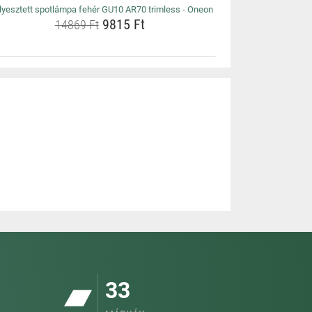
lyesztett spotlámpa fehér GU10 AR70 trimless - Oneon
9815 Ft
14869 Ft
33