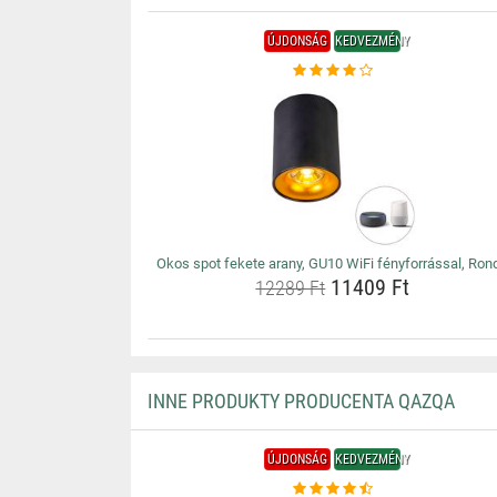
ÚJDONSÁG
KEDVEZMÉNY
Okos spot fekete arany, GU10 WiFi fényforrással, Ron
11409 Ft
12289 Ft
INNE PRODUKTY PRODUCENTA QAZQA
ÚJDONSÁG
KEDVEZMÉNY