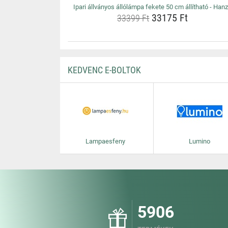
Ipari állványos állólámpa fekete 50 cm állítható - Han
33175 Ft
33399 Ft
KEDVENC E-BOLTOK
Lampaesfeny
Lumino
5906