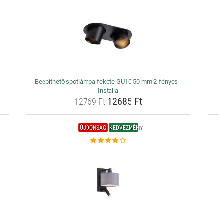
Beépíthető spotlámpa fekete GU10 50 mm 2-fényes -
Installa
12685 Ft
12769 Ft
ÚJDONSÁG
KEDVEZMÉNY