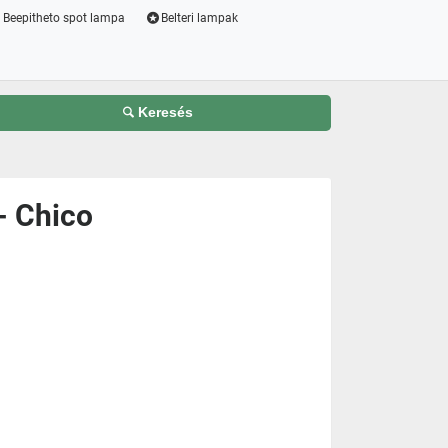
Beepitheto spot lampa
Belteri lampak
Keresés
- Chico