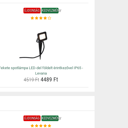
ÚJDONSÁG
KEDVEZMÉNY
Fekete spotlámpa LED-del földelt érintkezővel IP65 -
Levana
4489 Ft
4519 Ft
ÚJDONSÁG
KEDVEZMÉNY