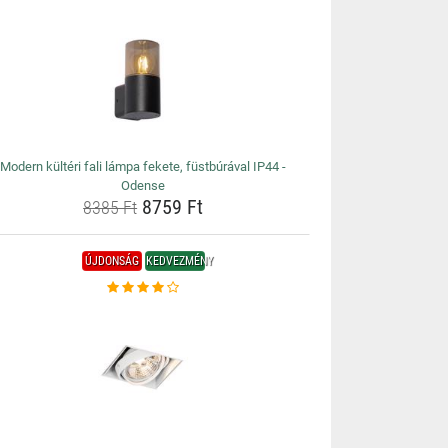
Modern kültéri fali lámpa fekete, füstbúrával IP44 -
Odense
8759 Ft
8385 Ft
ÚJDONSÁG
KEDVEZMÉNY