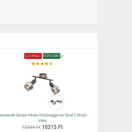
ÚJDONSÁG
KEDVEZMÉNY
nnyezeti lámpa fekete füstüveggel és fával 2 fényű -
Vidro
10315 Ft
13349 Ft