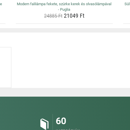
ze
Modern falilámpa fekete, szürke kerek és olvasólámpával
Sül
- Puglia
21049 Ft
24885 Ft
60