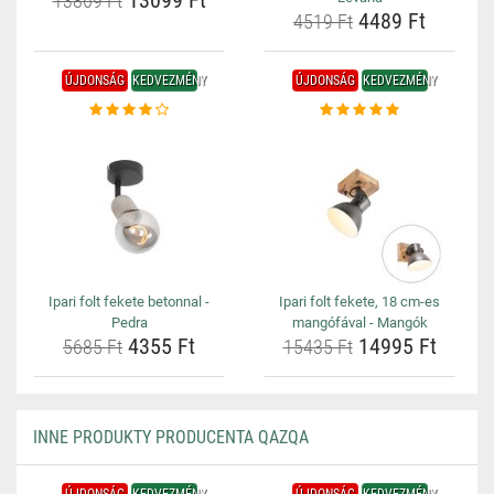
13099 Ft
13869 Ft
4489 Ft
4519 Ft
ÚJDONSÁG
KEDVEZMÉNY
ÚJDONSÁG
KEDVEZMÉNY
Ipari folt fekete betonnal -
Ipari folt fekete, 18 cm-es
Pedra
mangófával - Mangók
4355 Ft
14995 Ft
5685 Ft
15435 Ft
INNE PRODUKTY PRODUCENTA QAZQA