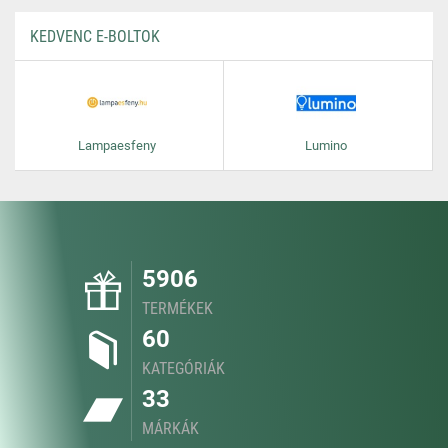
KEDVENC E-BOLTOK
Lampaesfeny
Lumino
5906
TERMÉKEK
60
KATEGÓRIÁK
33
MÁRKÁK