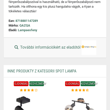
fényerőszabályozóval is használható, de a fényerőszabályozó nem
tartozék. Ha otthona egy kis plusz hangulatra vágyik, a Kyan a
tökéletes választás!
Ean:
8718881147289
Márka:
QAZQA
Eladó:
Lampaesfeny
További információkért az eladótól
INNE PRODUKTY Z KATEGORII SPOT LAMPA
ÚJDONSÁG
KEDVEZMÉNY
ÚJDONSÁG
KEDVEZMÉNY