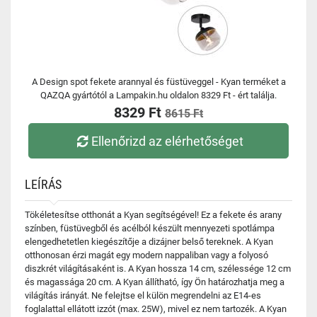
A Design spot fekete arannyal és füstüveggel - Kyan terméket a
QAZQA gyártótól a Lampakin.hu oldalon 8329 Ft - ért találja.
8329 Ft
8615 Ft
Ellenőrizd az elérhetőséget
LEÍRÁS
Tökéletesítse otthonát a Kyan segítségével! Ez a fekete és arany
színben, füstüvegből és acélból készült mennyezeti spotlámpa
elengedhetetlen kiegészítője a dizájner belső tereknek. A Kyan
otthonosan érzi magát egy modern nappaliban vagy a folyosó
diszkrét világításaként is. A Kyan hossza 14 cm, szélessége 12 cm
és magassága 20 cm. A Kyan állítható, így Ön határozhatja meg a
világítás irányát. Ne felejtse el külön megrendelni az E14-es
foglalattal ellátott izzót (max. 25W), mivel ez nem tartozék. A Kyan