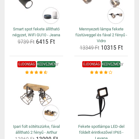
Smart spot fekete állítható
Mennyezeti lámpa fekete
négyzet, WiFi GU10 - Jeana
füstüveggel és fával 2 fényű -
6415 Ft
9739 Ft
Vidro
10315 Ft
13349 Ft
ÚJDONSÁG
KEDVEZMÉNY
ÚJDONSÁG
KEDVEZMÉNY
Ipari folt sötétszürke, fával
Fekete spotlámpa LED-del
állítható 2 fényű - Arthur
földelt érintkezővel IP65 -
Levana