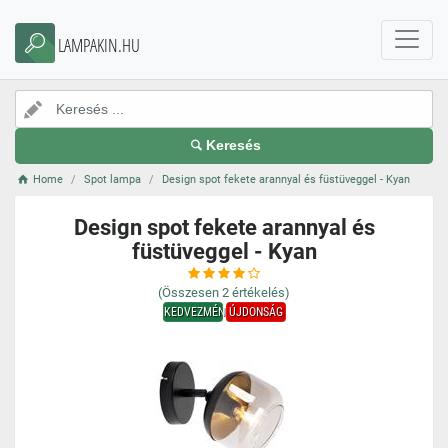
LAMPAKIN.HU
Keresés
Home
Spot lampa
Design spot fekete arannyal és füstüveggel - Kyan
Design spot fekete arannyal és
füstüveggel - Kyan
(Összesen
2
értékelés)
KEDVEZMÉNY
ÚJDONSÁG