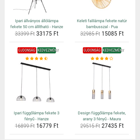
Ipari állványos állólámpa
Keleti falilámpa fekete natúr
fekete 50 cm állítható - Hanze
bambusszal - Pua
33175 Ft
15085 Ft
33399 Ft
32985 Ft
ÚJDONSÁG
KEDVEZMÉNY
ÚJDONSÁG
KEDVEZMÉNY
Ipari függőlámpa fekete 3
Design függőlámpa fekete,
fényű - Hanze
arany 3 fényű - Maura
16779 Ft
27435 Ft
16899 Ft
29515 Ft