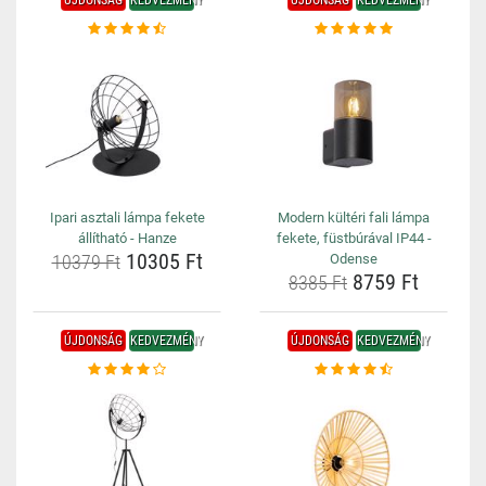
ÚJDONSÁG
KEDVEZMÉNY
ÚJDONSÁG
KEDVEZMÉNY
Ipari asztali lámpa fekete
Modern kültéri fali lámpa
állítható - Hanze
fekete, füstbúrával IP44 -
10305 Ft
10379 Ft
Odense
8759 Ft
8385 Ft
ÚJDONSÁG
KEDVEZMÉNY
ÚJDONSÁG
KEDVEZMÉNY