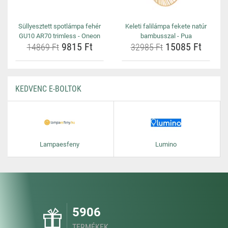
Süllyesztett spotlámpa fehér
Keleti falilámpa fekete natúr
GU10 AR70 trimless - Oneon
bambusszal - Pua
9815 Ft
15085 Ft
14869 Ft
32985 Ft
KEDVENC E-BOLTOK
Lampaesfeny
Lumino
5906
TERMÉKEK