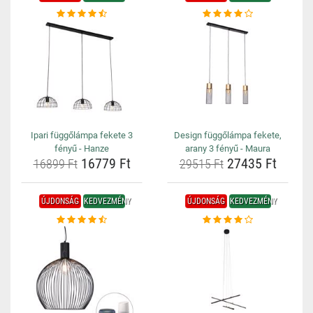
Ipari függőlámpa fekete 3
Design függőlámpa fekete,
fényű - Hanze
arany 3 fényű - Maura
16779 Ft
27435 Ft
16899 Ft
29515 Ft
ÚJDONSÁG
KEDVEZMÉNY
ÚJDONSÁG
KEDVEZMÉNY