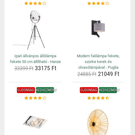
Ipari állványos állólámpa
Modern falilámpa fekete,
fekete 50 cm állítható - Hanze
szürke kerek és
33175 Ft
33399 Ft
olvasólámpával - Puglia
21049 Ft
24885 Ft
ÚJDONSÁG
KEDVEZMÉNY
ÚJDONSÁG
KEDVEZMÉNY