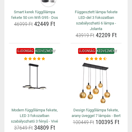
Smart kerek függőlámpa
Függesztett lámpa fekete
fekete 50 cm Wifi G95 - Dos
LED-del 3 fokozatban
42449 Ft
46999 Ft
szabályozható 6 lámpa -
Jolanta
42209 Ft
43919 Ft
ÚJDONSÁG
KEDVEZMÉNY
ÚJDONSÁG
KEDVEZMÉNY
Modern függőlámpa fekete,
Design függőlámpa fekete,
LED 3 fokozatban
arany üveggel 7 lámpás - Bert
100395 Ft
szabályozható 3 fényű - Vivé
100449 Ft
34809 Ft
37649 Ft