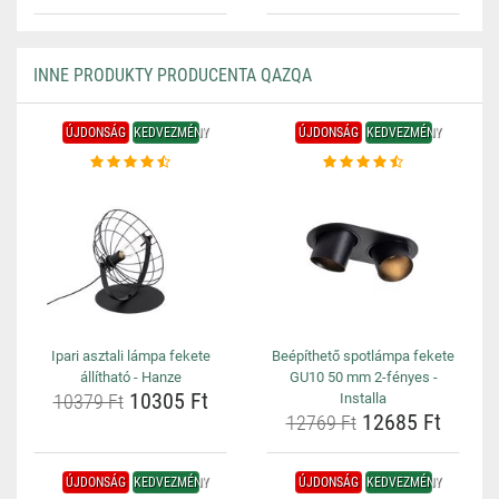
INNE PRODUKTY PRODUCENTA QAZQA
ÚJDONSÁG
KEDVEZMÉNY
ÚJDONSÁG
KEDVEZMÉNY
Ipari asztali lámpa fekete
Beépíthető spotlámpa fekete
állítható - Hanze
GU10 50 mm 2-fényes -
10305 Ft
10379 Ft
Installa
12685 Ft
12769 Ft
ÚJDONSÁG
KEDVEZMÉNY
ÚJDONSÁG
KEDVEZMÉNY