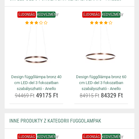
ÚJDONSÁG
KEDVEZMÉNY
ÚJDONSÁG
KEDVEZMÉNY
Design függőlámpa bronz 40
Design függőlámpa bronz 60
cm LED-del 3 fokozatban
cm LED-del 3 fokozatban
szabályozható - Anello
szabályozható - Anello
49175 Ft
84329 Ft
94469 Ft
84915 Ft
INNE PRODUKTY Z KATEGORII FUGGOLAMPAK
ÚJDONSÁG
KEDVEZMÉNY
ÚJDONSÁG
KEDVEZMÉNY