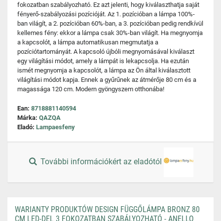
fokozatban szabályozható. Ez azt jelenti, hogy kiválaszthatja saját
fényerő-szabályozási pozícióját. Az 1. pozícióban a lámpa 100%-
ban világít, a 2. pozícióban 60%-ban, a 3. pozícióban pedig rendkívül
kellemes fény: ekkor a lámpa csak 30%-ban világít. Ha megnyomja
a kapcsolót, a lámpa automatikusan megmutatja a
pozíciótartományát. A kapcsoló újbóli megnyomásával kiválaszt
egy világítási módot, amely a lámpát is lekapcsolja. Ha ezután
ismét megnyomja a kapcsolót, a lámpa az Ön által kiválasztott
világítási módot kapja. Ennek a gyűrűnek az átmérője 80 cm és a
magassága 120 cm. Modern gyöngyszem otthonába!
Ean:
8718881140594
Márka:
QAZQA
Eladó:
Lampaesfeny
További információkért az eladótól
WARIANTY PRODUKTÓW DESIGN FÜGGŐLÁMPA BRONZ 80
CM LED-DEL 3 FOKOZATBAN SZABÁLYOZHATÓ - ANELLO