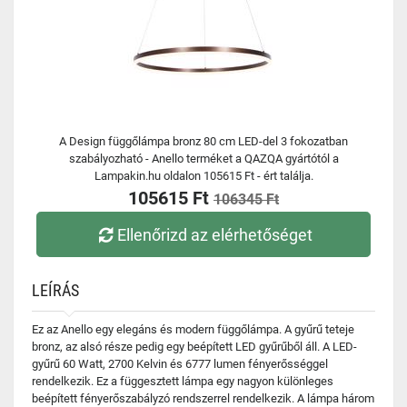
A Design függőlámpa bronz 80 cm LED-del 3 fokozatban
szabályozható - Anello terméket a QAZQA gyártótól a
Lampakin.hu oldalon 105615 Ft - ért találja.
105615 Ft
106345 Ft
Ellenőrizd az elérhetőséget
LEÍRÁS
Ez az Anello egy elegáns és modern függőlámpa. A gyűrű teteje
bronz, az alsó része pedig egy beépített LED gyűrűből áll. A LED-
gyűrű 60 Watt, 2700 Kelvin és 6777 lumen fényerősséggel
rendelkezik. Ez a függesztett lámpa egy nagyon különleges
beépített fényerőszabályzó rendszerrel rendelkezik. A lámpa három