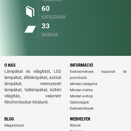
60
KATEGÓRIÁK
33
MÁRKÁK
O NÁS
INFORMÁCIÓ
Lámpákat és világítást, LED
Kedvezményes kuponok és
lámpákat, állólámpákat, asztali
promóciók
lámpákat, mennyezeti
Minden kategória
lámpákat, falilámpákat, kültéri
Minden márka
világítás, valamint
Minden e-shop
fényforrásokat kínálunk.
Újdonságok
Kedvezmények
BLOG
WEBHELYEK
Magazinunk
Rólunk