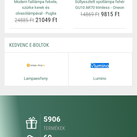
Modern falilámpa fekete,
Süllyesztett spotlámpa fehér
szürke kerek és
GU10 AR70 trimless - Oneon
9815 Ft
olvasólámpával - Puglia
14869 Ft
21049 Ft
24885 Ft
KEDVENC E-BOLTOK
Lampaesfeny
Lumino
5906
TERMÉKEK