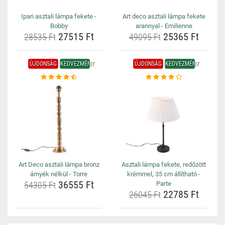
Ipari asztali lámpa fekete -
Art deco asztali lámpa fekete
Bobby
arannyal - Emilienne
27515 Ft
25365 Ft
28535 Ft
49095 Ft
ÚJDONSÁG
KEDVEZMÉNY
ÚJDONSÁG
KEDVEZMÉNY
Art Deco asztali lámpa bronz
Asztali lámpa fekete, redőzött
árnyék nélkül - Torre
krémmel, 35 cm állítható -
36555 Ft
54305 Ft
Parte
22785 Ft
26045 Ft