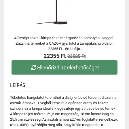
A Design asztali lámpa fekete sárgaréz és borostyán üveggel -
Zuzanna terméket a QAZQA gyártótól a Lampakin.hu oldalon
22355 Ft - ért találja.
22355 Ft
23525 Ft
Ellenőrizd az elérhetőséget
LEÍRÁS
Tökéletes hangulatot teremthet a dizájner belső térben a Zuzanna
asztali lámpával. Üvegből készült, elegánsan arany és fekete
színben, ez a lámpa ideális kiegészítője egy stílusos belső térnek.
A lámpa teljes mérete: 59,5 cm magasság, 18 cm hosszúság és
25,5 cm szélesség. Az asztali lámpa E27-es foglalattal rendelkezik
(max. 40W); győződjön meg róla, hogy külön megrendeli a