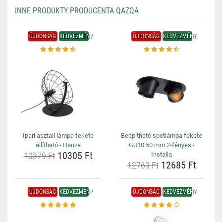
INNE PRODUKTY PRODUCENTA QAZQA
ÚJDONSÁG
KEDVEZMÉNY
ÚJDONSÁG
KEDVEZMÉNY
Ipari asztali lámpa fekete
Beépíthető spotlámpa fekete
állítható - Hanze
GU10 50 mm 2-fényes -
10305 Ft
10379 Ft
Installa
12685 Ft
12769 Ft
ÚJDONSÁG
KEDVEZMÉNY
ÚJDONSÁG
KEDVEZMÉNY