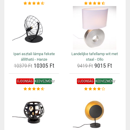
Ipari asztali lámpa fekete
Landelijke tafellamp wit met
állítható - Hanze
staal - Ollo
10305 Ft
9015 Ft
10379 Ft
9419 Ft
ÚJDONSÁG
KEDVEZMÉNY
ÚJDONSÁG
KEDVEZMÉNY