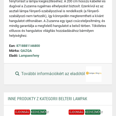
fényforrást a lámpa kiegészítéséhez. A 200 cm hosszú kábellel és
dugóval a Zuzanna rugalmas elhelyezést biztosít. Ezenkívül ez az
asztali lámpa fényerő-szabályozóval is rendelkezik (a fényerő-
szabályozó nem tartozék), így könnyedén megteremtheti a kívánt
hangulatot otthonában. A Zuzanna egy igazi csúcsteljesítmény, és
mindig garantálja a megfelelő hangulatot a belső térben. Tökéletes
stílusos és hangulatos világítás hozzáadásához bármilyen
helyiséghez.
Ean:
8718881146800
Márka:
QAZQA
Eladó:
Lampaesfeny
További információkért az eladótól
INNE PRODUKTY Z KATEGORII BELTERI LAMPAK
ÚJDONSÁG
KEDVEZMÉNY
ÚJDONSÁG
KEDVEZMÉNY