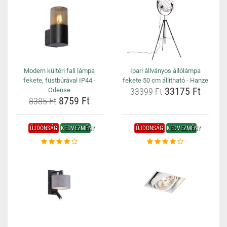
Modern kültéri fali lámpa
Ipari állványos állólámpa
fekete, füstbúrával IP44 -
fekete 50 cm állítható - Hanze
33175 Ft
Odense
33399 Ft
8759 Ft
8385 Ft
ÚJDONSÁG
KEDVEZMÉNY
ÚJDONSÁG
KEDVEZMÉNY