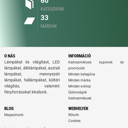
60
KATEGÓRIÁK
33
MÁRKÁK
O NÁS
INFORMÁCIÓ
Lámpákat és világítást, LED
Kedvezményes kuponok és
lámpákat, állólámpákat, asztali
promóciók
lámpákat, mennyezeti
Minden kategória
lámpákat, falilámpákat, kültéri
Minden márka
világítás, valamint
Minden e-shop
fényforrásokat kínálunk.
Újdonságok
Kedvezmények
BLOG
WEBHELYEK
Magazinunk
Rólunk
Cookies