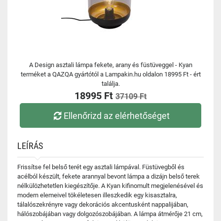
A Design asztali lámpa fekete, arany és füstüveggel - Kyan
terméket a QAZQA gyártótól a Lampakin.hu oldalon 18995 Ft - ért
találja.
18995 Ft
37109 Ft
Ellenőrizd az elérhetőséget
LEÍRÁS
Frissítse fel belső terét egy asztali lámpával. Füstüvegből és
acélból készült, fekete arannyal bevont lámpa a dizájn belső terek
nélkülözhetetlen kiegészítője. A Kyan kifinomult megjelenésével és
modern elemeivel tökéletesen illeszkedik egy kisasztalra,
tálalószekrényre vagy dekorációs akcentusként nappalijában,
hálószobájában vagy dolgozószobájában. A lámpa átmérője 21 cm,