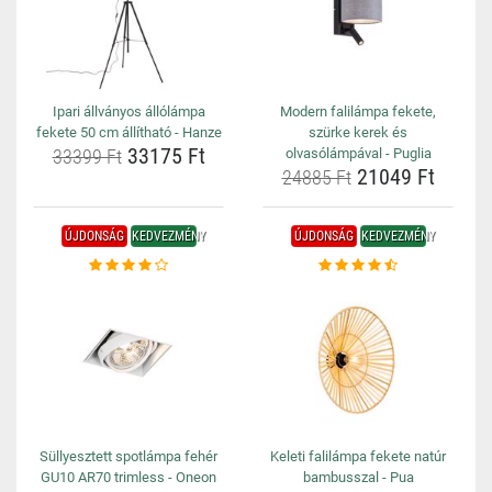
Ipari állványos állólámpa
Modern falilámpa fekete,
fekete 50 cm állítható - Hanze
szürke kerek és
33175 Ft
33399 Ft
olvasólámpával - Puglia
21049 Ft
24885 Ft
ÚJDONSÁG
KEDVEZMÉNY
ÚJDONSÁG
KEDVEZMÉNY
Süllyesztett spotlámpa fehér
Keleti falilámpa fekete natúr
GU10 AR70 trimless - Oneon
bambusszal - Pua