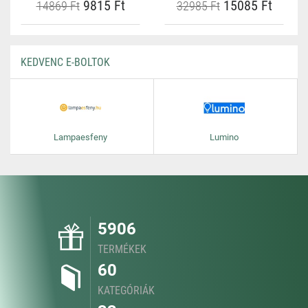
9815 Ft
15085 Ft
14869 Ft
32985 Ft
KEDVENC E-BOLTOK
Lampaesfeny
Lumino
5906
TERMÉKEK
60
KATEGÓRIÁK