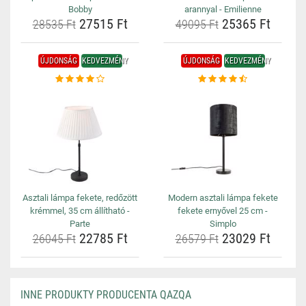
Bobby
arannyal - Emilienne
27515 Ft
25365 Ft
28535 Ft
49095 Ft
ÚJDONSÁG
KEDVEZMÉNY
ÚJDONSÁG
KEDVEZMÉNY
Asztali lámpa fekete, redőzött
Modern asztali lámpa fekete
krémmel, 35 cm állítható -
fekete ernyővel 25 cm -
Parte
Simplo
22785 Ft
23029 Ft
26045 Ft
26579 Ft
INNE PRODUKTY PRODUCENTA QAZQA