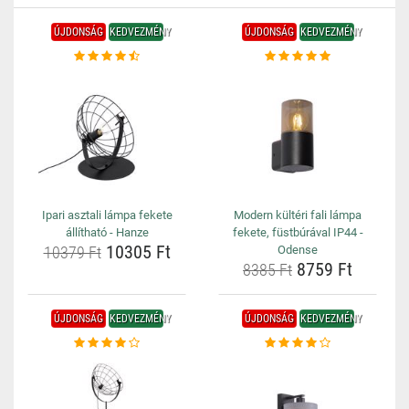
ÚJDONSÁG
KEDVEZMÉNY
ÚJDONSÁG
KEDVEZMÉNY
Ipari asztali lámpa fekete
Modern kültéri fali lámpa
állítható - Hanze
fekete, füstbúrával IP44 -
10305 Ft
10379 Ft
Odense
8759 Ft
8385 Ft
ÚJDONSÁG
KEDVEZMÉNY
ÚJDONSÁG
KEDVEZMÉNY