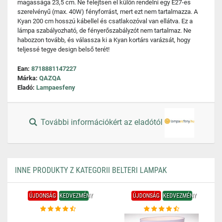
magassága 23,5 cm. Ne felejtsen el külön rendelni egy E27-es
szerelvényű (max. 40W) fényforrást, mert ezt nem tartalmazza. A
Kyan 200 cm hosszú kábellel és csatlakozóval van ellátva. Ez a
lámpa szabályozható, de fényerőszabályzót nem tartalmaz. Ne
habozzon tovább, és válassza ki a Kyan kortárs varázsát, hogy
teljessé tegye design belső terét!
Ean:
8718881147227
Márka:
QAZQA
Eladó:
Lampaesfeny
További információkért az eladótól
INNE PRODUKTY Z KATEGORII BELTERI LAMPAK
ÚJDONSÁG
KEDVEZMÉNY
ÚJDONSÁG
KEDVEZMÉNY