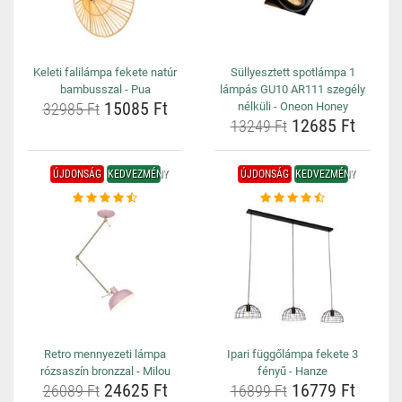
Keleti falilámpa fekete natúr
Süllyesztett spotlámpa 1
bambusszal - Pua
lámpás GU10 AR111 szegély
15085 Ft
32985 Ft
nélküli - Oneon Honey
12685 Ft
13249 Ft
ÚJDONSÁG
KEDVEZMÉNY
ÚJDONSÁG
KEDVEZMÉNY
Retro mennyezeti lámpa
Ipari függőlámpa fekete 3
rózsaszín bronzzal - Milou
fényű - Hanze
24625 Ft
16779 Ft
26089 Ft
16899 Ft