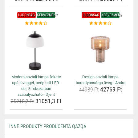
ÚJDONSÁG
KEDVEZMÉNY
ÚJDONSÁG
KEDVEZMÉNY
Modern asztali lámpa fekete
Design asztali lámpa
opál üveggel, beépített LED-
borostyánsárga üveg - Andro
42769 Ft
del, 3 fokozatban
44989 Ft
szabályozható - Djent
31051,3 Ft
35215,2 Ft
INNE PRODUKTY PRODUCENTA QAZQA