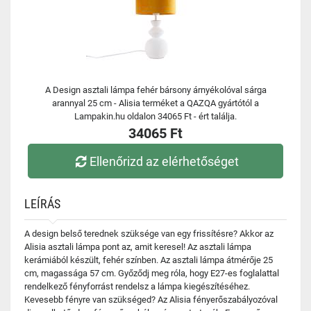
A Design asztali lámpa fehér bársony árnyékolóval sárga
arannyal 25 cm - Alisia terméket a QAZQA gyártótól a
Lampakin.hu oldalon 34065 Ft - ért találja.
34065 Ft
Ellenőrizd az elérhetőséget
LEÍRÁS
A design belső terednek szüksége van egy frissítésre? Akkor az
Alisia asztali lámpa pont az, amit keresel! Az asztali lámpa
kerámiából készült, fehér színben. Az asztali lámpa átmérője 25
cm, magassága 57 cm. Győződj meg róla, hogy E27-es foglalattal
rendelkező fényforrást rendelsz a lámpa kiegészítéséhez.
Kevesebb fényre van szükséged? Az Alisia fényerőszabályozóval