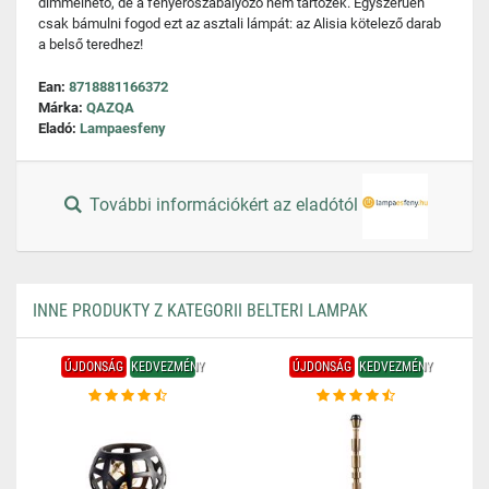
dimmelhető, de a fényerőszabályozó nem tartozék. Egyszerűen
csak bámulni fogod ezt az asztali lámpát: az Alisia kötelező darab
a belső teredhez!
Ean:
8718881166372
Márka:
QAZQA
Eladó:
Lampaesfeny
További információkért az eladótól
INNE PRODUKTY Z KATEGORII BELTERI LAMPAK
ÚJDONSÁG
KEDVEZMÉNY
ÚJDONSÁG
KEDVEZMÉNY