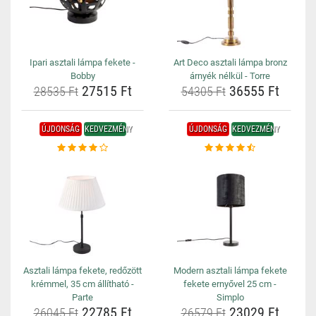
Ipari asztali lámpa fekete -
Art Deco asztali lámpa bronz
Bobby
árnyék nélkül - Torre
27515 Ft
36555 Ft
28535 Ft
54305 Ft
ÚJDONSÁG
KEDVEZMÉNY
ÚJDONSÁG
KEDVEZMÉNY
Asztali lámpa fekete, redőzött
Modern asztali lámpa fekete
krémmel, 35 cm állítható -
fekete ernyővel 25 cm -
Parte
Simplo
22785 Ft
23029 Ft
26045 Ft
26579 Ft