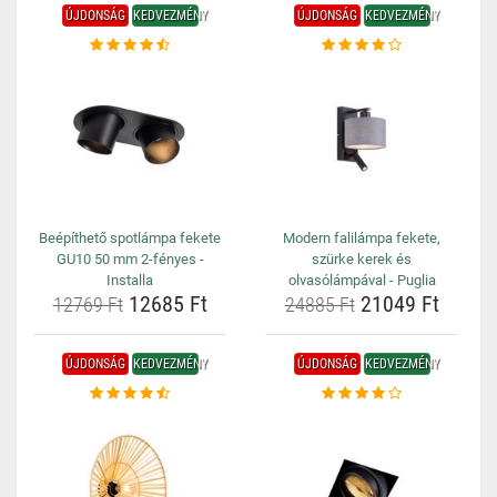
ÚJDONSÁG
KEDVEZMÉNY
ÚJDONSÁG
KEDVEZMÉNY
Beépíthető spotlámpa fekete
Modern falilámpa fekete,
GU10 50 mm 2-fényes -
szürke kerek és
Installa
olvasólámpával - Puglia
12685 Ft
21049 Ft
12769 Ft
24885 Ft
ÚJDONSÁG
KEDVEZMÉNY
ÚJDONSÁG
KEDVEZMÉNY