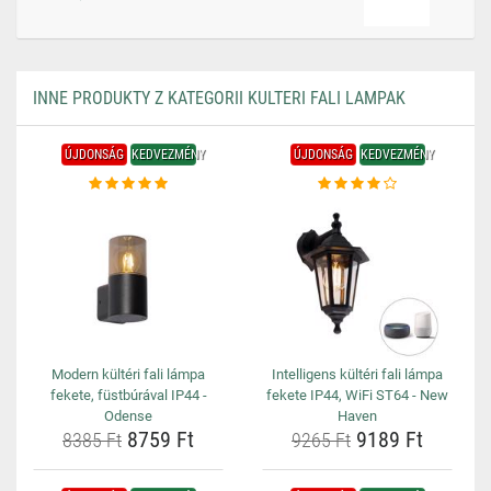
INNE PRODUKTY Z KATEGORII KULTERI FALI LAMPAK
ÚJDONSÁG
KEDVEZMÉNY
ÚJDONSÁG
KEDVEZMÉNY
Modern kültéri fali lámpa
Intelligens kültéri fali lámpa
fekete, füstbúrával IP44 -
fekete IP44, WiFi ST64 - New
Odense
Haven
8759 Ft
9189 Ft
8385 Ft
9265 Ft