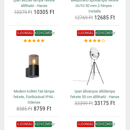
Ipari asztali lámpa fekete
Beépíthető spotlámpa fekete
állítható - Hanze
GU10 50 mm 2-fényes -
10305 Ft
10379 Ft
Installa
12685 Ft
12769 Ft
ÚJDONSÁG
KEDVEZMÉNY
ÚJDONSÁG
KEDVEZMÉNY
Modern kültéri fali lámpa
Ipari állványos állólámpa
fekete, füstbúrával IP44 -
fekete 50 cm állítható - Hanze
33175 Ft
Odense
33399 Ft
8759 Ft
8385 Ft
ÚJDONSÁG
KEDVEZMÉNY
ÚJDONSÁG
KEDVEZMÉNY