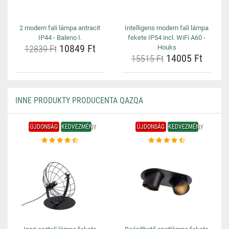
2 modern fali lámpa antracit
Intelligens modern fali lámpa
IP44 - Baleno I.
fekete IP54 incl. WiFi A60 -
10849 Ft
12839 Ft
Houks
14005 Ft
15515 Ft
INNE PRODUKTY PRODUCENTA QAZQA
ÚJDONSÁG
KEDVEZMÉNY
ÚJDONSÁG
KEDVEZMÉNY