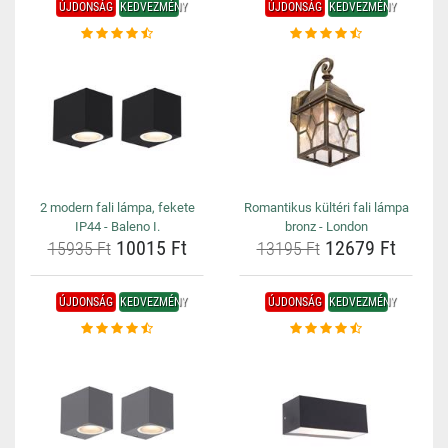
ÚJDONSÁG
KEDVEZMÉNY
ÚJDONSÁG
KEDVEZMÉNY
2 modern fali lámpa, fekete
Romantikus kültéri fali lámpa
IP44 - Baleno I.
bronz - London
10015 Ft
12679 Ft
15935 Ft
13195 Ft
ÚJDONSÁG
KEDVEZMÉNY
ÚJDONSÁG
KEDVEZMÉNY