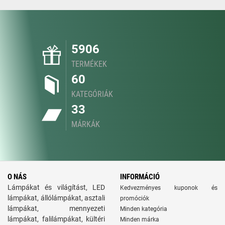
5906
TERMÉKEK
60
KATEGÓRIÁK
33
MÁRKÁK
O NÁS
INFORMÁCIÓ
Lámpákat és világítást, LED
Kedvezményes kuponok és
lámpákat, állólámpákat, asztali
promóciók
lámpákat, mennyezeti
Minden kategória
lámpákat, falilámpákat, kültéri
Minden márka