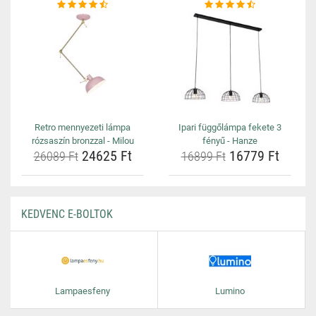
Retro mennyezeti lámpa
Ipari függőlámpa fekete 3
rózsaszín bronzzal - Milou
fényű - Hanze
24625 Ft
16779 Ft
26089 Ft
16899 Ft
KEDVENC E-BOLTOK
Lampaesfeny
Lumino