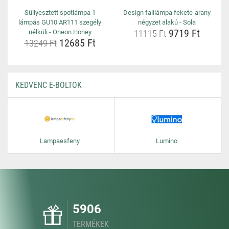
Süllyesztett spotlámpa 1
Design falilámpa fekete-arany
lámpás GU10 AR111 szegély
négyzet alakú - Sola
9719 Ft
nélküli - Oneon Honey
11115 Ft
12685 Ft
13249 Ft
KEDVENC E-BOLTOK
Lampaesfeny
Lumino
5906
TERMÉKEK