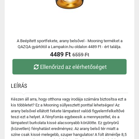
A Beépített sportfekete, arany belsővel - Mooning terméket a
QAZQA gyártótól a Lampakin.hu oldalon 4489 Ft - ért találja.
4489 Ft
6559 Ft
Ellenőrizd az elérhetőséget
LEÍRÁS
Készen áll arra, hogy otthona vagy irodája számára biztosítsa ezt a
kis többletet? Ez a Mooning süllyesztett ponttal lehetséges! Az
arany belsővel ellátott fekete lámpatest valódi figyelemfelkeltővé
teszi ezt a helyet. A fényforrás egybeesik a mennyezettel, és a
lámpatest burkolata kissé alacsonyabb körülötte. Ez gyönyörű
(közvetlen) fényhatást eredményez. Az arany belső tér miatt a
színe csak kissé melegebb, szuper hangulatos! A folt átmérője 8,5