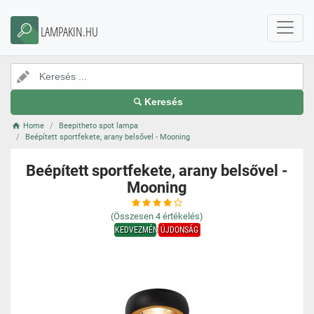
LAMPAKIN.HU
Keresés
Home
Beepitheto spot lampa
Beépített sportfekete, arany belsővel - Mooning
Beépített sportfekete, arany belsővel -
Mooning
(Összesen
4
értékelés)
KEDVEZMÉNY
ÚJDONSÁG