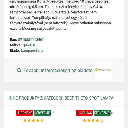
cm, magassága 8 cm. A beépítési mélység 10 cm, a beépítési
átmérő pedig 6,5 cm. Töltse ki ezt a fényforrást egy GU10
fényforrással, legfeljebb 50 Wattig (a fényforrást nem
tartalmazza). Tompíthatja ezt a helyet egy külső
fényerőszabályzóval (nem tartozék). Tegye otthonát stílusossá
ezzel a Mooning süllyesztett ponttal!
Ean:
8718881112461
Márka:
QAZQA
Eladó:
Lampaesfeny
További információkért az eladótól
INNE PRODUKTY Z KATEGORII BEEPITHETO SPOT LAMPA
ÚJDONSÁG
KEDVEZMÉNY
ÚJDONSÁG
KEDVEZMÉNY