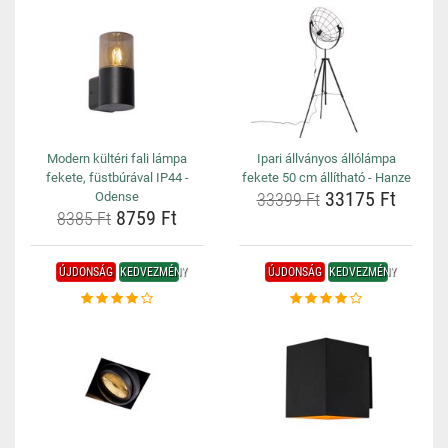
Modern kültéri fali lámpa
Ipari állványos állólámpa
fekete, füstbúrával IP44 -
fekete 50 cm állítható - Hanze
33175 Ft
Odense
33399 Ft
8759 Ft
8385 Ft
ÚJDONSÁG
KEDVEZMÉNY
ÚJDONSÁG
KEDVEZMÉNY