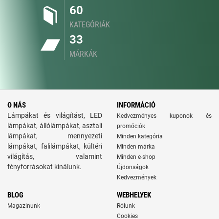
60
KATEGÓRIÁK
33
MÁRKÁK
O NÁS
INFORMÁCIÓ
Lámpákat és világítást, LED
Kedvezményes kuponok és
lámpákat, állólámpákat, asztali
promóciók
lámpákat, mennyezeti
Minden kategória
lámpákat, falilámpákat, kültéri
Minden márka
világítás, valamint
Minden e-shop
fényforrásokat kínálunk.
Újdonságok
Kedvezmények
BLOG
WEBHELYEK
Magazinunk
Rólunk
Cookies