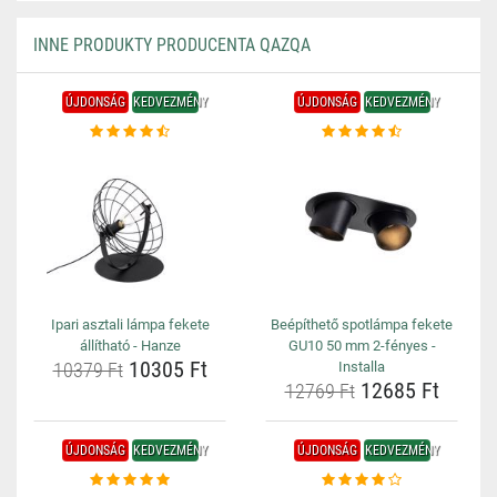
INNE PRODUKTY PRODUCENTA QAZQA
ÚJDONSÁG
KEDVEZMÉNY
ÚJDONSÁG
KEDVEZMÉNY
Ipari asztali lámpa fekete
Beépíthető spotlámpa fekete
állítható - Hanze
GU10 50 mm 2-fényes -
10305 Ft
10379 Ft
Installa
12685 Ft
12769 Ft
ÚJDONSÁG
KEDVEZMÉNY
ÚJDONSÁG
KEDVEZMÉNY