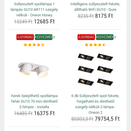
Süllyesztett spotlámpa 1
Intelligens süllyesztett fekete,
lámpás GU10 AR111 szegély
állítható WiFi GU10 - Qure
8175 Ft
nélküli - Oneon Honey
8235 Ft
12685 Ft
13249 Ft
ÚJDONSÁG
KEDVEZMÉNY
ÚJDONSÁG
KEDVEZMÉNY
Kerek beépíthető spotlámpa
6 db Süllyesztett spot fekete,
fehér GU10 70 mm dönthető
forgatható és dönthető
2-fényes - Installa
szegély nélküli 2-lámpa -
16375 Ft
16485 Ft
Oneon 2
79754,5 Ft
80303,3 Ft