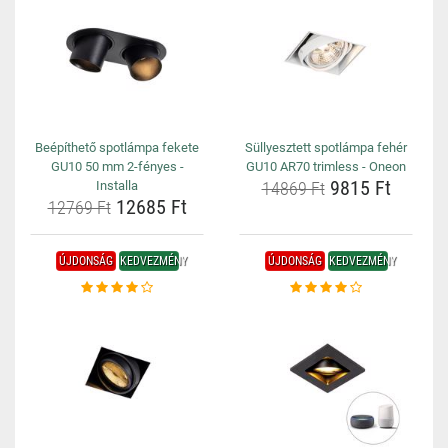
Beépíthető spotlámpa fekete
Süllyesztett spotlámpa fehér
GU10 50 mm 2-fényes -
GU10 AR70 trimless - Oneon
9815 Ft
Installa
14869 Ft
12685 Ft
12769 Ft
ÚJDONSÁG
KEDVEZMÉNY
ÚJDONSÁG
KEDVEZMÉNY