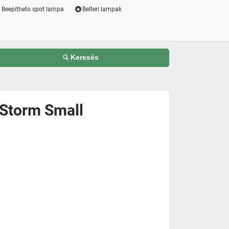
Beepitheto spot lampa
Belteri lampak
Keresés
- Storm Small