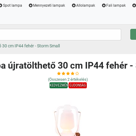
Spot lampa
Mennyezeti lampak
Allolampak
Fali lampak
ő 30 cm IP44 fehér - Storm Small
a újratölthető 30 cm IP44 fehér 
(Összesen
2
értékelés)
KEDVEZMÉNY
ÚJDONSÁG