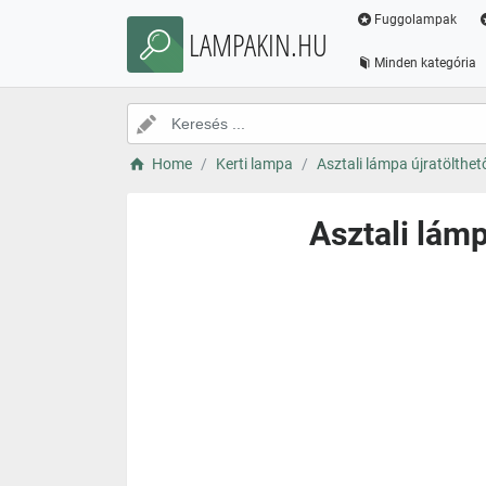
Fuggolampak
LAMPAKIN.HU
Minden kategória
Home
Kerti lampa
Asztali lámpa újratölthet
Asztali lámp