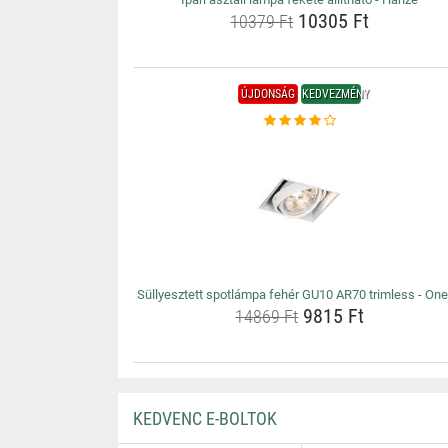
10305 Ft
10379 Ft
ÚJDONSÁG
KEDVEZMÉNY
Süllyesztett spotlámpa fehér GU10 AR70 trimless - On
9815 Ft
14869 Ft
KEDVENC E-BOLTOK