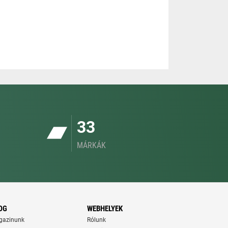
33
MÁRKÁK
OG
WEBHELYEK
gazinunk
Rólunk