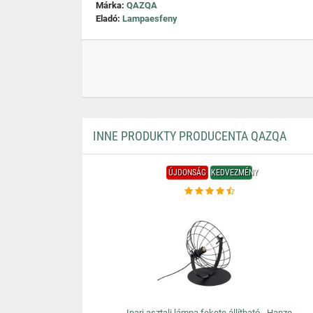
Márka:
QAZQA
Eladó:
Lampaesfeny
INNE PRODUKTY PRODUCENTA QAZQA
ÚJDONSÁG
KEDVEZMÉNY
Ipari asztali lámpa fekete állítható - Hanze