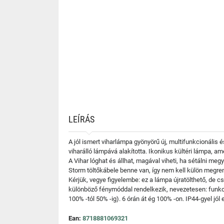
LEÍRÁS
A jól ismert viharlámpa gyönyörű új, multifunkcionális
viharálló lámpává alakította. Ikonikus kültéri lámpa,
A Vihar lóghat és állhat, magával viheti, ha sétálni me
Storm töltőkábele benne van, így nem kell külön megrend
Kérjük, vegye figyelembe: ez a lámpa újratölthető, de c
különböző fénymóddal rendelkezik, nevezetesen: funkci
100% -tól 50% -ig). 6 órán át ég 100% -on. IP44-gyel jól 
Ean:
8718881069321