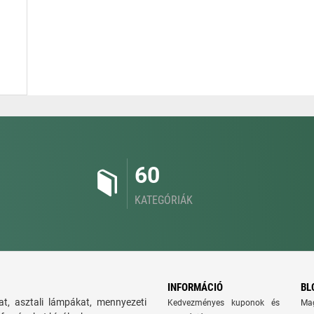
60
KATEGÓRIÁK
INFORMÁCIÓ
BL
t, asztali lámpákat, mennyezeti
Kedvezményes kuponok és
Ma