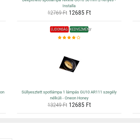
Installa
12685 Ft
12769 Ft
ÚJDONSÁG
KEDVEZMÉNY
eon
Süllyesztett spotlámpa 1 lámpás GU10 AR111 szegély
nélküli - Oneon Honey
12685 Ft
13249 Ft