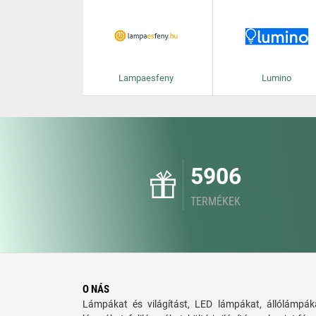
Lampaesfeny
Lumino
5906
TERMÉKEK
O NÁS
Lámpákat és világítást, LED lámpákat, állólámpáka