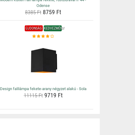
Odense
8759 Ft
8385 Ft
ÚJDONSÁG
KEDVEZMÉNY
Design falilámpa fekete-arany négyzet alakú - Sola
9719 Ft
11115 Ft