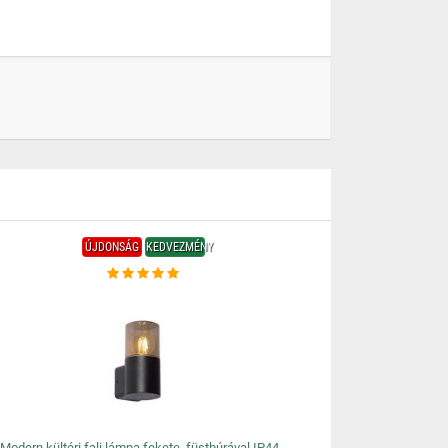
ÚJDONSÁG
KEDVEZMÉNY
Modern kültéri fali lámpa fekete, füstbúrával IP44 -