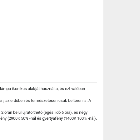
rlámpa ikonikus alakját használta, és ezt valóban
tben, az erdőben és természetesen csak beltéren is. A
 órán belül újratölthető (égési idő 6 óra), és négy
fény (2900K 50% -nál és gyertyafény (1400K 100% -nál).