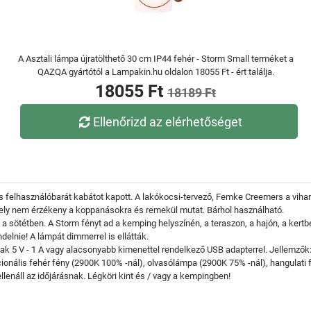
A Asztali lámpa újratölthető 30 cm IP44 fehér - Storm Small terméket a
QAZQA gyártótól a Lampakin.hu oldalon 18055 Ft - ért találja.
18055 Ft
18189 Ft
Ellenőrizd az elérhetőséget
 és felhasználóbarát kabátot kapott. A lakókocsi-tervező, Femke Creemers a viha
 amely nem érzékeny a koppanásokra és remekül mutat. Bárhol használható.
gy a sötétben. A Storm fényt ad a kemping helyszínén, a teraszon, a hajón, a ker
elnie! A lámpát dimmerrel is ellátták.
sak 5 V - 1 A vagy alacsonyabb kimenettel rendelkező USB adapterrel. Jellemzők: 2
onális fehér fény (2900K 100% -nál), olvasólámpa (2900K 75% -nál), hangulati 
ellenáll az időjárásnak. Légköri kint és / vagy a kempingben!