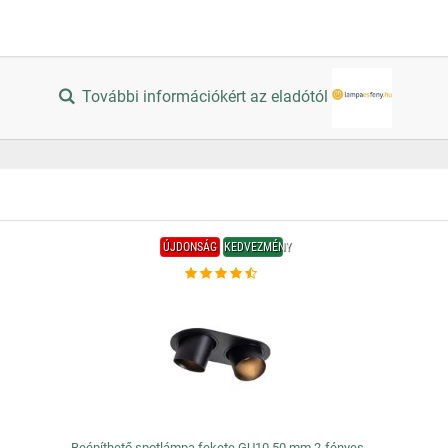
További információkért az eladótól
ÚJDONSÁG
KEDVEZMÉNY
Beépíthető spotlámpa fekete GU10 50 mm 2-fényes -