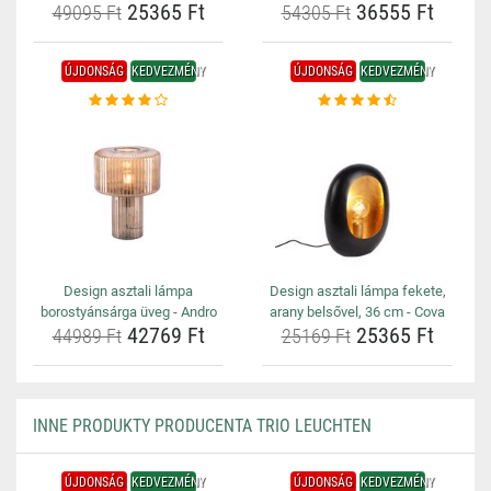
25365 Ft
36555 Ft
49095 Ft
54305 Ft
ÚJDONSÁG
KEDVEZMÉNY
ÚJDONSÁG
KEDVEZMÉNY
Design asztali lámpa
Design asztali lámpa fekete,
borostyánsárga üveg - Andro
arany belsővel, 36 cm - Cova
42769 Ft
25365 Ft
44989 Ft
25169 Ft
INNE PRODUKTY PRODUCENTA TRIO LEUCHTEN
ÚJDONSÁG
KEDVEZMÉNY
ÚJDONSÁG
KEDVEZMÉNY