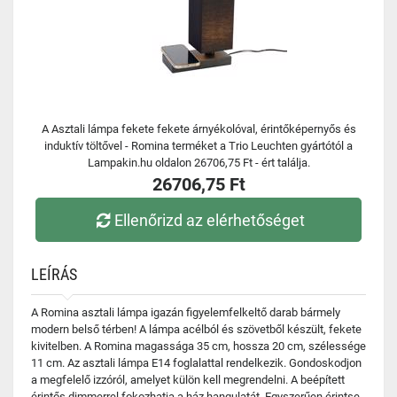
A Asztali lámpa fekete fekete árnyékolóval, érintőképernyős és
induktív töltővel - Romina terméket a Trio Leuchten gyártótól a
Lampakin.hu oldalon 26706,75 Ft - ért találja.
26706,75 Ft
Ellenőrizd az elérhetőséget
LEÍRÁS
A Romina asztali lámpa igazán figyelemfelkeltő darab bármely
modern belső térben! A lámpa acélból és szövetből készült, fekete
kivitelben. A Romina magassága 35 cm, hossza 20 cm, szélessége
11 cm. Az asztali lámpa E14 foglalattal rendelkezik. Gondoskodjon
a megfelelő izzóról, amelyet külön kell megrendelni. A beépített
érintős dimmerrel fokozhatja a ház hangulatát. Egyszerűen érintse