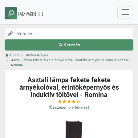
LAMPAKIN.HU
Keresés
Home
Belteri lampak
Asztali lámpa fekete fekete árnyékolóval, érintőképernyős és induktív töltővel -
Romina
Asztali lámpa fekete fekete
árnyékolóval, érintőképernyős és
induktív töltővel - Romina
(Összesen
5
értékelés)