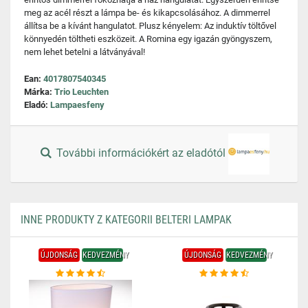
meg az acél részt a lámpa be- és kikapcsolásához. A dimmerrel
állítsa be a kívánt hangulatot. Plusz kényelem: Az induktív töltővel
könnyedén töltheti eszközeit. A Romina egy igazán gyöngyszem,
nem lehet betelni a látványával!
Ean:
4017807540345
Márka:
Trio Leuchten
Eladó:
Lampaesfeny
További információkért az eladótól
INNE PRODUKTY Z KATEGORII BELTERI LAMPAK
ÚJDONSÁG
KEDVEZMÉNY
ÚJDONSÁG
KEDVEZMÉNY