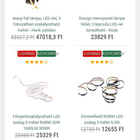
Arany fali lámpa, LED-del, 3
Design mennyezeti lámpa
fokozatban szabályozható
fehér, 3 lépcsős LED-rel
Kelvin - Henk színben
tompítható - Krula
47018,3 Ft
23829 Ft
53327,2 Ft
ÚJDONSÁG
KEDVEZMÉNY
ÚJDONSÁG
KEDVEZMÉNY
Fényerőszabályozható LED
Dimmelhető RGBW LED
szalag 5 méter RGBW 20W
szalag 3 méter 6,5W
12655 Ft
1600LM 3000K
12739 Ft
25329 Ft
25499 Ft