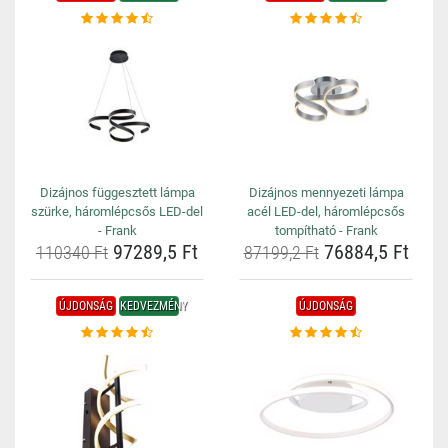
Dizájnos függesztett lámpa
Dizájnos mennyezeti lámpa
szürke, háromlépcsős LED-del
acél LED-del, háromlépcsős
- Frank
tompítható - Frank
97289,5 Ft
76884,5 Ft
110340 Ft
87199,2 Ft
ÚJDONSÁG
KEDVEZMÉNY
ÚJDONSÁG