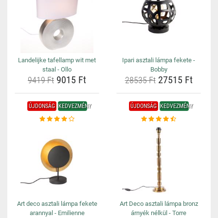
Landelijke tafellamp wit met
Ipari asztali lámpa fekete -
staal - Ollo
Bobby
9015 Ft
27515 Ft
9419 Ft
28535 Ft
ÚJDONSÁG
KEDVEZMÉNY
ÚJDONSÁG
KEDVEZMÉNY
Art deco asztali lámpa fekete
Art Deco asztali lámpa bronz
arannyal - Emilienne
árnyék nélkül - Torre