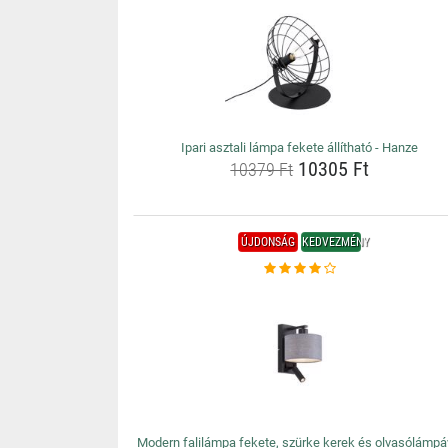
Ipari asztali lámpa fekete állítható - Hanze
10305 Ft
10379 Ft
ÚJDONSÁG
KEDVEZMÉNY
Modern falilámpa fekete, szürke kerek és olvasólámpá