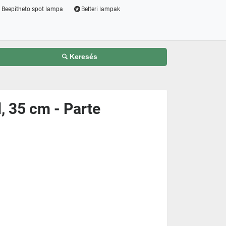
Beepitheto spot lampa
Belteri lampak
Keresés
, 35 cm - Parte