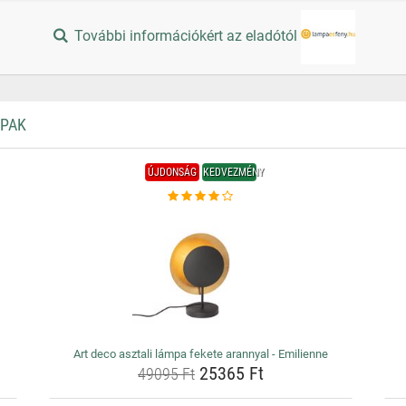
További információkért az eladótól
MPAK
ÚJDONSÁG
KEDVEZMÉNY
Art deco asztali lámpa fekete arannyal - Emilienne
25365 Ft
49095 Ft