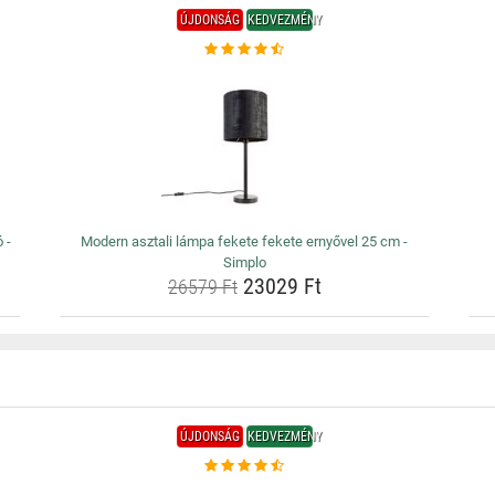
ÚJDONSÁG
KEDVEZMÉNY
 -
Modern asztali lámpa fekete fekete ernyővel 25 cm -
Simplo
23029 Ft
26579 Ft
ÚJDONSÁG
KEDVEZMÉNY