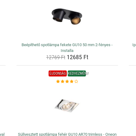
Beépíthető spotlámpa fekete GU10 50 mm 2-fényes -
Ip
Installa
12685 Ft
12769 Ft
ÚJDONSÁG
KEDVEZMÉNY
val
Süllyesztett spotlámpa fehér GU10 AR70 trimless - Oneon