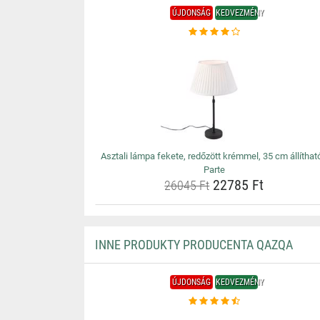
ÚJDONSÁG
KEDVEZMÉNY
Asztali lámpa fekete, redőzött krémmel, 35 cm állítható
Parte
22785 Ft
26045 Ft
INNE PRODUKTY PRODUCENTA QAZQA
ÚJDONSÁG
KEDVEZMÉNY