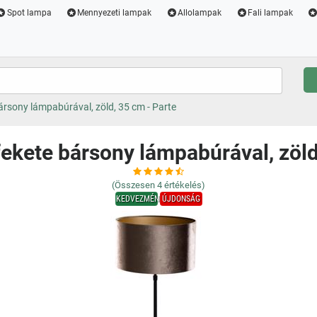
Spot lampa
Mennyezeti lampak
Allolampak
Fali lampak
ársony lámpabúrával, zöld, 35 cm - Parte
fekete bársony lámpabúrával, zöld
(Összesen
4
értékelés)
KEDVEZMÉNY
ÚJDONSÁG