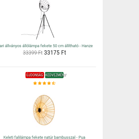
ari állványos állólámpa fekete 50 cm állítható - Hanze
33175 Ft
33399 Ft
ÚJDONSÁG
KEDVEZMÉNY
Keleti falilámpa fekete natúr bambusszal - Pua