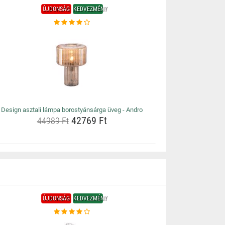
ÚJDONSÁG
KEDVEZMÉNY
Design asztali lámpa borostyánsárga üveg - Andro
42769 Ft
44989 Ft
ÚJDONSÁG
KEDVEZMÉNY