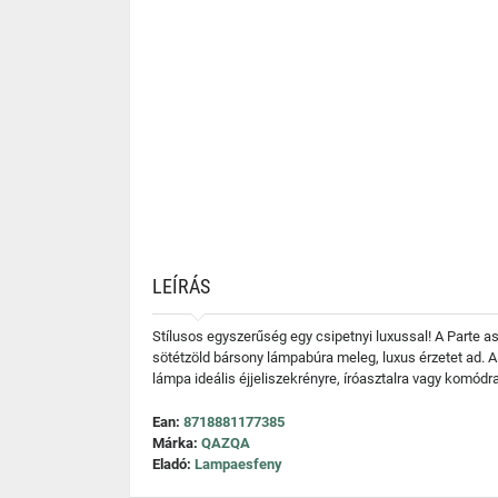
LEÍRÁS
Stílusos egyszerűség egy csipetnyi luxussal! A Parte as
sötétzöld bársony lámpabúra meleg, luxus érzetet ad. A
lámpa ideális éjjeliszekrényre, íróasztalra vagy komódr
Ean:
8718881177385
Márka:
QAZQA
Eladó:
Lampaesfeny