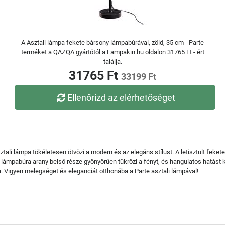
A Asztali lámpa fekete bársony lámpabúrával, zöld, 35 cm - Parte
terméket a QAZQA gyártótól a Lampakin.hu oldalon 31765 Ft - ért
találja.
31765 Ft
33199 Ft
Ellenőrizd az elérhetőséget
ztali lámpa tökéletesen ötvözi a modern és az elegáns stílust. A letisztult feke
 lámpabúra arany belső része gyönyörűen tükrözi a fényt, és hangulatos hatást 
a. Vigyen melegséget és eleganciát otthonába a Parte asztali lámpával!