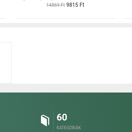
9815 Ft
14869 Ft
60
KATEGÓRIÁK