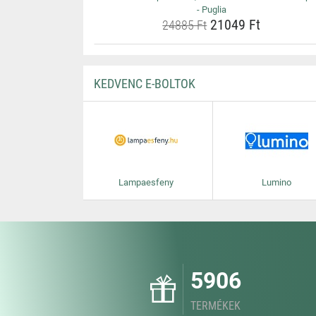
- Puglia
21049 Ft
24885 Ft
KEDVENC E-BOLTOK
Lampaesfeny
Lumino
5906
TERMÉKEK