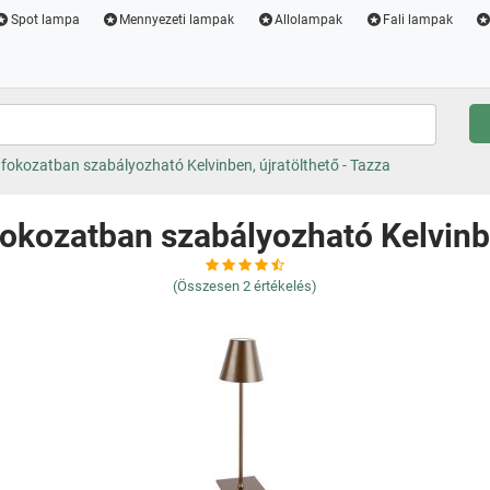
Spot lampa
Mennyezeti lampak
Allolampak
Fali lampak
 fokozatban szabályozható Kelvinben, újratölthető - Tazza
fokozatban szabályozható Kelvinbe
(Összesen
2
értékelés)