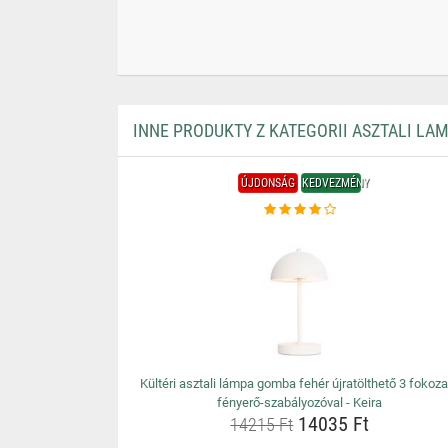
INNE PRODUKTY Z KATEGORII ASZTALI LA
ÚJDONSÁG
KEDVEZMÉNY
Kültéri asztali lámpa gomba fehér újratölthető 3 fokoz
fényerő-szabályozóval - Keira
14035 Ft
14215 Ft