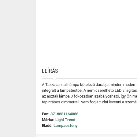
LEÍRÁS
A Tazza asztali lámpa kötelező darabja minden modern 
integrált a lámpatestbe. A nem cserélhető LED világít
az asztali lámpa 3 fokozatban szabályozható, így Ön m
tapintásos dimmerrel. Nem fogja tudni levenni a szemét 
Ean:
8718881164088
Márka:
Light Trend
Eladó:
Lampaesfeny