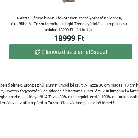
A Asztali lámpa bronz 3 fokozatban szabályozható Kelvinben,
újratölthető - Tazza terméket a Light Trend gyártótól a Lampakin.hu
oldalon 18999 Ft - ért találja.
18999 Ft
Ellenőrizd az elérhetőséget
belső térnek. Bronz színű, alumíniumból készült. A Tazza 36 cm magas, 10 cm 
ás 2,7 wattos fogyasztású, és átlagos élettartama 17520 óra. 230 lumennel a lá
eghatározhatja a fényerőt. A Tazza 30%-os hangulatfénytől 100%-os funkcionális
erről az asztali lámpáról: a Tazza kötelező darabja a belső térnek!