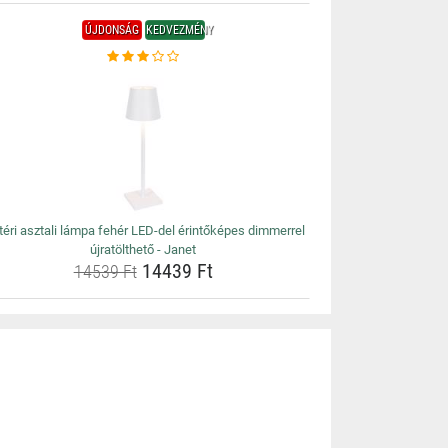
ÚJDONSÁG
KEDVEZMÉNY
téri asztali lámpa fehér LED-del érintőképes dimmerrel
újratölthető - Janet
14439 Ft
14539 Ft