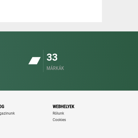
33
MÁRKÁK
OG
WEBHELYEK
gazinunk
Rólunk
Cookies