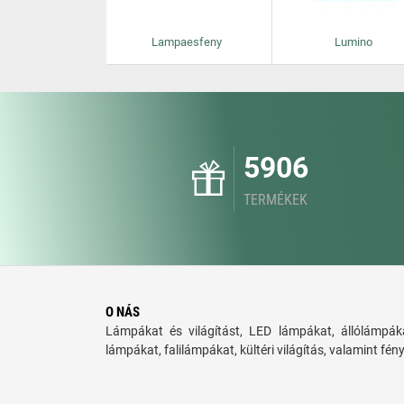
Lampaesfeny
Lumino
5906
TERMÉKEK
O NÁS
Lámpákat és világítást, LED lámpákat, állólámpáka
lámpákat, falilámpákat, kültéri világítás, valamint fén