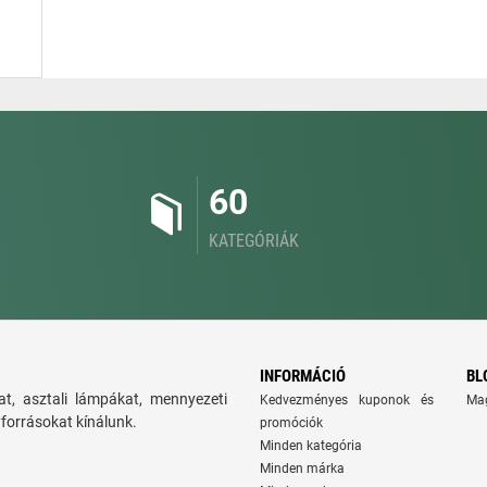
60
KATEGÓRIÁK
INFORMÁCIÓ
BL
t, asztali lámpákat, mennyezeti
Kedvezményes kuponok és
Ma
yforrásokat kínálunk.
promóciók
Minden kategória
Minden márka