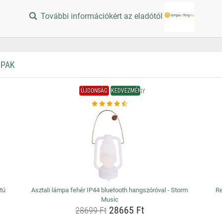
További információkért az eladótól
MPAK
ÚJDONSÁG
KEDVEZMÉNY
atú
Asztali lámpa fehér IP44 bluetooth hangszóróval - Storm
Re
Music
28665 Ft
28699 Ft