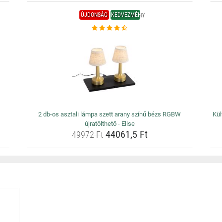
ÚJDONSÁG
KEDVEZMÉNY
2 db-os asztali lámpa szett arany színű bézs RGBW
Kül
újratölthető - Elise
44061,5 Ft
49972 Ft