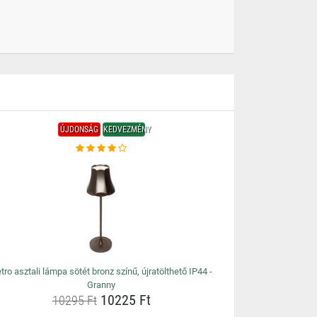
ÚJDONSÁG
KEDVEZMÉNY
tro asztali lámpa sötét bronz színű, újratölthető IP44 -
Granny
10225 Ft
10295 Ft