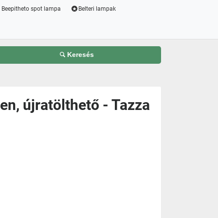
Beepitheto spot lampa
Belteri lampak
Keresés
n, újratölthető - Tazza