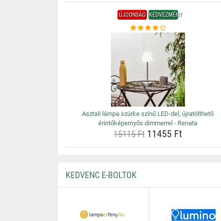
ÚJDONSÁG
KEDVEZMÉNY
Asztali lámpa szürke színű LED-del, újratölthető
érintőképernyős dimmerrel - Renata
11455 Ft
15115 Ft
KEDVENC E-BOLTOK